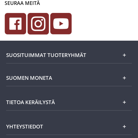
SEURAA MEITÄ
SUOSITUIMMAT TUOTERYHMÄT
Uutuudet
SUOMEN MONETA
Lahjaideat
Yritystiedot
TIETOA KERÄILYSTÄ
Eurokolikot
Asiakasedut
Suomalaiset rahat
Asiakkaan tietosuoja
Miksi keräillä rahoja?
YHTEYSTIEDOT
Töihin Suomen Monetaan?
Vanhat rahat
Keräily harrastuksena