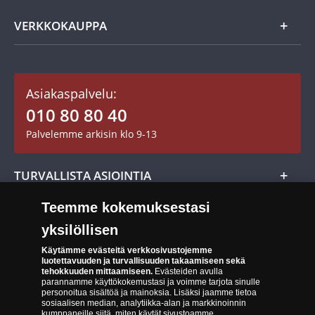
Usein kysytyt kysymykset
Aarretori
Asiakaspalvelu
VERKKOKAUPPA
Keräilytarvikkeet
Asiakastili / Omat sivut
Mitalit
Asiakaspalvelu:
Toimitusehdot
010 80 80 40
Maksutavat
Palvelemme arkisin klo 9-13
Cookie Settings
Evästeet:
Evästeet Suomen Monetan verkkokaupassa
TURVALLISTA ASIOINTIA
Tuotteiden toimittaminen
Teemme kokemuksestasi
Turvallinen kumppani
Palautusoikeus
yksilöllisen
Aitous- ja laatutakuu
Tee peruutusilmoitus
14 päivän palautusoikeus
Käytämme evästeitä verkkosivustojemme
luotettavuuden ja turvallisuuden takaamiseen sekä
Saavutettavuusseloste
tehokkuuden mittaamiseen.
Evästeiden avulla
parannamme käyttökokemustasi ja voimme tarjota sinulle
personoitua sisältöä ja mainoksia. Lisäksi jaamme tietoa
sosiaalisen median, analytiikka-alan ja markkinoinnin
kumppaneille siitä, miten käytät sivustoamme.