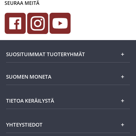
SEURAA MEITÄ
SUOSITUIMMAT TUOTERYHMÄT
Uutuudet
SUOMEN MONETA
Lahjaideat
Yritystiedot
TIETOA KERÄILYSTÄ
Eurokolikot
Asiakasedut
Suomalaiset rahat
Asiakkaan tietosuoja
Miksi keräillä rahoja?
YHTEYSTIEDOT
Töihin Suomen Monetaan?
Vanhat rahat
Keräily harrastuksena