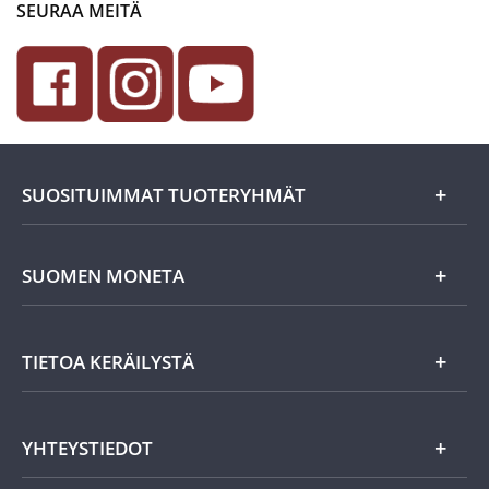
SEURAA MEITÄ
SUOSITUIMMAT TUOTERYHMÄT
Uutuudet
SUOMEN MONETA
Lahjaideat
Yritystiedot
TIETOA KERÄILYSTÄ
Eurokolikot
Asiakasedut
Suomalaiset rahat
Asiakkaan tietosuoja
Miksi keräillä rahoja?
YHTEYSTIEDOT
Töihin Suomen Monetaan?
Vanhat rahat
Keräily harrastuksena