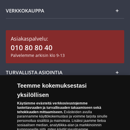
Usein kysytyt kysymykset
Aarretori
Asiakaspalvelu
VERKKOKAUPPA
Keräilytarvikkeet
Asiakastili / Omat sivut
Mitalit
Asiakaspalvelu:
Toimitusehdot
010 80 80 40
Maksutavat
Palvelemme arkisin klo 9-13
Cookie Settings
Evästeet:
Evästeet Suomen Monetan verkkokaupassa
TURVALLISTA ASIOINTIA
Tuotteiden toimittaminen
Teemme kokemuksestasi
Turvallinen kumppani
Palautusoikeus
yksilöllisen
Aitous- ja laatutakuu
Tee peruutusilmoitus
14 päivän palautusoikeus
Käytämme evästeitä verkkosivustojemme
luotettavuuden ja turvallisuuden takaamiseen sekä
Saavutettavuusseloste
tehokkuuden mittaamiseen.
Evästeiden avulla
parannamme käyttökokemustasi ja voimme tarjota sinulle
personoitua sisältöä ja mainoksia. Lisäksi jaamme tietoa
sosiaalisen median, analytiikka-alan ja markkinoinnin
kumppaneille siitä, miten käytät sivustoamme.