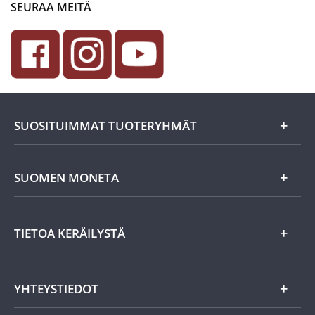
SEURAA MEITÄ
SUOSITUIMMAT TUOTERYHMÄT
Uutuudet
SUOMEN MONETA
Lahjaideat
Yritystiedot
TIETOA KERÄILYSTÄ
Eurokolikot
Asiakasedut
Suomalaiset rahat
Asiakkaan tietosuoja
Miksi keräillä rahoja?
YHTEYSTIEDOT
Töihin Suomen Monetaan?
Vanhat rahat
Keräily harrastuksena