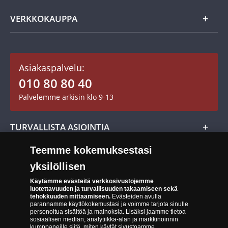
Usein kysytyt kysymykset
Aarretori
Asiakaspalvelu
VERKKOKAUPPA
Keräilytarvikkeet
Asiakastili / Omat sivut
Mitalit
Asiakaspalvelu:
Toimitusehdot
010 80 80 40
Maksutavat
Palvelemme arkisin klo 9-13
Cookie Settings
Evästeet:
Evästeet Suomen Monetan verkkokaupassa
TURVALLISTA ASIOINTIA
Tuotteiden toimittaminen
Teemme kokemuksestasi
Turvallinen kumppani
Palautusoikeus
yksilöllisen
Aitous- ja laatutakuu
Tee peruutusilmoitus
14 päivän palautusoikeus
Käytämme evästeitä verkkosivustojemme
luotettavuuden ja turvallisuuden takaamiseen sekä
Saavutettavuusseloste
tehokkuuden mittaamiseen.
Evästeiden avulla
parannamme käyttökokemustasi ja voimme tarjota sinulle
personoitua sisältöä ja mainoksia. Lisäksi jaamme tietoa
sosiaalisen median, analytiikka-alan ja markkinoinnin
kumppaneille siitä, miten käytät sivustoamme.