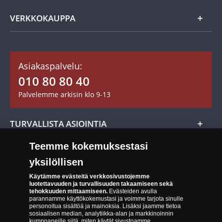
Usein kysytyt kysymykset
Aarretori
Asiakaspalvelu
VERKKOKAUPPA
Keräilytarvikkeet
Asiakastili / Omat sivut
Mitalit
Asiakaspalvelu:
Toimitusehdot
010 80 80 40
Maksutavat
Palvelemme arkisin klo 9-13
Cookie Settings
Evästeet:
Evästeet Suomen Monetan verkkokaupassa
TURVALLISTA ASIOINTIA
Tuotteiden toimittaminen
Teemme kokemuksestasi
Turvallinen kumppani
Palautusoikeus
yksilöllisen
Aitous- ja laatutakuu
Tee peruutusilmoitus
14 päivän palautusoikeus
Käytämme evästeitä verkkosivustojemme
luotettavuuden ja turvallisuuden takaamiseen sekä
Saavutettavuusseloste
tehokkuuden mittaamiseen.
Evästeiden avulla
parannamme käyttökokemustasi ja voimme tarjota sinulle
personoitua sisältöä ja mainoksia. Lisäksi jaamme tietoa
sosiaalisen median, analytiikka-alan ja markkinoinnin
kumppaneille siitä, miten käytät sivustoamme.