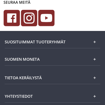
SEURAA MEITÄ
SUOSITUIMMAT TUOTERYHMÄT
Uutuudet
SUOMEN MONETA
Lahjaideat
Yritystiedot
TIETOA KERÄILYSTÄ
Eurokolikot
Asiakasedut
Suomalaiset rahat
Asiakkaan tietosuoja
Miksi keräillä rahoja?
YHTEYSTIEDOT
Töihin Suomen Monetaan?
Vanhat rahat
Keräily harrastuksena