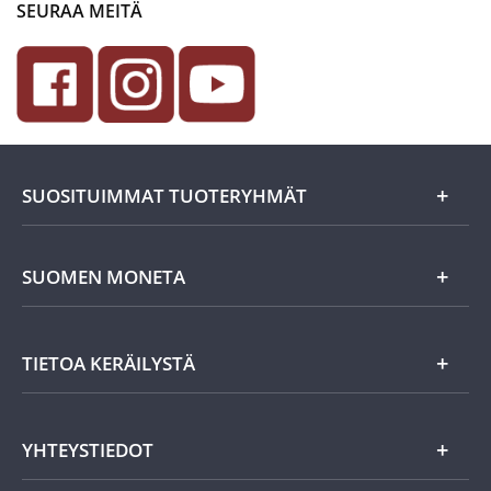
SEURAA MEITÄ
SUOSITUIMMAT TUOTERYHMÄT
Uutuudet
SUOMEN MONETA
Lahjaideat
Yritystiedot
TIETOA KERÄILYSTÄ
Eurokolikot
Asiakasedut
Suomalaiset rahat
Asiakkaan tietosuoja
Miksi keräillä rahoja?
YHTEYSTIEDOT
Töihin Suomen Monetaan?
Vanhat rahat
Keräily harrastuksena