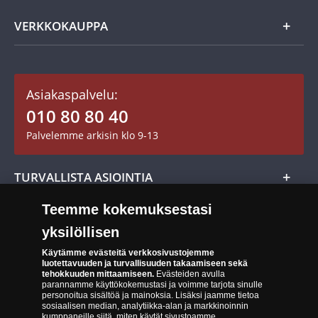
Usein kysytyt kysymykset
Aarretori
Asiakaspalvelu
VERKKOKAUPPA
Keräilytarvikkeet
Asiakastili / Omat sivut
Mitalit
Asiakaspalvelu:
Toimitusehdot
010 80 80 40
Maksutavat
Palvelemme arkisin klo 9-13
Cookie Settings
Evästeet:
Evästeet Suomen Monetan verkkokaupassa
TURVALLISTA ASIOINTIA
Tuotteiden toimittaminen
Teemme kokemuksestasi
Turvallinen kumppani
Palautusoikeus
yksilöllisen
Aitous- ja laatutakuu
Tee peruutusilmoitus
14 päivän palautusoikeus
Käytämme evästeitä verkkosivustojemme
luotettavuuden ja turvallisuuden takaamiseen sekä
Saavutettavuusseloste
tehokkuuden mittaamiseen.
Evästeiden avulla
parannamme käyttökokemustasi ja voimme tarjota sinulle
personoitua sisältöä ja mainoksia. Lisäksi jaamme tietoa
sosiaalisen median, analytiikka-alan ja markkinoinnin
kumppaneille siitä, miten käytät sivustoamme.