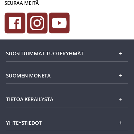
SEURAA MEITÄ
SUOSITUIMMAT TUOTERYHMÄT
Uutuudet
SUOMEN MONETA
Lahjaideat
Yritystiedot
TIETOA KERÄILYSTÄ
Eurokolikot
Asiakasedut
Suomalaiset rahat
Asiakkaan tietosuoja
Miksi keräillä rahoja?
YHTEYSTIEDOT
Töihin Suomen Monetaan?
Vanhat rahat
Keräily harrastuksena