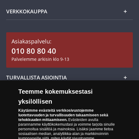
Usein kysytyt kysymykset
Aarretori
Asiakaspalvelu
VERKKOKAUPPA
Keräilytarvikkeet
Asiakastili / Omat sivut
Mitalit
Asiakaspalvelu:
Toimitusehdot
010 80 80 40
Maksutavat
Palvelemme arkisin klo 9-13
Cookie Settings
Evästeet:
Evästeet Suomen Monetan verkkokaupassa
TURVALLISTA ASIOINTIA
Tuotteiden toimittaminen
Teemme kokemuksestasi
Turvallinen kumppani
Palautusoikeus
yksilöllisen
Aitous- ja laatutakuu
Tee peruutusilmoitus
14 päivän palautusoikeus
Käytämme evästeitä verkkosivustojemme
luotettavuuden ja turvallisuuden takaamiseen sekä
Saavutettavuusseloste
tehokkuuden mittaamiseen.
Evästeiden avulla
parannamme käyttökokemustasi ja voimme tarjota sinulle
personoitua sisältöä ja mainoksia. Lisäksi jaamme tietoa
sosiaalisen median, analytiikka-alan ja markkinoinnin
kumppaneille siitä, miten käytät sivustoamme.