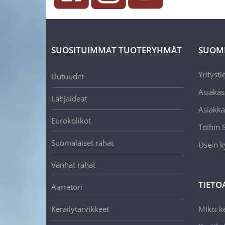
SUOSITUIMMAT TUOTERYHMÄT
SUOM
Yritysti
Uutuudet
Asiakas
Lahjaideat
Asiakka
Eurokolikot
Töihin
Suomalaiset rahat
Usein k
Vanhat rahat
TIETO
Aarretori
Keräilytarvikkeet
Miksi ke