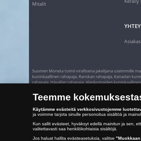
Keräily
Mitalit
YHTEY
Asiakas
Suomen Moneta toimii virallisena jakelijana useimmille maa
kuninkaallinen rahapaja, Ranskan rahapaja, Kanadan kunink
rahapaja, Itävallan rahapaja, Alankomaiden kuninkaalline
Teemme kokemuksestasi
Käytämme evästeitä verkkosivustojemme luotetta
ja voimme tarjota sinulle personoitua sisältöä ja main
Kun sallit evästeet, hyväksyt edellä mainitun ja sen, et
valitettavasti saa henkilökohtaisia sisältöjä.
Jos haluat hallita evästeasetuksia, valitse
"Muokkaan 