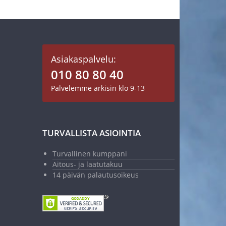
Asiakaspalvelu:
010 80 80 40
Palvelemme arkisin klo 9-13
TURVALLISTA ASIOINTIA
Turvallinen kumppani
Aitous- ja laatutakuu
14 päivän palautusoikeus