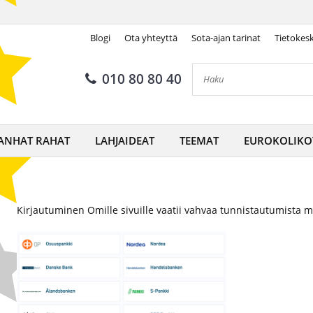
Blogi
Ota yhteyttä
Sota-ajan tarinat
Tietokes
010 80 80 40
ANHAT RAHAT
LAHJAIDEAT
TEEMAT
EUROKOLIKO
Kirjautuminen Omille sivuille vaatii vahvaa tunnistautumista m