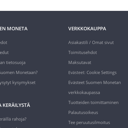
EN MONETA
VERKKOKAUPPA
edot
Asiakastili / Omat sivut
edut
Toimitusehdot
an tietosuoja
Maksutavat
 Suomen Monetaan?
Cookie Settings
Evästeet:
ysytyt kysymykset
Evästeet Suomen Monetan
verkkokaupassa
Tuotteiden toimittaminen
A KERÄILYSTÄ
Palautusoikeus
räillä rahoja?
Tee peruutusilmoitus