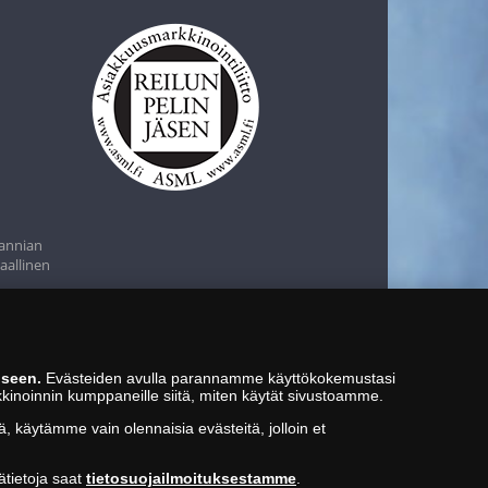
tannian
aallinen
iseen.
Evästeiden avulla parannamme käyttökokemustasi
kkinoinnin kumppaneille siitä, miten käytät sivustoamme.
ä, käytämme vain olennaisia evästeitä, jolloin et
ätietoja saat
tietosuojailmoituksestamme
.