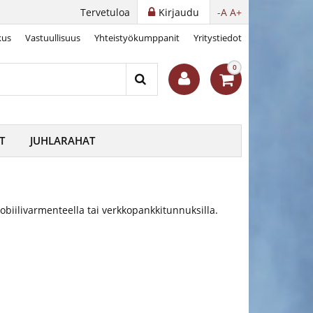
Tervetuloa
Kirjaudu
-A
A+
kus
Vastuullisuus
Yhteistyökumppanit
Yritystiedot
0
T
JUHLARAHAT
obiilivarmenteella tai verkkopankkitunnuksilla.