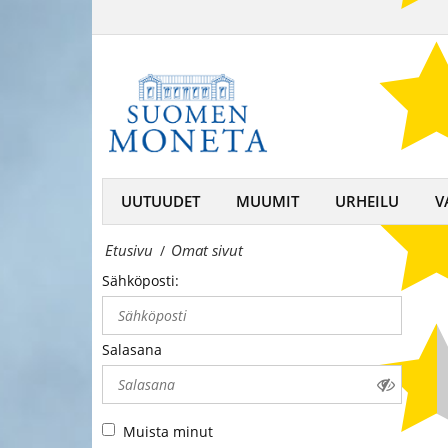
Omat
–
sivuni
keräilijän
-
kumppani,
Suomen
rahojen
MonetaSuomen
ja
Moneta
UUTUUDET
MUUMIT
URHEILU
V
mitaleiden
–
asiantuntija
Etusivu
Omat sivut
/
keräilijän
Sähköposti:
kumppani,
rahojen
Salasana
ja
mitaleiden
Muista minut
asiantuntija