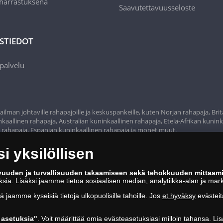
 harrastuksena
Saavutettavuusseloste
STIEDOT
palvelu
ilman johtaville rahapajoille ja keskuspankeille, kuten Norjan rahapaja, Bri
aallinen rahapaja, Australian kuninkaallinen rahapaja, Etelä-Afrikan kunink
n rahapaja, Espanjan kuninkaallinen rahapaja ja monet muut.
 yksilöllisen
vuuden ja turvallisuuden takaamiseen sekä tehokkuuden mittaam
oksia. Lisäksi jaamme tietoa sosiaalisen median, analytiikka-alan ja mar
tä jaamme kyseisiä tietoja ulkopuolisille tahoille. Jos
et hyväksy
evästeit
asetuksia"
. Voit määrittää omia evästeasetuksiasi milloin tahansa. Lis