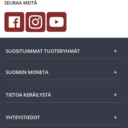
SEURAA MEITÄ
SUOSITUIMMAT TUOTERYHMÄT
Uutuudet
SUOMEN MONETA
Lahjaideat
Yritystiedot
TIETOA KERÄILYSTÄ
Eurokolikot
Asiakasedut
Suomalaiset rahat
Asiakkaan tietosuoja
Miksi keräillä rahoja?
YHTEYSTIEDOT
Töihin Suomen Monetaan?
Vanhat rahat
Keräily harrastuksena