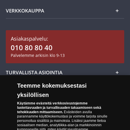
Usein kysytyt kysymykset
Aarretori
Asiakaspalvelu
VERKKOKAUPPA
Keräilytarvikkeet
Asiakastili / Omat sivut
Mitalit
Asiakaspalvelu:
Toimitusehdot
010 80 80 40
Maksutavat
Palvelemme arkisin klo 9-13
Cookie Settings
Evästeet:
Evästeet Suomen Monetan verkkokaupassa
TURVALLISTA ASIOINTIA
Tuotteiden toimittaminen
Teemme kokemuksestasi
Turvallinen kumppani
Palautusoikeus
yksilöllisen
Aitous- ja laatutakuu
Tee peruutusilmoitus
14 päivän palautusoikeus
Käytämme evästeitä verkkosivustojemme
luotettavuuden ja turvallisuuden takaamiseen sekä
Saavutettavuusseloste
tehokkuuden mittaamiseen.
Evästeiden avulla
parannamme käyttökokemustasi ja voimme tarjota sinulle
personoitua sisältöä ja mainoksia. Lisäksi jaamme tietoa
sosiaalisen median, analytiikka-alan ja markkinoinnin
kumppaneille siitä, miten käytät sivustoamme.