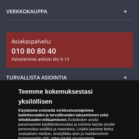
Usein kysytyt kysymykset
Aarretori
Asiakaspalvelu
VERKKOKAUPPA
Keräilytarvikkeet
Asiakastili / Omat sivut
Mitalit
Asiakaspalvelu:
Toimitusehdot
010 80 80 40
Maksutavat
Palvelemme arkisin klo 9-13
Cookie Settings
Evästeet:
Evästeet Suomen Monetan verkkokaupassa
TURVALLISTA ASIOINTIA
Tuotteiden toimittaminen
Teemme kokemuksestasi
Turvallinen kumppani
Palautusoikeus
yksilöllisen
Aitous- ja laatutakuu
Tee peruutusilmoitus
14 päivän palautusoikeus
Käytämme evästeitä verkkosivustojemme
luotettavuuden ja turvallisuuden takaamiseen sekä
Saavutettavuusseloste
tehokkuuden mittaamiseen.
Evästeiden avulla
parannamme käyttökokemustasi ja voimme tarjota sinulle
personoitua sisältöä ja mainoksia. Lisäksi jaamme tietoa
sosiaalisen median, analytiikka-alan ja markkinoinnin
kumppaneille siitä, miten käytät sivustoamme.