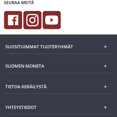
SEURAA MEITÄ
SUOSITUIMMAT TUOTERYHMÄT
Uutuudet
SUOMEN MONETA
Lahjaideat
Yritystiedot
TIETOA KERÄILYSTÄ
Eurokolikot
Asiakasedut
Suomalaiset rahat
Asiakkaan tietosuoja
Miksi keräillä rahoja?
YHTEYSTIEDOT
Töihin Suomen Monetaan?
Vanhat rahat
Keräily harrastuksena