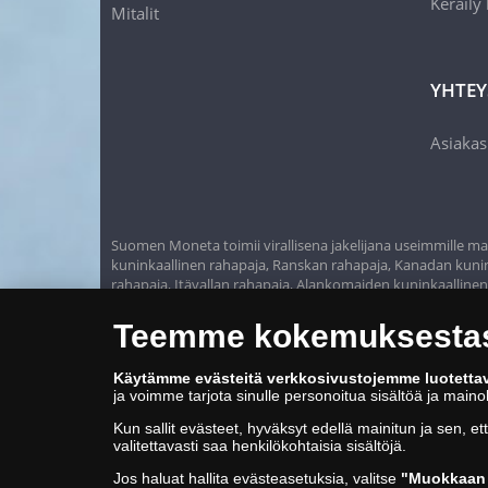
Keräily
Mitalit
YHTEY
Asiakas
Suomen Moneta toimii virallisena jakelijana useimmille maa
kuninkaallinen rahapaja, Ranskan rahapaja, Kanadan kunink
rahapaja, Itävallan rahapaja, Alankomaiden kuninkaalline
Teemme kokemuksestasi
Käytämme evästeitä verkkosivustojemme luotetta
ja voimme tarjota sinulle personoitua sisältöä ja main
Kun sallit evästeet, hyväksyt edellä mainitun ja sen, et
valitettavasti saa henkilökohtaisia sisältöjä.
Jos haluat hallita evästeasetuksia, valitse
"Muokkaan 