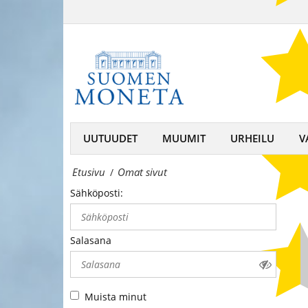
Omat
–
sivuni
keräilijän
-
kumppani,
Suomen
rahojen
MonetaSuomen
ja
Moneta
UUTUUDET
MUUMIT
URHEILU
V
mitaleiden
–
asiantuntija
Etusivu
Omat sivut
/
keräilijän
Sähköposti:
kumppani,
rahojen
Salasana
ja
mitaleiden
Muista minut
asiantuntija