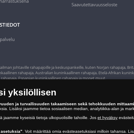
 harrastuksena
Saavutettavuusseloste
STIEDOT
palvelu
ilman johtaville rahapajoille ja keskuspankeille, kuten Norjan rahapaja, Bri
aallinen rahapaja, Australian kuninkaallinen rahapaja, Etelä-Afrikan kunink
n rahapaja, Espanjan kuninkaallinen rahapaja ja monet muut.
 yksilöllisen
vuuden ja turvallisuuden takaamiseen sekä tehokkuuden mittaam
oksia. Lisäksi jaamme tietoa sosiaalisen median, analytiikka-alan ja mar
tä jaamme kyseisiä tietoja ulkopuolisille tahoille. Jos
et hyväksy
evästeit
asetuksia"
. Voit määrittää omia evästeasetuksiasi milloin tahansa. Lis