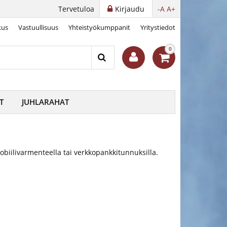
Tervetuloa
Kirjaudu
-A
A+
kus
Vastuullisuus
Yhteistyökumppanit
Yritystiedot
0
T
JUHLARAHAT
obiilivarmenteella tai verkkopankkitunnuksilla.