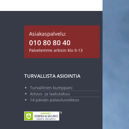
Asiakaspalvelu:
010 80 80 40
Palvelemme arkisin klo 9-13
TURVALLISTA ASIOINTIA
Turvallinen kumppani
Aitous- ja laatutakuu
14 päivän palautusoikeus