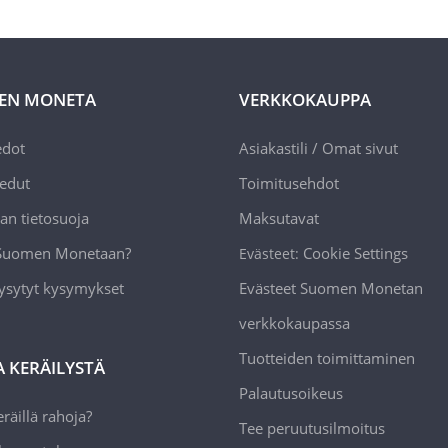
EN MONETA
VERKKOKAUPPA
edot
Asiakastili / Omat sivut
edut
Toimitusehdot
an tietosuoja
Maksutavat
 Suomen Monetaan?
Cookie Settings
Evästeet:
ysytyt kysymykset
Evästeet Suomen Monetan
verkkokaupassa
Tuotteiden toimittaminen
A KERÄILYSTÄ
Palautusoikeus
räillä rahoja?
Tee peruutusilmoitus