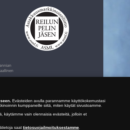
tannian
aallinen
iseen.
Evästeiden avulla parannamme käyttökokemustasi
kkinoinnin kumppaneille siitä, miten käytät sivustoamme.
ä, käytämme vain olennaisia evästeitä, jolloin et
ätietoja saat
tietosuojailmoituksestamme
.