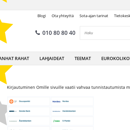
Blogi
Ota yhteyttä
Sota-ajan tarinat
Tietokes
010 80 80 40
ANHAT RAHAT
LAHJAIDEAT
TEEMAT
EUROKOLIKO
Kirjautuminen Omille sivuille vaatii vahvaa tunnistautumista m