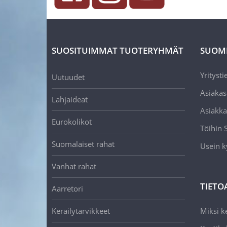
SUOSITUIMMAT TUOTERYHMÄT
SUOM
Yritysti
Uutuudet
Asiakas
Lahjaideat
Asiakka
Eurokolikot
Töihin
Suomalaiset rahat
Usein k
Vanhat rahat
TIETO
Aarretori
Keräilytarvikkeet
Miksi ke