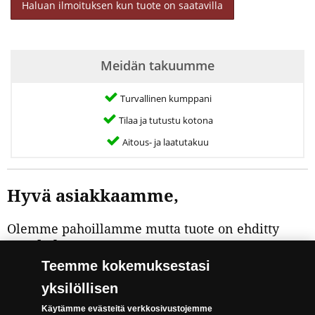
Haluan ilmoituksen kun tuote on saatavilla
Meidän takuumme
Turvallinen kumppani
Tilaa ja tutustu kotona
Aitous- ja laatutakuu
Hyvä asiakkaamme,
Olemme pahoillamme mutta tuote on ehditty
myydä loppuun
.
Mikäli haluat lisätietoja, ota yhteys
Teemme kokemuksestasi
asiakaspalveluumme. Asiakaspalvelun
yksilöllisen
yhteystiedot ja lisää mielenkiintoisia tuotteita
löydät täältä:
Käytämme evästeitä verkkosivustojemme