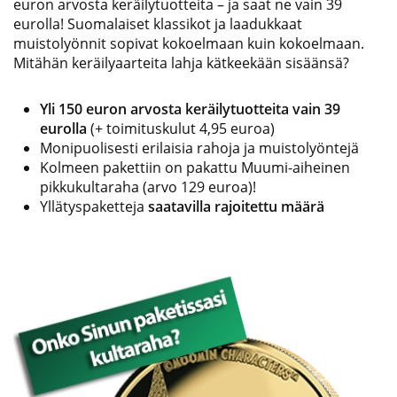
euron arvosta keräilytuotteita – ja saat ne vain 39
eurolla! Suomalaiset klassikot ja laadukkaat
muistolyönnit sopivat kokoelmaan kuin kokoelmaan.
Mitähän keräilyaarteita lahja kätkeekään sisäänsä?
Yli 150 euron arvosta keräilytuotteita vain 39
eurolla
(+ toimituskulut 4,95 euroa)
Monipuolisesti erilaisia rahoja ja muistolyöntejä
Kolmeen pakettiin on pakattu Muumi-aiheinen
pikkukultaraha (arvo 129 euroa)!
Yllätyspaketteja
saatavilla rajoitettu määrä