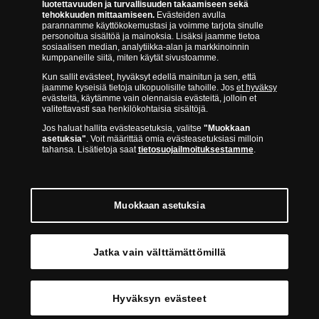
luotettavuuden ja turvallisuuden takaamiseen sekä
tehokkuuden mittaamiseen.
Evästeiden avulla
parannamme käyttökokemustasi ja voimme tarjota sinulle
KATSO MUITA TARJOUKSIAMME
personoitua sisältöä ja mainoksia. Lisäksi jaamme tietoa
sosiaalisen median, analytiikka-alan ja markkinoinnin
WWW.SUOMENMONETA.FI
kumppaneille siitä, miten käytät sivustoamme.
Kun sallit evästeet, hyväksyt edellä mainitun ja sen, että
jaamme kyseisiä tietoja ulkopuolisille tahoille. Jos
et hyväksy
Haluan ilmoituksen kun tuote on saatavilla
evästeitä, käytämme vain olennaisia evästeitä, jolloin et
valitettavasti saa henkilökohtaisia sisältöjä.
Jos haluat hallita evästeasetuksia, valitse
"Muokkaan
asetuksia"
. Voit määrittää omia evästeasetuksiasi milloin
tahansa. Lisätietoja saat
tietosuojailmoituksestamme
.
Meidän takuumme
Turvallinen kumppani
Muokkaan asetuksia
Tilaa ja tutustu kotona
Aitous- ja laatutakuu
Jatka vain välttämättömillä
Hyväksyn evästeet
© Copyright 2026 - Suomen Moneta