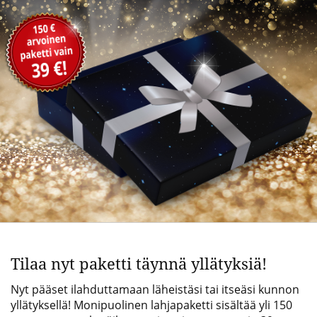
Tilaa
Tilaa
nyt
nyt
paketti
paketti
täynnä
täynnä
yllätyksiä!
yllätyksiä!
Tilaa nyt paketti täynnä yllätyksiä!
Nyt pääset ilahduttamaan läheistäsi tai itseäsi kunnon
yllätyksellä! Monipuolinen lahjapaketti sisältää yli 150