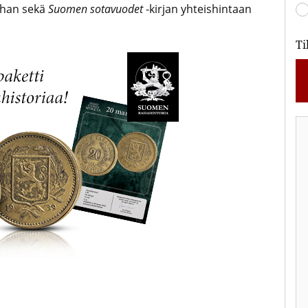
ahan sekä
Suomen sotavuodet
-kirjan yhteishintaan
Ti