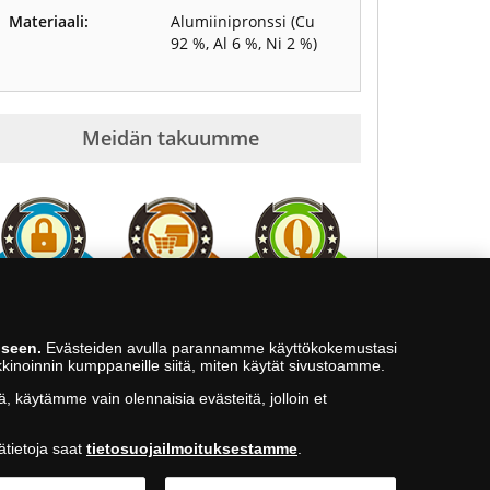
Materiaali:
Alumiinipronssi (Cu
92 %, Al 6 %, Ni 2 %)
Meidän takuumme
Turvallinen
Tilaa ja tutustu
Aitous- ja
kumppani
kotona
laatutakuu
iseen.
Evästeiden avulla parannamme käyttökokemustasi
kkinoinnin kumppaneille siitä, miten käytät sivustoamme.
010 80 80 40
ä, käytämme vain olennaisia evästeitä, jolloin et
ätietoja saat
tietosuojailmoituksestamme
.
Back to Top