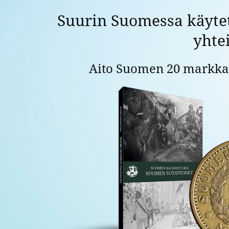
Suurin
Suurin Suomessa käytet
Suomessa
yhte
käytetty
metallimarkka
Aito Suomen 20 markkaa
sekä
kirja
yhteishintaan!