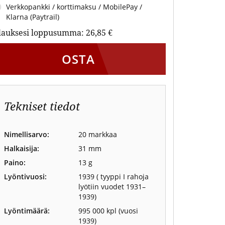
Verkkopankki / korttimaksu / MobilePay /
Klarna (Paytrail)
lauksesi loppusumma:
26,85 €
OSTA
Tekniset tiedot
Nimellisarvo:
20 markkaa
Halkaisija:
31 mm
Paino:
13 g
Lyöntivuosi:
1939 ( tyyppi I rahoja
lyötiin vuodet 1931–
1939)
Lyöntimäärä:
995 000 kpl (vuosi
1939)