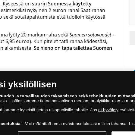
s. Kyseessä on
suurin Suomessa käytetty
 esimerkiksi nykyinen 2 euron raha! Saat rahan
oo sekä sotatapahtumista että tuolloin käytössä
onna lyöty 20 markan raha sekä
Suomen sotavuodet
-
ut 6,95 euroa). Kun pitelet tätä rahaa kädessäsi,
an alkamisesta.
Se hieno on tapa tallettaa Suomen
 yksilöllisen
vuuden ja turvallisuuden takaamiseen sekä tehokkuuden mittaam
oksia. Lisäksi jaamme tietoa sosiaalisen median, analytiikka-alan ja mar
tä jaamme kyseisiä tietoja ulkopuolisille tahoille. Jos
et hyväksy
evästeit
asetuksia"
. Voit määrittää omia evästeasetuksiasi milloin tahansa. Lis