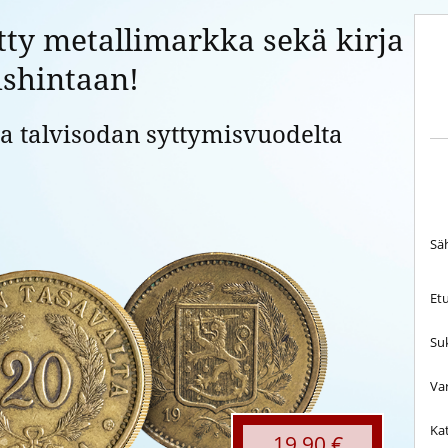
ty metallimarkka sekä kirja
ishintaan!
 talvisodan syttymisvuodelta
Sä
Et
Su
Va
Ka
19,90 €