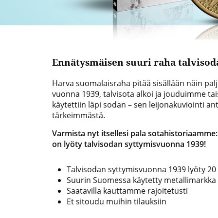
Ennätysmäisen suuri raha talvisod
Harva suomalaisraha pitää sisällään näin pal
vuonna 1939, talvisota alkoi ja jouduimme 
käytettiin läpi sodan – sen leijonakuviointi a
tärkeimmästä.
Varmista nyt itsellesi pala sotahistoriaamm
on lyöty talvisodan syttymisvuonna 1939!
Talvisodan syttymisvuonna 1939 lyöty 20
Suurin Suomessa käytetty metallimarkka
Saatavilla kauttamme rajoitetusti
Et sitoudu muihin tilauksiin