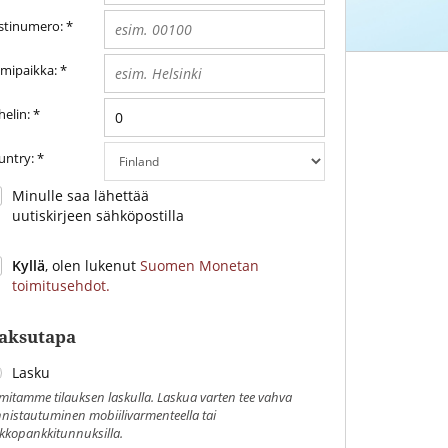
stinumero:
*
imipaikka:
*
elin:
*
untry:
*
Minulle saa lähettää
uutiskirjeen sähköpostilla
Kyllä
, olen lukenut
Suomen Monetan
toimitusehdot.
aksutapa
Lasku
mitamme tilauksen laskulla. Laskua varten tee vahva
nistautuminen mobiilivarmenteella tai
kkopankkitunnuksilla.