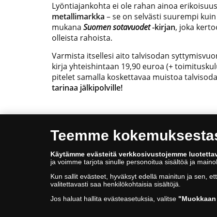
Lyöntiajankohta ei ole rahan ainoa erikoisuu
metallimarkka
– se on selvästi suurempi kuin
mukana
Suomen sotavuodet
-kirjan
, joka kert
olleista rahoista.
Varmista itsellesi aito talvisodan syttymisvu
kirja yhteishintaan 19,90 euroa (+ toimituskul
pitelet samalla koskettavaa muistoa talvisod
tarinaa jälkipolville!
Teemme kokemuksestasi
Käytämme evästeitä verkkosivustojemme luotetta
ja voimme tarjota sinulle personoitua sisältöä ja main
Kun sallit evästeet, hyväksyt edellä mainitun ja sen, et
valitettavasti saa henkilökohtaisia sisältöjä.
Jos haluat hallita evästeasetuksia, valitse
"Muokkaan 
© Copyright 2026 - Suomen Moneta