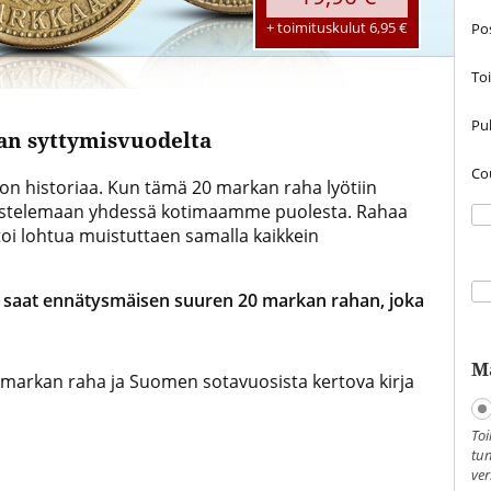
+ toimituskulut 6,95 €
Po
To
Puh
an syttymisvuodelta
Co
jon historiaa. Kun tämä 20 markan raha lyötiin
taistelemaan yhdessä kotimaamme puolesta. Rahaa
ntoi lohtua muistuttaen samalla kaikkein
e: saat ennätysmäisen suuren 20 markan rahan, joka
M
 markan raha ja Suomen sotavuosista kertova kirja
Toi
tun
ver