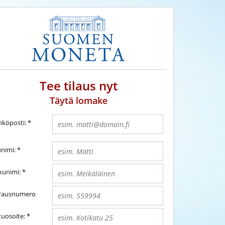
Tee tilaus nyt
Täytä lomake
hköposti:
*
unimi:
*
kunimi:
*
rausnumero
tuosoite:
*