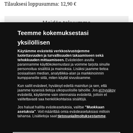
Tilauksesi loppusumma:
12,90 €
Meidän takuumme
Teemme kokemuksestasi
Turvallinen kumppani
yksilöllisen
Tilaa ja tutustu kotona
Käytämme evästeitä verkkosivustojemme
Aitous- ja laatutakuu
luotettavuuden ja turvallisuuden takaamiseen sekä
tehokkuuden mittaamiseen.
Evästeiden avulla
parannamme käyttökokemustasi ja voimme tarjota sinulle
personoitua sisältöä ja mainoksia. Lisäksi jaamme tietoa
sosiaalisen median, analytiikka-alan ja markkinoinnin
kumppaneille siitä, miten käytät sivustoamme.
Tekniset tiedot
Kun sallit evästeet, hyväksyt edellä mainitun ja sen, että
jaamme kyseisiä tietoja ulkopuolisille tahoille. Jos
et hyväksy
evästeitä, käytämme vain olennaisia evästeitä, jolloin et
Nimellisarvo:
0 euroa
valitettavasti saa henkilökohtaisia sisältöjä.
Mitat:
135 x 74 mm
Jos haluat hallita evästeasetuksia, valitse
"Muokkaan
asetuksia"
. Voit määrittää omia evästeasetuksiasi milloin
Painovuosi:
2026
tahansa. Lisätietoja saat
tietosuojailmoituksestamme
.
Materiaali:
Virallinen setelipaperi