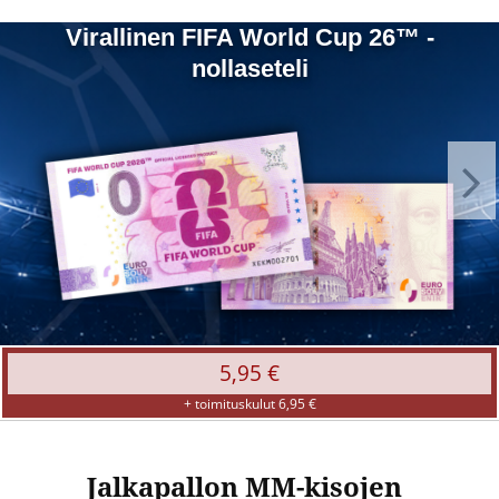
Virallinen
Virallinen FIFA World Cup 26™ -
FIFA
nollaseteli
World
Cup
26™
-
nollaseteli
5,95 €
+ toimituskulut 6,95 €
Jalkapallon MM-kisojen