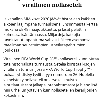
virallinen nollaseteli
Jalkapallon MM-kisat 2026 jäävät historiaan kaikkien
aikojen laajimpana turnauksena. Ensimmäistä kertaa
mukana oli 48 maajoukkuetta, ja kisat pelattiin
kolmessa isäntämaassa. Miljardeja katsojia
tavoittanut tapahtuma vahvisti jälleen asemansa
maailman seuratuimpien urheilutapahtumien
joukossa.
Virallinen FIFA World Cup 26™ -nollaseteli kunnioittaa
tätä historiallista turnausta. Seteliä koristaa kisojen
virallinen tunnus, jossa FIFA World Cup Trophy™ -
pokaali yhdistyy tyyliteltyyn numeroon 26. Huolella
viimeistelty nollaseteli on arvokas muisto
ainutlaatuisesta jalkapallotapahtumasta ja hieno lisä
niin urheilun ystävien kuin nollasetelien keräilijöiden
kokoelmiin.