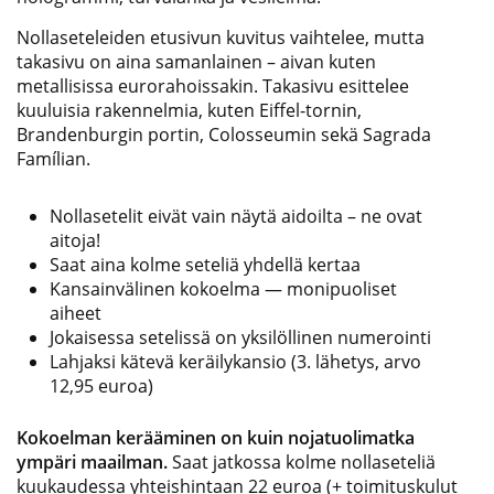
Nollaseteleiden etusivun kuvitus vaihtelee, mutta
takasivu on aina samanlainen – aivan kuten
metallisissa eurorahoissakin. Takasivu esittelee
kuuluisia rakennelmia, kuten Eiffel-tornin,
Brandenburgin portin, Colosseumin sekä Sagrada
Famílian.
Nollasetelit eivät vain näytä aidoilta – ne ovat
aitoja!
Saat aina kolme seteliä yhdellä kertaa
Kansainvälinen kokoelma — monipuoliset
aiheet
Jokaisessa setelissä on yksilöllinen numerointi
Lahjaksi kätevä keräilykansio (3. lähetys, arvo
12,95 euroa)
Kokoelman kerääminen on kuin nojatuolimatka
ympäri maailman.
Saat jatkossa kolme nollaseteliä
kuukaudessa yhteishintaan 22 euroa (+ toimituskulut