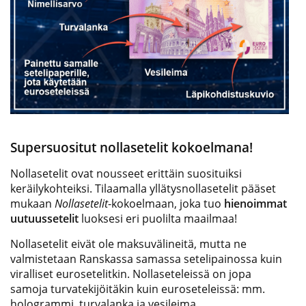
Supersuositut nollasetelit kokoelmana!
Nollasetelit ovat nousseet erittäin suosituiksi
keräilykohteiksi. Tilaamalla yllätysnollasetelit pääset
mukaan
Nollasetelit
-kokoelmaan, joka tuo
hienoimmat
uutuussetelit
luoksesi eri puolilta maailmaa!
Nollasetelit eivät ole maksuvälineitä, mutta ne
valmistetaan Ranskassa samassa setelipainossa kuin
viralliset eurosetelitkin. Nollaseteleissä on jopa
samoja turvatekijöitäkin kuin euroseteleissä: mm.
hologrammi, turvalanka ja vesileima.