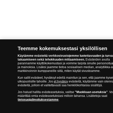
Teemme kokemuksestasi yksilöllisen
Käytämme evästeitä verkkosivustojemme luotettavuuden ja turva
takaamiseen sekä tehokkuuden mittaamiseen.
Evästeiden avulla
parannamme käyttökokemustasi ja voimme tarjota sinulle personoitua
ja mainoksia. Lisäksi jaamme tietoa sosiaalisen median, analytiikka-a
markkinoinnin kumppaneille siitä, miten käytät sivustoamme.
Kun sallit evästeet, hyväksyt edellä mainitun ja sen, että jaamme kysei
ulkopuolisille tahoille. Jos
et hyväksy
evästeitä, käytämme vain olenna
evästeitä, jolloin et valitettavasti saa henkilökohtaisia sisältöjä.
Jos haluat hallita evästeasetuksia, valitse
"Muokkaan asetuksia"
. Vo
määrittää omia evästeasetuksiasi milloin tahansa. Lisätietoja saat
tietosuojailmoituksestamme
.