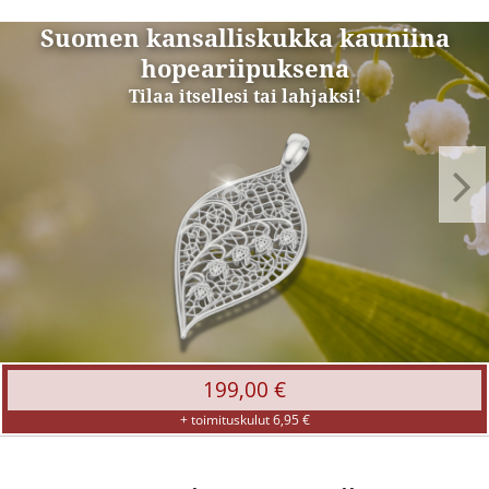
Suomen
Suomen kansalliskukka kauniina
kansalliskukka
hopeariipuksena
kauniina
Tilaa itsellesi tai lahjaksi!
hopeariipuksena
199,00 €
+ toimituskulut 6,95 €