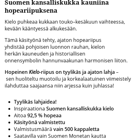
Suomen kansalliskukka kauniina
hopeariipuksena
Kielo puhkeaa kukkaan touko–kesäkuun vaihteessa,
kevään kääntyessä alkukesään.
Tämä käsityönä tehty, ajaton hopeariipus
yhdistää pohjoisen luonnon rauhan, kielon
herkän kauneuden ja historiallisen
onnensymbolin hannunvaakunan harmonisen liiton.
Hopeinen
Kielo
-riipus on tyylikäs ja ajaton lahja
–
sen huoliteltu muotoilu ja korkealaatuinen viimeistely
ilahduttaa saajaansa niin arjessa kuin juhlassa!
Tyylikäs lahjaidea!
Inspiraationa
Suomen kansalliskukka kielo
Aitoa
92,5 % hopeaa
Käsityönä valmistettu
Valmistusmäärä
vain 500 kappaletta
Saatavilla vain Suomen Monetan kautta