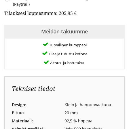
(Paytrail)
Tilauksesi loppusumma:
205,95 €
Meidän takuumme
Turvallinen kumppani
Tilaa ja tutustu kotona
Aitous- ja laatutakuu
Tekniset tiedot
Design:
Kielo ja hannunvaakuna
Pituus:
20 mm
Materiaali:
92,5 % hopeaa
Valmistusmäärä:
Vain 500 kappaletta