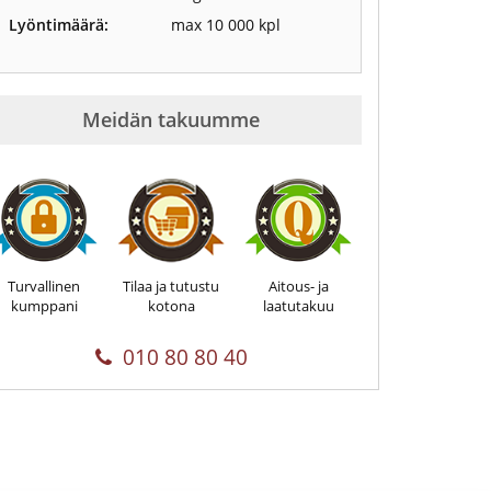
Lyöntimäärä:
max 10 000 kpl
Meidän takuumme
Turvallinen
Tilaa ja tutustu
Aitous- ja
kumppani
kotona
laatutakuu
010 80 80 40