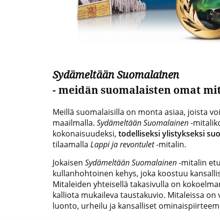
Sydämeltään Suomalainen
- meidän suomalaisten omat mit
Meillä suomalaisilla on monta asiaa, joista v
maailmalla.
Sydämeltään Suomalainen
-mitalik
kokonaisuudeksi,
todelliseksi ylistykseksi su
tilaamalla
Lappi ja revontulet
-mitalin.
Jokaisen
Sydämeltään Suomalainen
-mitalin et
kullanhohtoinen kehys, joka koostuu kansalli
Mitaleiden yhteisellä takasivulla on kokoel
kalliota mukaileva taustakuvio. Mitaleissa on 
luonto, urheilu ja kansalliset ominaispiirtee