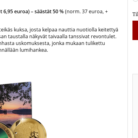
t 6,95 euroa) – säästät 50 %
(norm. 37 euroa, +
Ti
teikäs kuksa, josta kelpaa nauttia nuotiolla keitettyä
n taustalla näkyvät taivaalla tanssivat revontulet.
nhasta uskomuksesta, jonka mukaan tulikettu
ännällään lumihankea.