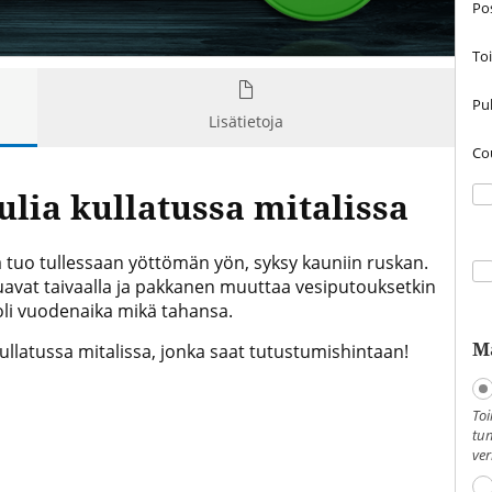
Po
To
Puh
Lisätietoja
Co
ulia kullatussa mitalissa
ä tuo tullessaan yöttömän yön, syksy kauniin ruskan.
muavat taivaalla ja pakkanen muuttaa vesiputouksetkin
oli vuodenaika mikä tahansa.
M
llatussa mitalissa, jonka saat tutustumishintaan!
Toi
tun
ver