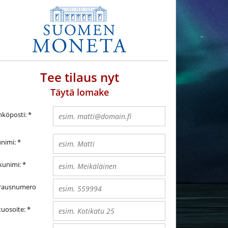
Tee tilaus nyt
Täytä lomake
hköposti:
*
unimi:
*
kunimi:
*
rausnumero
tuosoite:
*