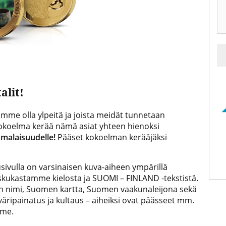
alit!
oimme olla ylpeitä ja joista meidät tunnetaan
okoelma kerää nämä asiat yhteen hienoksi
omalaisuudelle!
Pääset kokoelman kerääjäksi
usivulla on varsinaisen kuva-aiheen ympärillä
skukastamme kielosta ja SUOMI – FINLAND -tekstistä.
man nimi, Suomen kartta, Suomen vaakunaleijona sekä
väripainatus ja kultaus – aiheiksi ovat päässeet mm.
mme.