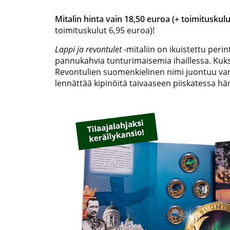
Mitalin hinta vain 18,50 euroa (+ toimituskulu
toimituskulut 6,95 euroa)!
Lappi ja revontulet
-mitaliin on ikuistettu perin
pannukahvia tunturimaisemia ihaillessa. Kuksa
Revontulien suomenkielinen nimi juontuu va
lennättää kipinöitä taivaaseen piiskatessa h