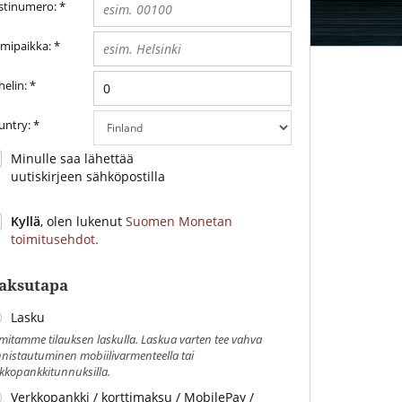
stinumero:
*
imipaikka:
*
elin:
*
untry:
*
Minulle saa lähettää
uutiskirjeen sähköpostilla
Kyllä
, olen lukenut
Suomen Monetan
toimitusehdot.
aksutapa
Lasku
mitamme tilauksen laskulla. Laskua varten tee vahva
nistautuminen mobiilivarmenteella tai
kkopankkitunnuksilla.
Verkkopankki / korttimaksu / MobilePay /