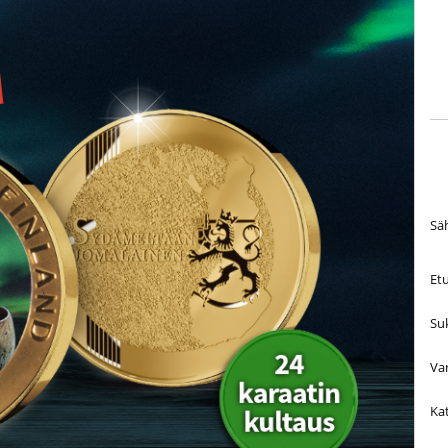
Sä
Et
Su
Va
Ka