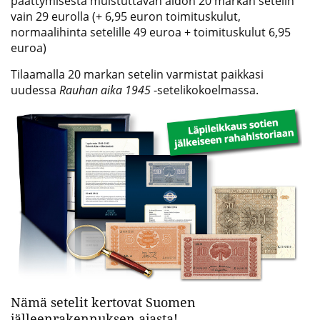
päättymisestä muistuttavan aidon 20 markan setelin
vain 29 eurolla (+ 6,95 euron toimituskulut,
normaalihinta setelille 49 euroa + toimituskulut 6,95
euroa)
Tilaamalla 20 markan setelin varmistat paikkasi
uudessa
Rauhan aika 1945
-setelikokoelmassa.
Nämä setelit kertovat Suomen
jälleenrakennuksen ajasta!