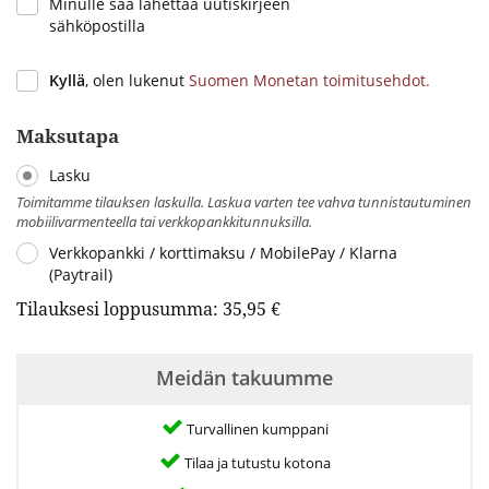
Minulle saa lähettää uutiskirjeen
sähköpostilla
Kyllä
, olen lukenut
Suomen Monetan toimitusehdot.
Maksutapa
Lasku
Toimitamme tilauksen laskulla. Laskua varten tee vahva tunnistautuminen
mobiilivarmenteella tai verkkopankkitunnuksilla.
Verkkopankki / korttimaksu / MobilePay / Klarna
(Paytrail)
Tilauksesi loppusumma:
35,95 €
Meidän takuumme
Turvallinen kumppani
Tilaa ja tutustu kotona