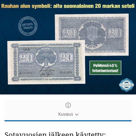
Kuvaus
Sotavuosien jälkeen käytetty: