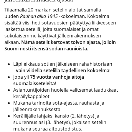
Tilaamalla 20 markan setelin aloitat samalla
uuden
Rauhan aika 1945
-kokoelman. Kokoelma
sisältää viisi heti sotavuosien päätyttyä liikkeeseen
laskettua seteliä, joita suomalaiset ja omat
sukulaisemme käyttivät jälleenrakennuksen
aikaan.
Nämä setelit kertovat toivon ajasta, jolloin
Suomi nosti itsensä sodan raunioista.
Läpileikkaus sotien jälkeiseen rahahistoriaan
-
vain viidellä setelillä täydellinen kokoelma
!
Jopa yli
75 vuotta vanhoja aitoja
suomalaisseteleitä
!
Asiantuntijoiden huolella valitsemat laadukkaat
keräilykappaleet
Mukana tarinoita sota-ajasta, rauhasta ja
jälleenrakennuksesta
Keräilijälle lahjaksi kansio (2. lähetys) ja
suurennuslasi (3. lähetys), jokaisen setelin
mukana seuraa aitoustodistus.