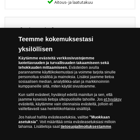
Aitous- ja laatutakuu
Tekniset tiedot
Teemme kokemuksestasi
Laskettu liikkeeseen:
1.1.1946
yksilöllisen
Paino:
Suomen Pankin setelipaino
Käytämme evästeitä verkkosivustojemme
luotettavuuden ja turvallisuuden takaamiseen sekä
Koko:
120 x 68 mm
tehokkuuden mittaamiseen.
Evästeiden avulla
parannamme käyttökokemustasi ja voimme tarjota sinulle
Valmistettu:
1945-1954
personoitua sisältöä ja mainoksia. Lisäksi jaamme tietoa
sosiaalisen median, analytiikka-alan ja markkinoinnin
Poistettu liikkeestä:
1.1.1994
kumppaneille siitä, miten käytät sivustoamme.
Suunnittelija:
Eliel Saarinen
Kun sallit evästeet, hyväksyt edellä mainitun ja sen, että
Etupuoli:
Mänty, nimellisarvo,
jaamme kyseisiä tietoja ulkopuolisille tahoille. Jos
et hyväksy
evästeitä, käytämme vain olennaisia evästeitä, jolloin et
sarjanumero,
valitettavasti saa henkilökohtaisia sisältöjä.
allekirjoitukset
Jos haluat hallita evästeasetuksia, valitse
"Muokkaan
Kääntöpuoli:
Leijonavaakuna
asetuksia"
. Voit määrittää omia evästeasetuksiasi milloin
tahansa. Lisätietoja saat
tietosuojailmoituksestamme
.
havunoksilla kehystettynä,
nimellisarvo