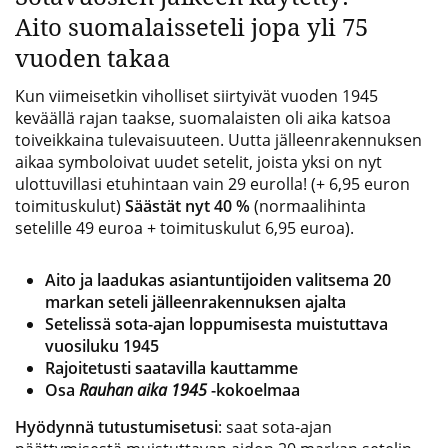
Aito suomalaisseteli jopa yli 75
vuoden takaa
Kun viimeisetkin viholliset siirtyivät vuoden 1945
keväällä rajan taakse, suomalaisten oli aika katsoa
toiveikkaina tulevaisuuteen. Uutta jälleenrakennuksen
aikaa symboloivat uudet setelit, joista yksi on nyt
ulottu­villasi etuhintaan vain 29 eurolla! (+ 6,95 euron
toimituskulut)
Säästät nyt 40 %
(normaalihinta
setelille 49 euroa + toimituskulut 6,95 euroa).
Aito ja laadukas asiantuntijoiden valitsema 20
markan seteli jälleenrakennuksen ajalta
Setelissä sota-ajan loppumisesta muistuttava
vuosiluku 1945
Rajoitetusti saatavilla kauttamme
Osa
Rauhan aika 1945
-kokoelmaa
Hyödynnä tutustumisetusi
: saat sota-ajan