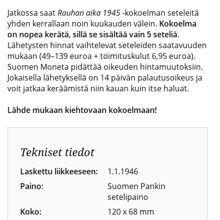
Jatkossa saat
Rauhan aika 1945
-kokoelman seteleitä
yhden kerrallaan noin kuukauden välein.
Kokoelma
on nopea kerätä, sillä se sisältää vain 5 seteliä
.
Lähetysten hinnat vaihtelevat seteleiden saatavuuden
mukaan (49–139 euroa + toimituskulut 6,95 euroa).
Suomen Moneta pidättää oikeuden hintamuutoksiin.
Jokaisella lähetyksellä on 14 päivän palautusoikeus ja
voit jatkaa keräämistä niin kauan kuin itse haluat.
Lähde mukaan kiehtovaan kokoelmaan!
Tekniset tiedot
Laskettu liikkeeseen:
1.1.1946
Paino:
Suomen Pankin
setelipaino
Koko:
120 x 68 mm