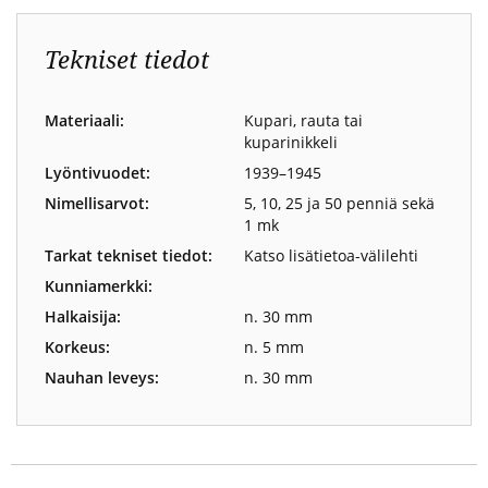
Tekniset tiedot
Materiaali:
Kupari, rauta tai
kuparinikkeli
Lyöntivuodet:
1939–1945
Nimellisarvot:
5, 10, 25 ja 50 penniä sekä
1 mk
Tarkat tekniset tiedot:
Katso lisätietoa-välilehti
Kunniamerkki:
Halkaisija:
n. 30 mm
Korkeus:
n. 5 mm
Nauhan leveys:
n. 30 mm