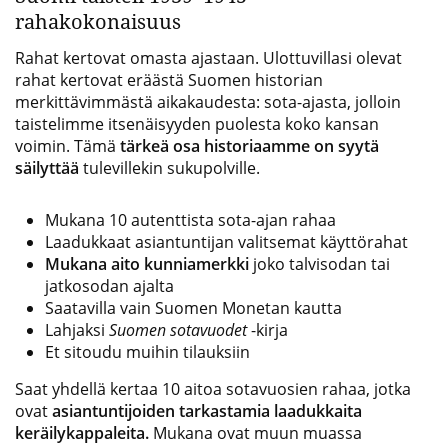
rahakokonaisuus
Rahat kertovat omasta ajastaan. Ulottuvillasi olevat
rahat kertovat eräästä Suomen historian
merkittävimmästä aikakaudesta: sota-ajasta, jolloin
taistelimme itsenäisyyden puolesta koko kansan
voimin. Tämä
tärkeä osa historiaamme on syytä
säilyttää
tulevillekin sukupolville.
Mukana 10 autenttista sota-ajan rahaa
Laadukkaat asiantuntijan valitsemat käyttörahat
Mukana aito kunniamerkki
joko talvisodan tai
jatkosodan ajalta
Saatavilla vain Suomen Monetan kautta
Lahjaksi
Suomen sotavuodet
-kirja
Et sitoudu muihin tilauksiin
Saat yhdellä kertaa 10 aitoa sotavuosien rahaa, jotka
ovat
asiantuntijoiden tarkastamia laadukkaita
keräilykappaleita.
Mukana ovat muun muassa