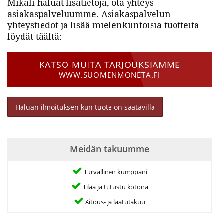
Mikäli haluat lisätietoja, ota yhteys
asiakaspalveluumme. Asiakaspalvelun
yhteystiedot ja lisää mielenkiintoisia tuotteita
löydät täältä:
KATSO MUITA TARJOUKSIAMME
WWW.SUOMENMONETA.FI
Haluan ilmoituksen kun tuote on saatavilla
Meidän takuumme
Turvallinen kumppani
Tilaa ja tutustu kotona
Aitous- ja laatutakuu