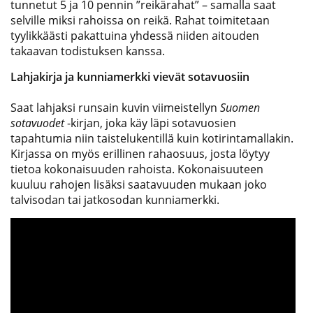
tunnetut 5 ja 10 pennin ”reikärahat” – samalla saat
selville miksi rahoissa on reikä. Rahat toimitetaan
tyylikkäästi pakattuina yhdessä niiden aitouden
takaavan todistuksen kanssa.
Lahjakirja ja kunniamerkki vievät sotavuosiin
Saat lahjaksi runsain kuvin viimeistellyn
Suomen
sotavuodet
-kirjan, joka käy läpi sotavuosien
tapahtumia niin taistelukentillä kuin kotirintamallakin.
Kirjassa on myös erillinen rahaosuus, josta löytyy
tietoa kokonaisuuden rahoista. Kokonaisuuteen
kuuluu rahojen lisäksi saatavuuden mukaan joko
talvisodan tai jatkosodan kunniamerkki.