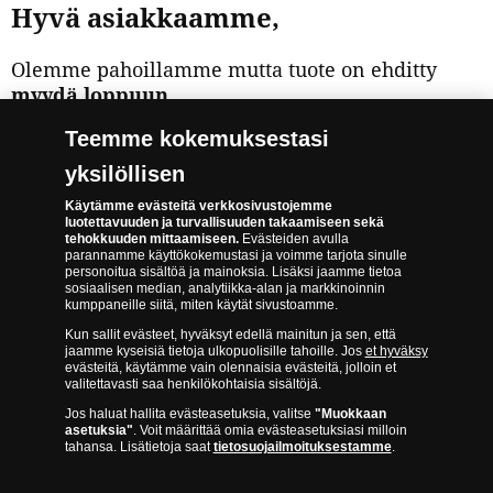
Hyvä asiakkaamme,
Olemme pahoillamme mutta tuote on ehditty
myydä loppuun
.
Mikäli haluat lisätietoja, ota yhteys
Teemme kokemuksestasi
asiakaspalveluumme. Asiakaspalvelun
yhteystiedot ja lisää mielenkiintoisia tuotteita
yksilöllisen
löydät täältä:
Käytämme evästeitä verkkosivustojemme
luotettavuuden ja turvallisuuden takaamiseen sekä
tehokkuuden mittaamiseen.
Evästeiden avulla
KATSO MUITA TARJOUKSIAMME
parannamme käyttökokemustasi ja voimme tarjota sinulle
personoitua sisältöä ja mainoksia. Lisäksi jaamme tietoa
WWW.SUOMENMONETA.FI
sosiaalisen median, analytiikka-alan ja markkinoinnin
kumppaneille siitä, miten käytät sivustoamme.
Kun sallit evästeet, hyväksyt edellä mainitun ja sen, että
jaamme kyseisiä tietoja ulkopuolisille tahoille. Jos
et hyväksy
Haluan ilmoituksen kun tuote on saatavilla
evästeitä, käytämme vain olennaisia evästeitä, jolloin et
valitettavasti saa henkilökohtaisia sisältöjä.
Jos haluat hallita evästeasetuksia, valitse
"Muokkaan
asetuksia"
. Voit määrittää omia evästeasetuksiasi milloin
Meidän takuumme
tahansa. Lisätietoja saat
tietosuojailmoituksestamme
.