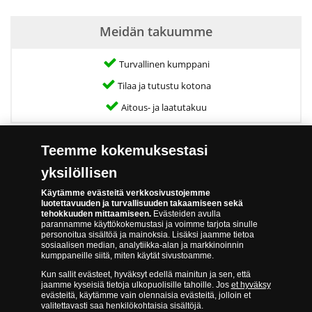
Meidän takuumme
Turvallinen kumppani
Tilaa ja tutustu kotona
Aitous- ja laatutakuu
Teemme kokemuksestasi
Tekniset tiedot
yksilöllisen
Käytämme evästeitä verkkosivustojemme
luotettavuuden ja turvallisuuden takaamiseen sekä
Kolikoiden määrä:
4
tehokkuuden mittaamiseen.
Evästeiden avulla
parannamme käyttökokemustasi ja voimme tarjota sinulle
Metalli:
Hopea
personoitua sisältöä ja mainoksia. Lisäksi jaamme tietoa
sosiaalisen median, analytiikka-alan ja markkinoinnin
Alkuperä:
Rooman valtakunta,
kumppaneille siitä, miten käytät sivustoamme.
Sasanidien valtakunta,
Kabul Shahit ja Abbasidien
Kun sallit evästeet, hyväksyt edellä mainitun ja sen, että
jaamme kyseisiä tietoja ulkopuolisille tahoille. Jos
et hyväksy
kalifaatti
evästeitä, käytämme vain olennaisia evästeitä, jolloin et
valitettavasti saa henkilökohtaisia sisältöjä.
Nimellisarvot:
Denaari, drakma, jital ja