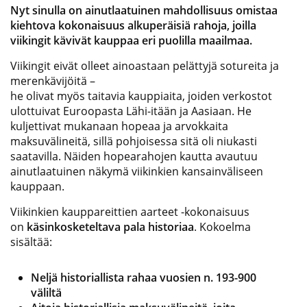
Nyt sinulla on ainutlaatuinen mahdollisuus omistaa
kiehtova kokonaisuus alkuperäisiä rahoja, joilla
viikingit kävivät kauppaa eri puolilla maailmaa.
Viikingit eivät olleet ainoastaan pelättyjä sotureita ja
merenkävijöitä –
he olivat myös taitavia kauppiaita, joiden verkostot
ulottuivat Euroopasta Lähi-itään ja Aasiaan. He
kuljettivat mukanaan hopeaa ja arvokkaita
maksuvälineitä, sillä pohjoisessa sitä oli niukasti
saatavilla. Näiden hopearahojen kautta avautuu
ainutlaatuinen näkymä viikinkien kansainväliseen
kauppaan.
Viikinkien kauppareittien aarteet -kokonaisuus
on
käsinkosketeltava pala historiaa
. Kokoelma
sisältää:
Neljä historiallista rahaa vuosien n. 193-900
väliltä