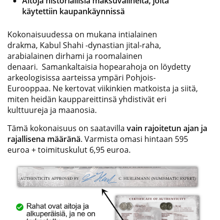
Aitoja historiallisia maksuvälineitä, joita
käytettiin kaupankäynnissä
Kokonaisuudessa on mukana intialainen
drakma, Kabul Shahi -dynastian jital-raha,
arabialainen dirhami ja roomalainen
denaari. Samankaltaisia hopearahoja on löydetty
arkeologisissa aarteissa ympäri Pohjois-
Eurooppaa. Ne kertovat viikinkien matkoista ja siitä,
miten heidän kauppareittinsä yhdistivät eri
kulttuureja ja maanosia.
Tämä kokonaisuus on saatavilla
vain rajoitetun ajan ja
rajallisena määränä
. Varmista omasi hintaan 595
euroa + toimituskulut 6,95 euroa.