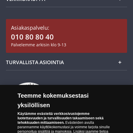
Keräilytarvikkeet
Asiakastili / Omat sivut
Mitalit
Asiakaspalvelu:
Toimitusehdot
010 80 80 40
Maksutavat
Palvelemme arkisin klo 9-13
Cookie Settings
Evästeet:
Evästeet Suomen Monetan verkkokaupassa
TURVALLISTA ASIOINTIA
Tuotteiden toimittaminen
Turvallinen kumppani
Palautusoikeus
Aitous- ja laatutakuu
Tee peruutusilmoitus
14 päivän palautusoikeus
Teemme kokemuksestasi
Saavutettavuusseloste
yksilöllisen
Käytämme evästeitä verkkosivustojemme
luotettavuuden ja turvallisuuden takaamiseen sekä
tehokkuuden mittaamiseen.
Evästeiden avulla
parannamme käyttökokemustasi ja voimme tarjota sinulle
personoitua sisältöä ja mainoksia. Lisäksi jaamme tietoa