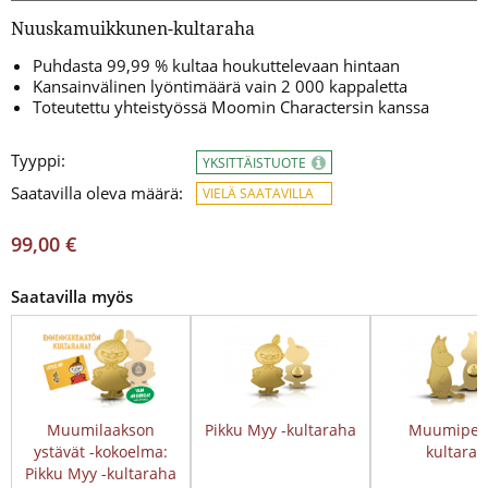
Nuuskamuikkunen-kultaraha
Puhdasta 99,99 % kultaa houkuttelevaan hintaan
Kansainvälinen lyöntimäärä vain 2 000 kappaletta
Toteutettu yhteistyössä Moomin Charactersin kanssa
Tyyppi:
YKSITTÄISTUOTE
Saatavilla oleva määrä:
VIELÄ SAATAVILLA
99,00 €
Saatavilla myös
Muumilaakson
Pikku Myy -kultaraha
Muumipeik
ystävät -kokoelma:
kultarah
Pikku Myy -kultaraha