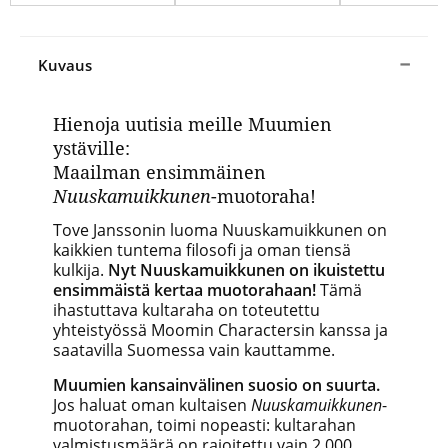
Kuvaus
Hienoja uutisia meille Muumien
ystäville:
Maailman ensimmäinen
Nuuskamuikkunen
-muotoraha!
Tove Janssonin luoma Nuuskamuikkunen on
kaikkien tuntema filosofi ja oman tiensä
kulkija.
Nyt Nuuskamuikkunen on ikuistettu
ensimmäistä kertaa muotorahaan!
Tämä
ihastuttava kultaraha on toteutettu
yhteistyössä Moomin Charactersin kanssa ja
saatavilla Suomessa vain kauttamme.
Muumien kansainvälinen suosio on suurta.
Jos haluat oman kultaisen
Nuuskamuikkunen
-
muotorahan, toimi nopeasti: kultarahan
valmistusmäärä on rajoitettu vain 2 000