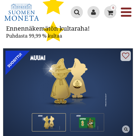
0
Ennennäkemätön kultaraha!
Ennennäkemätön kultaraha!
Puhdasta 99,99 % kultaa
Google 4.3/5