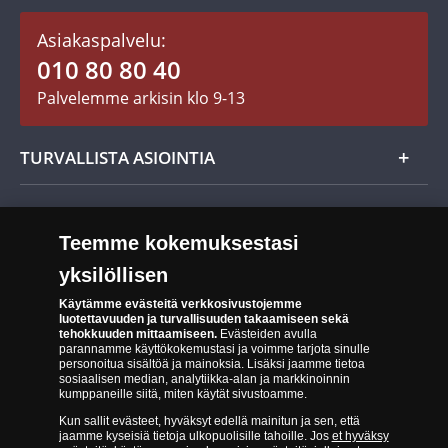
Asiakastili / Omat sivut
Mitalit
Asiakaspalvelu:
Toimitusehdot
010 80 80 40
Maksutavat
Palvelemme arkisin klo 9-13
Evästeet:
Cookie Settings
Evästeet Suomen Monetan verkkokaupassa
TURVALLISTA ASIOINTIA
Tuotteiden toimittaminen
Turvallinen kumppani
Palautusoikeus
Aitous- ja laatutakuu
Teemme kokemuksestasi
Tee peruutusilmoitus
14 päivän palautusoikeus
yksilöllisen
Saavutettavuusseloste
Käytämme evästeitä verkkosivustojemme
luotettavuuden ja turvallisuuden takaamiseen sekä
tehokkuuden mittaamiseen.
Evästeiden avulla
parannamme käyttökokemustasi ja voimme tarjota sinulle
personoitua sisältöä ja mainoksia. Lisäksi jaamme tietoa
sosiaalisen median, analytiikka-alan ja markkinoinnin
kumppaneille siitä, miten käytät sivustoamme.
Kun sallit evästeet, hyväksyt edellä mainitun ja sen, että
Suomen Moneta toimii virallisena jakelijana useimmille maailman
jaamme kyseisiä tietoja ulkopuolisille tahoille. Jos
et hyväksy