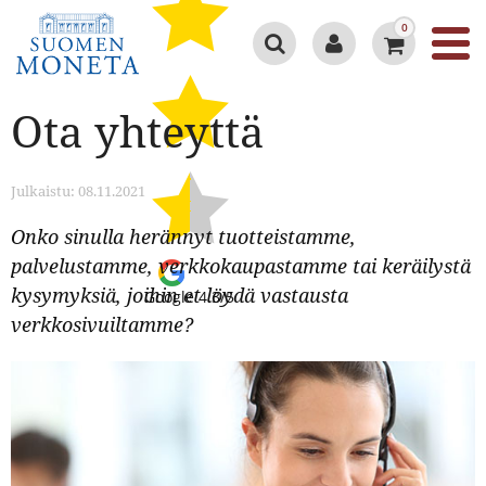
0
Ota yhteyttä
Julkaistu: 08.11.2021
Onko sinulla herännyt tuotteistamme,
palvelustamme, verkkokaupastamme tai keräilystä
kysymyksiä, joihin et löydä vastausta
Google 4.3/5
verkkosivuiltamme?