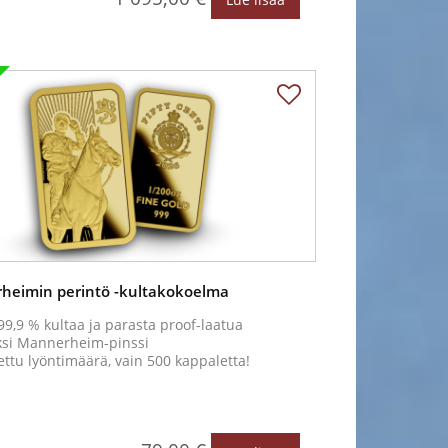
heimin perintö -kultakokoelma
99,9 % kultaa ja parasta proof-laatua
ksi Mannerheim-pinssi
ettu lyöntimäärä, vain 500 kappaletta!