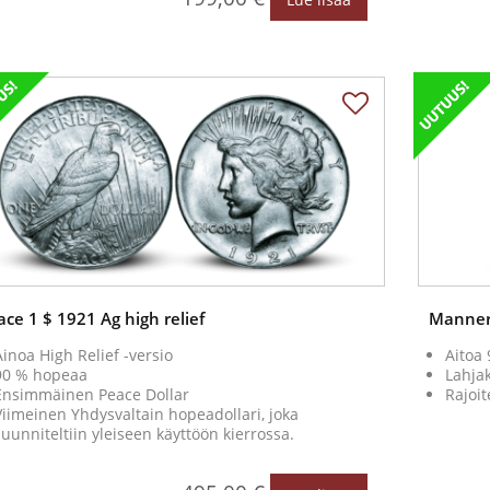
ace 1 $ 1921 Ag high relief
Manner
Ainoa High Relief -versio
Aitoa 
90 % hopeaa
Lahja
Ensimmäinen Peace Dollar
Rajoit
Viimeinen Yhdysvaltain hopeadollari, joka
suunniteltiin yleiseen käyttöön kierrossa.