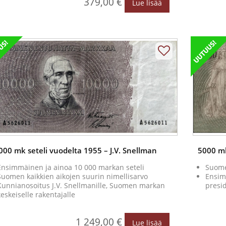
379,00 €
Lue lisää
000 mk seteli vuodelta 1955 – J.V. Snellman
5000 mk
Ensimmäinen ja ainoa 10 000 markan seteli
Suome
Suomen kaikkien aikojen suurin nimellisarvo
Ensim
Kunnianosoitus J.V. Snellmanille, Suomen markan
presid
keskeiselle rakentajalle
1 249,00 €
Lue lisää