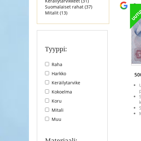
Keräilytarvikkeet (
31
)
Goo
Suomalaiset rahat (
37
)
Mitalit (
13
)
Tyyppi:
Raha
Harkko
50
Keräilytarvike
Kokoelma
Koru
Mitali
Muu
Materiaali: