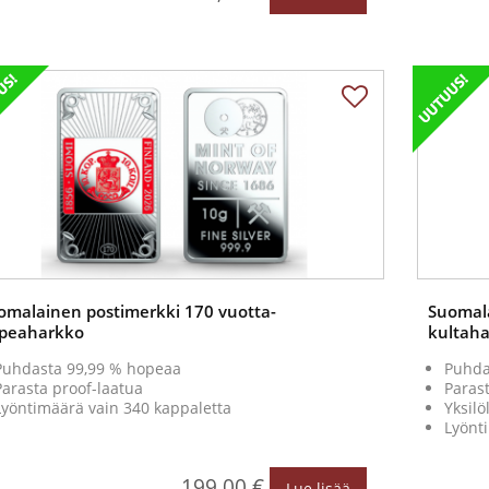
omalainen postimerkki 170 vuotta-
Suomala
peaharkko
kultah
Puhdasta 99,99 % hopeaa
Puhda
Parasta proof-laatua
Parast
Lyöntimäärä vain 340 kappaletta
Yksilö
Lyönt
199,00 €
Lue lisää