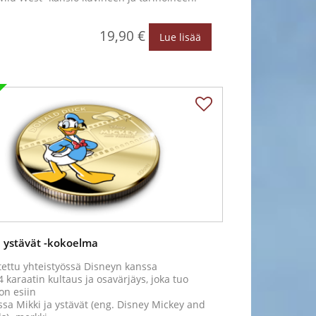
19,90 €
Lue lisää
a ystävät -kokoelma
tettu yhteistyössä Disneyn kanssa
4 karaatin kultaus ja osavärjäys, joka tuo
n esiin
sa Mikki ja ystävät (eng. Disney Mickey and