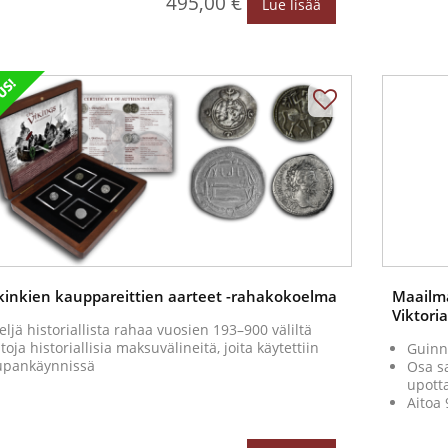
495,00 €
Lue lisää
ikinkien kauppareittien aarteet -rahakokoelma
Maailm
Viktoria
eljä historiallista rahaa vuosien 193–900 väliltä
itoja historiallisia maksuvälineitä, joita käytettiin
Guinn
upankäynnissä
Osa s
upott
Aitoa