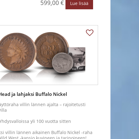
599,00 €
Lue lisää
Head ja lahjaksi Buffalo Nickel
äyttöraha villin lännen ajalta – rajoitetusti
illa
Yhdysvalloissa yli 100 vuotta sitten
si villin lännen aikainen Buffalo Nickel -raha
ild West -kansio kuvineen ja tarinoineen!