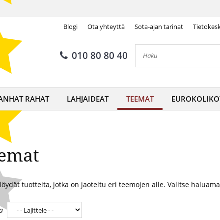
Blogi
Ota yhteyttä
Sota-ajan tarinat
Tietokes
010 80 80 40
ANHAT RAHAT
LAHJAIDEAT
TEEMAT
EUROKOLIKO
emat
löydät tuotteita, jotka on jaoteltu eri teemojen alle. Valitse haluama
a