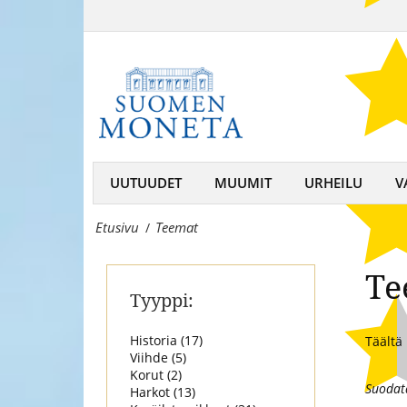
TeematSuomen
ja
Moneta
mitaleiden
–
asiantuntija
keräilijän
kumppani,
rahojen
UUTUUDET
MUUMIT
URHEILU
V
ja
Etusivu
Teemat
/
mitaleiden
asiantuntija
Te
Tyyppi:
Historia (
17
)
Täältä 
Viihde (
5
)
Korut (
2
)
Suodat
Harkot (
13
)