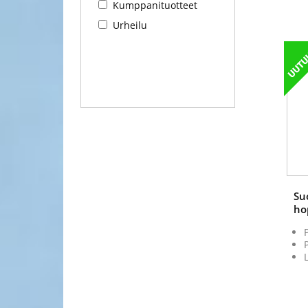
Kumppanituotteet
Urheilu
Su
ho