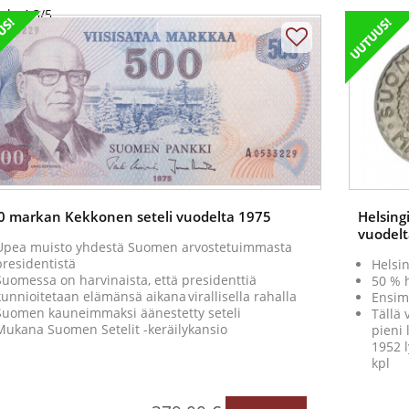
gle 4.3/5
0 markan Kekkonen seteli vuodelta 1975
Helsing
vuodelt
Upea muisto yhdestä Suomen arvostetuimmasta
presidentistä
Helsin
Suomessa on harvinaista, että presidenttiä
50 % 
kunnioitetaan elämänsä aikana virallisella rahalla
Ensim
Suomen kauneimmaksi äänestetty seteli
Tällä 
Mukana Suomen Setelit -keräilykansio
pieni 
1952 l
kpl