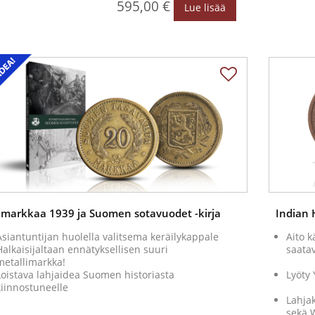
595,00 €
Lue lisää
 markkaa 1939 ja Suomen sotavuodet -kirja
Indian 
Asiantuntijan huolella valitsema keräilykappale
Aito k
Halkaisijaltaan ennätyksellisen suuri
saatav
metallimarkka!
Loistava lahjaidea Suomen historiasta
Lyöty 
kiinnostuneelle
Lahjak
sekä W