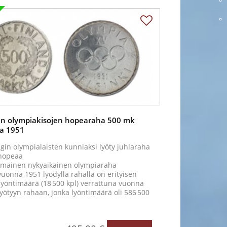
in olympiakisojen hopearaha 500 mk
a 1951
gin olympialaisten kunniaksi lyöty juhlaraha
hopeaa
mäinen nykyaikainen olympiaraha
vuonna 1951 lyödyllä rahalla on erityisen
lyöntimäärä (18 500 kpl) verrattuna vuonna
yötyyn rahaan, jonka lyöntimäärä oli 586 500