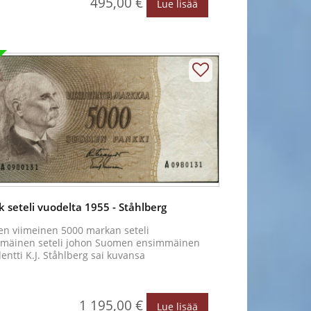
495,00 €
Lue lisää
 seteli vuodelta 1955 - Ståhlberg
n viimeinen 5000 markan seteli
mäinen seteli johon Suomen ensimmäinen
entti K.J. Ståhlberg sai kuvansa
1 195,00 €
Lue lisää