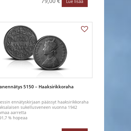
79,00 €
Lue lisää
anennätys 5150 – Haaksirikkoraha
essin ennätyskirjaan päässyt haaksirikkoraha
aksalaisen sukellusveneen vuonna 1942
amaa aarretta
 91,7 % hopeaa