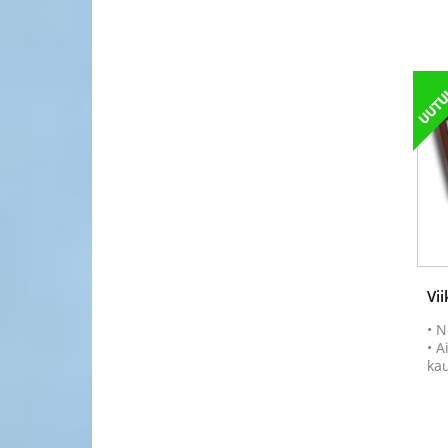
Vi
• N
• A
ka