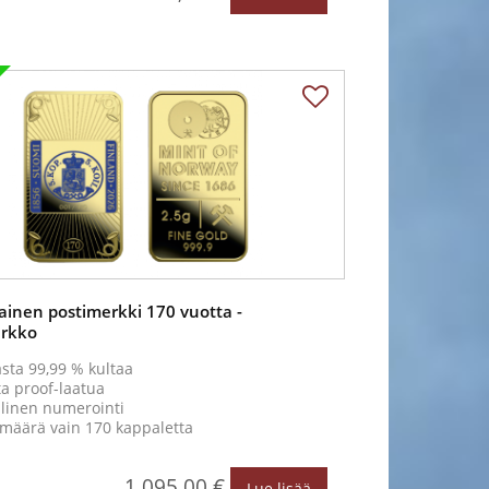
inen postimerkki 170 vuotta -
arkko
sta 99,99 % kultaa
a proof-laatua
llinen numerointi
imäärä vain 170 kappaletta
1 095,00 €
Lue lisää