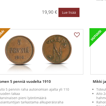
19,90 €
Lue lisää
omen 5 penniä vuodelta 1910
Mikki j
Aito 5 pennin raha autonomian ajalta yli 110
Toteu
vuoden takaa
Aito 2
Harvinaisen pieni lyöntimäärä
hahmo
Asiantuntijan tarkastama alkuperäisraha
Rahois