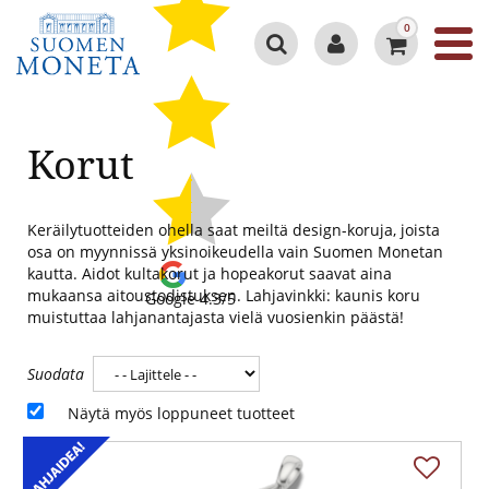
0
Korut
Keräilytuotteiden ohella saat meiltä design-koruja, joista
osa on myynnissä yksinoikeudella vain Suomen Monetan
kautta. Aidot kultakorut ja hopeakorut saavat aina
mukaansa aitoustodistuksen. Lahjavinkki: kaunis koru
Google 4.3/5
muistuttaa lahjanantajasta vielä vuosienkin päästä!
Suodata
Näytä myös loppuneet tuotteet