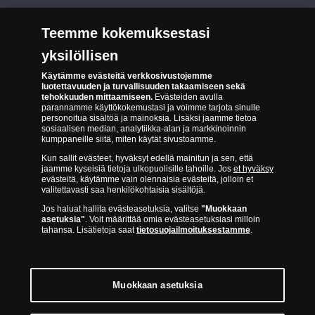
Evästeet Suomen Monetan verkkokaupassa
TURVALLISTA ASIOINTIA
Tuotteiden toimittaminen
Teemme kokemuksestasi
Turvallinen kumppani
Palautusoikeus
yksilöllisen
Aitous- ja laatutakuu
Käytämme evästeitä verkkosivustojemme
Tee peruutusilmoitus
14 päivän palautusoikeus
luotettavuuden ja turvallisuuden takaamiseen sekä
tehokkuuden mittaamiseen.
Evästeiden avulla
Saavutettavuusseloste
parannamme käyttökokemustasi ja voimme tarjota sinulle
personoitua sisältöä ja mainoksia. Lisäksi jaamme tietoa
sosiaalisen median, analytiikka-alan ja markkinoinnin
kumppaneille siitä, miten käytät sivustoamme.
Kun sallit evästeet, hyväksyt edellä mainitun ja sen, että
jaamme kyseisiä tietoja ulkopuolisille tahoille. Jos
et hyväksy
evästeitä, käytämme vain olennaisia evästeitä, jolloin et
valitettavasti saa henkilökohtaisia sisältöjä.
Suomen Moneta toimii virallisena jakelijana useimmille maailman
Jos haluat hallita evästeasetuksia, valitse
"Muokkaan
johtaville rahapajoille ja keskuspankeille, kuten Norjan rahapaja,
asetuksia"
. Voit määrittää omia evästeasetuksiasi milloin
Britannian kuninkaallinen rahapaja, Ranskan rahapaja, Kanadan
tahansa. Lisätietoja saat
tietosuojailmoituksestamme
.
kuninkaallinen rahapaja, Australian kuninkaallinen rahapaja, Etelä-
Afrikan kuninkaallinen rahapaja, Itävallan rahapaja, Alankomaiden
kuninkaallinen rahapaja, Espanjan kuninkaallinen rahapaja ja monet
muut.
Muokkaan asetuksia