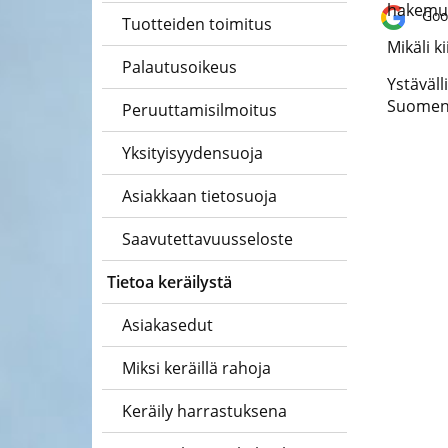
hakemuk
Goo
Tuotteiden toimitus
asiantuntija
Mikäli 
Palautusoikeus
Ystäväll
Suomen
Peruuttamisilmoitus
Yksityisyydensuoja
Asiakkaan tietosuoja
Saavutettavuusseloste
Tietoa keräilystä
Asiakasedut
Miksi keräillä rahoja
Keräily harrastuksena