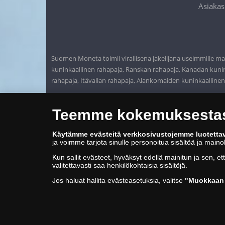
Asiakas
Suomen Moneta toimii virallisena jakelijana useimmille maa
kuninkaallinen rahapaja, Ranskan rahapaja, Kanadan kunink
rahapaja, Itävallan rahapaja, Alankomaiden kuninkaalline
Teemme kokemuksestasi
Käytämme evästeitä verkkosivustojemme luotetta
ja voimme tarjota sinulle personoitua sisältöä ja main
Kun sallit evästeet, hyväksyt edellä mainitun ja sen, et
valitettavasti saa henkilökohtaisia sisältöjä.
Jos haluat hallita evästeasetuksia, valitse
"Muokkaan 
© Copyright 2026 - Suomen Moneta