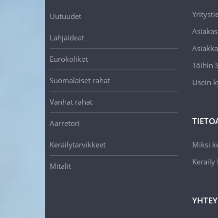
Yritysti
Uutuudet
Asiakas
Lahjaideat
Asiakka
Eurokolikot
Töihin
Suomalaiset rahat
Usein k
Vanhat rahat
TIETO
Aarretori
Keräilytarvikkeet
Miksi ke
Keräily
Mitalit
YHTEY