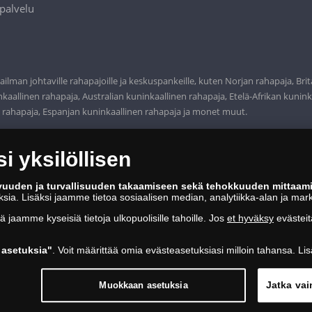
palvelu
ilman johtaville rahapajoille ja keskuspankeille, kuten Norjan rahapaja, Bri
aallinen rahapaja, Australian kuninkaallinen rahapaja, Etelä-Afrikan kunink
n rahapaja, Espanjan kuninkaallinen rahapaja ja monet muut.
 yksilöllisen
vuuden ja turvallisuuden takaamiseen sekä tehokkuuden mittaam
oksia. Lisäksi jaamme tietoa sosiaalisen median, analytiikka-alan ja mar
tä jaamme kyseisiä tietoja ulkopuolisille tahoille. Jos
et hyväksy
evästeit
asetuksia"
. Voit määrittää omia evästeasetuksiasi milloin tahansa. Lis
Jatka vai
Muokkaan asetuksia