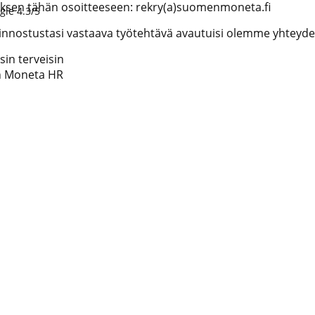
sen tähän osoitteeseen: rekry(a)suomenmoneta.fi
gle 4.3/5
kiinnostustasi vastaava työtehtävä avautuisi olemme yhteyd
isin terveisin
 Moneta HR