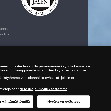
tannian
aallinen
iseen.
Evästeiden avulla parannamme käyttökokemustasi
kkinoinnin kumppaneille siitä, miten käytät sivustoamme.
ä, käytämme vain olennaisia evästeitä, jolloin et
ätietoja saat
tietosuojailmoituksestamme
.
n välttämättömillä
Hyväksyn evästeet