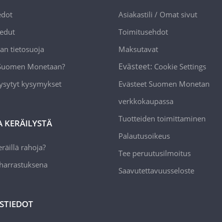
edot
Asiakastili / Omat sivut
edut
Toimitusehdot
an tietosuoja
Maksutavat
Evästeet:
 Suomen Monetaan?
Cookie Settings
ysytyt kysymykset
Evästeet Suomen Monetan
verkkokaupassa
Tuotteiden toimittaminen
A KERÄILYSTÄ
Palautusoikeus
räillä rahoja?
Tee peruutusilmoitus
 harrastuksena
Saavutettavuusseloste
STIEDOT