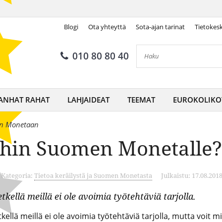
Blogi
Ota yhteyttä
Sota-ajan tarinat
Tietokes
010 80 80 40
ANHAT RAHAT
LAHJAIDEAT
TEEMAT
EUROKOLIKO
en Monetaan
ihin Suomen Monetalle?
Kategoria:
Tietoa keräilystä ja Suomen Monetasta
Julkaistu: 17.08.201
etkellä meillä ei ole avoimia työtehtäviä tarjolla.
tkellä meillä ei ole avoimia työtehtäviä tarjolla, mutta voit 