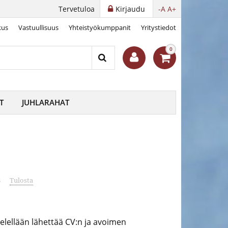
Tervetuloa
Kirjaudu
-A
A+
kus
Vastuullisuus
Yhteistyökumppanit
Yritystiedot
0
T
JUHLARAHAT
8
Tulosta
mielellään lähettää CV:n ja avoimen