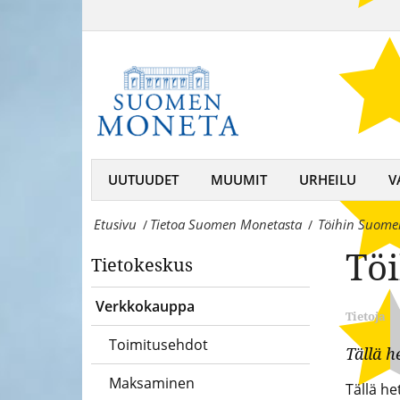
Töihin
Moneta
Suomen
–
Monetaan
keräilijän
-
kumppani,
Suomen
rahojen
MonetaSuomen
UUTUUDET
MUUMIT
URHEILU
V
ja
Moneta
mitaleiden
Etusivu
Tietoa Suomen Monetasta
Töihin Suom
/
/
–
asiantuntija
Tö
Tietokeskus
keräilijän
kumppani,
Verkkokauppa
Tietoja
rahojen
Toimitusehdot
Tällä h
ja
Maksaminen
Tällä he
mitaleiden