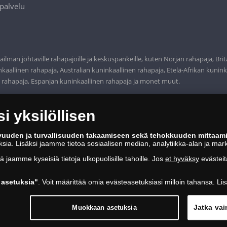
palvelu
ilman johtaville rahapajoille ja keskuspankeille, kuten Norjan rahapaja, Bri
aallinen rahapaja, Australian kuninkaallinen rahapaja, Etelä-Afrikan kunink
n rahapaja, Espanjan kuninkaallinen rahapaja ja monet muut.
 yksilöllisen
vuuden ja turvallisuuden takaamiseen sekä tehokkuuden mittaam
oksia. Lisäksi jaamme tietoa sosiaalisen median, analytiikka-alan ja mar
tä jaamme kyseisiä tietoja ulkopuolisille tahoille. Jos
et hyväksy
evästeit
asetuksia"
. Voit määrittää omia evästeasetuksiasi milloin tahansa. Lis
Jatka vai
Muokkaan asetuksia