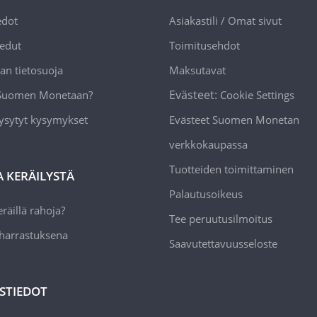
edot
Asiakastili / Omat sivut
edut
Toimitusehdot
an tietosuoja
Maksutavat
Evästeet:
 Suomen Monetaan?
Cookie Settings
ysytyt kysymykset
Evästeet Suomen Monetan
verkkokaupassa
Tuotteiden toimittaminen
A KERÄILYSTÄ
Palautusoikeus
räillä rahoja?
Tee peruutusilmoitus
 harrastuksena
Saavutettavuusseloste
STIEDOT