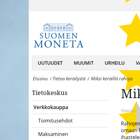
Miksi
Moneta
keräillä
–
rahoja
keräilijän
-
kumppani,
Suomen
rahojen
MonetaSuomen
UUTUUDET
MUUMIT
URHEILU
V
ja
Moneta
mitaleiden
Etusivu
Tietoa keräilystä
Miksi keräillä rahoja
/
/
–
asiantuntija
Mik
Tietokeskus
keräilijän
kumppani,
Verkkokauppa
Tietoja
rahojen
Toimitusehdot
Rahojen 
ja
omaan k
Maksaminen
mitaleiden
ihastel