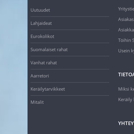
Yritysti
Uutuudet
Asiakas
Lahjaideat
Asiakka
Eurokolikot
Töihin
Suomalaiset rahat
Usein k
Vanhat rahat
TIETO
Aarretori
Keräilytarvikkeet
Miksi ke
Keräily
Mitalit
YHTEY