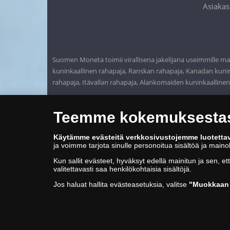
Asiakas
Suomen Moneta toimii virallisena jakelijana useimmille maa
kuninkaallinen rahapaja, Ranskan rahapaja, Kanadan kunink
rahapaja, Itävallan rahapaja, Alankomaiden kuninkaalline
Teemme kokemuksestasi
Käytämme evästeitä verkkosivustojemme luotetta
ja voimme tarjota sinulle personoitua sisältöä ja main
Kun sallit evästeet, hyväksyt edellä mainitun ja sen, et
valitettavasti saa henkilökohtaisia sisältöjä.
Jos haluat hallita evästeasetuksia, valitse
"Muokkaan 
© Copyright 2026 - Suomen Moneta