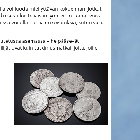
illa voi luoda miellyttävän kokoelman. Jotkut
nisesti loisteliaisiin lyönteihin. Rahat voivat
iissä voi olla pieniä erikoisuuksia, kuten väriä
ikeutetussa asemassa – he pääsevät
ijät ovat kuin tutkimusmatkailijoita, joille