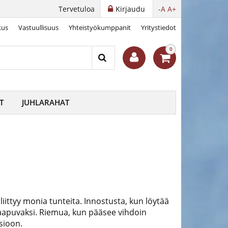
Tervetuloa
Kirjaudu
-A
A+
kus
Vastuullisuus
Yhteistyökumppanit
Yritystiedot
0
T
JUHLARAHAT
liittyy monia tunteita. Innostusta, kun löytää
aapuvaksi. Riemua, kun pääsee vihdoin
sioon.