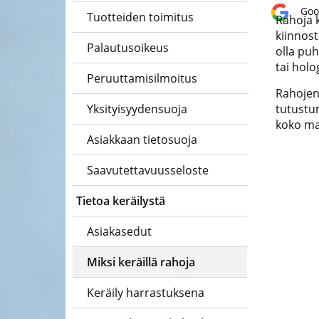
Goo
Tuotteiden toimitus
asiantuntija
Rahoja k
kiinnost
Palautusoikeus
olla puh
tai holo
Peruuttamisilmoitus
Rahojen 
Yksityisyydensuoja
tutustum
koko ma
Asiakkaan tietosuoja
Saavutettavuusseloste
Tietoa keräilystä
Asiakasedut
Miksi keräillä rahoja
Keräily harrastuksena