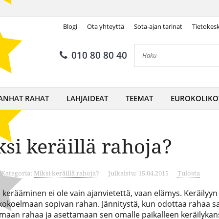
Blogi
Ota yhteyttä
Sota-ajan tarinat
Tietokes
010 80 80 40
ANHAT RAHAT
LAHJAIDEAT
TEEMAT
EUROKOLIKO
si keräillä rahoja?
Kategoria:
Miksi keräillä rahoja?
Julkaistu: 15.04.2015
Tulosta
kerääminen ei ole vain ajanvietettä, vaan elämys. Keräilyyn 
okoelmaan sopivan rahan. Jännitystä, kun odottaa rahaa s
emaan rahaa ja asettamaan sen omalle paikalleen keräilykan