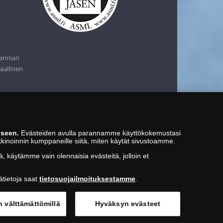
tannian
aallinen
iseen.
Evästeiden avulla parannamme käyttökokemustasi
kkinoinnin kumppaneille siitä, miten käytät sivustoamme.
ä, käytämme vain olennaisia evästeitä, jolloin et
ätietoja saat
tietosuojailmoituksestamme
.
n välttämättömillä
Hyväksyn evästeet