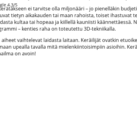
gle 4.3/5
erätäkseen ei tarvitse olla miljonääri – jo pienelläkin budjet
uvat tietyn aikakauden tai maan rahoista, toiset ihastuvat tek
dasta kultaa tai hopeaa ja kiillellä kauniisti käännettäessä. N
grammi – kenties raha on toteutettu 3D-tekniikalla.
aiheet vaihtelevat laidasta laitaan. Keräilijät ovatkin etuo
aan upealla tavalla mitä mielenkiintoisimpiin asioihin. Keräil
ailma on avoin!