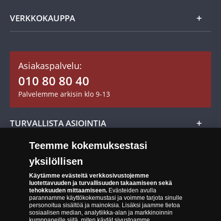
Usein kysytyt kysymykset
Aarretori
Asiakaspalvelu
VERKKOKAUPPA
Keräilytarvikkeet
Asiakastili / Omat sivut
Mitalit
Asiakaspalvelu:
Toimitusehdot
010 80 80 40
Maksutavat
Palvelemme arkisin klo 9-13
Cookie Settings
Evästeet:
Evästeet Suomen Monetan verkkokaupassa
TURVALLISTA ASIOINTIA
Tuotteiden toimittaminen
Teemme kokemuksestasi
Turvallinen kumppani
Palautusoikeus
yksilöllisen
Aitous- ja laatutakuu
Tee peruutusilmoitus
14 päivän palautusoikeus
Käytämme evästeitä verkkosivustojemme
luotettavuuden ja turvallisuuden takaamiseen sekä
Saavutettavuusseloste
tehokkuuden mittaamiseen.
Evästeiden avulla
parannamme käyttökokemustasi ja voimme tarjota sinulle
personoitua sisältöä ja mainoksia. Lisäksi jaamme tietoa
sosiaalisen median, analytiikka-alan ja markkinoinnin
kumppaneille siitä, miten käytät sivustoamme.