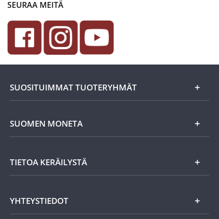
SEURAA MEITÄ
SUOSITUIMMAT TUOTERYHMÄT
Uutuudet
SUOMEN MONETA
Lahjaideat
Yritystiedot
TIETOA KERÄILYSTÄ
Eurokolikot
Asiakasedut
Suomalaiset rahat
Asiakkaan tietosuoja
Miksi keräillä rahoja?
YHTEYSTIEDOT
Töihin Suomen Monetaan?
Vanhat rahat
Keräily harrastuksena