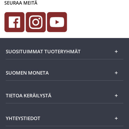
SEURAA MEITÄ
SUOSITUIMMAT TUOTERYHMÄT
Uutuudet
SUOMEN MONETA
Lahjaideat
Yritystiedot
TIETOA KERÄILYSTÄ
Eurokolikot
Asiakasedut
Suomalaiset rahat
Asiakkaan tietosuoja
Miksi keräillä rahoja?
YHTEYSTIEDOT
Töihin Suomen Monetaan?
Vanhat rahat
Keräily harrastuksena