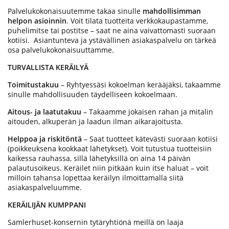
Palvelukokonaisuutemme takaa sinulle
mahdollisimman
helpon asioinnin
. Voit tilata tuotteita verkkokaupastamme,
puhelimitse tai postitse – saat ne aina vaivattomasti suoraan
kotiisi. Asiantunteva ja ystävällinen asiakaspalvelu on tärkeä
osa palvelukokonaisuuttamme.
TURVALLISTA KERÄILYÄ
Toimitustakuu
– Ryhtyessäsi kokoelman kerääjäksi, takaamme
sinulle mahdollisuuden täydelliseen kokoelmaan.
Aitous- ja laatutakuu
– Takaamme jokaisen rahan ja mitalin
aitouden, alkuperän ja laadun ilman aikarajoitusta.
Helppoa ja riskitöntä
– Saat tuotteet kätevästi suoraan kotiisi
(poikkeuksena kookkaat lähetykset). Voit tutustua tuotteisiin
kaikessa rauhassa, sillä lähetyksillä on aina 14 päivän
palautusoikeus. Keräilet niin pitkään kuin itse haluat – voit
milloin tahansa lopettaa keräilyn ilmoittamalla siitä
asiakaspalveluumme.
KERÄILIJÄN KUMPPANI
Samlerhuset-konsernin tytäryhtiönä meillä on laaja