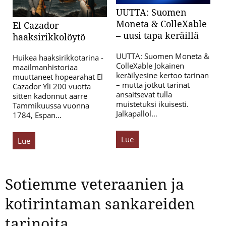
UUTTA: Suomen
Moneta & ColleXable
El Cazador
– uusi tapa keräillä
haaksirikkolöytö
UUTTA: Suomen Moneta &
Huikea haaksirikkotarina -
ColleXable Jokainen
maailmanhistoriaa
keräilyesine kertoo tarinan
muuttaneet hopearahat El
– mutta jotkut tarinat
Cazador Yli 200 vuotta
ansaitsevat tulla
sitten kadonnut aarre
muistetuksi ikuisesti.
Tammikuussa vuonna
Jalkapallol…
1784, Espan…
Lue
Lue
Sotiemme veteraanien ja
kotirintaman sankareiden
tarinoita