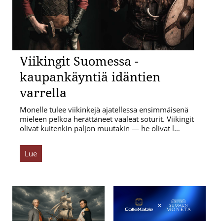
Viikingit Suomessa -
kaupankäyntiä idäntien
varrella
Monelle tulee viikinkejä ajatellessa ensimmäisenä
mieleen pelkoa herättäneet vaaleat soturit. Viikingit
olivat kuitenkin paljon muutakin — he olivat l…
Lue