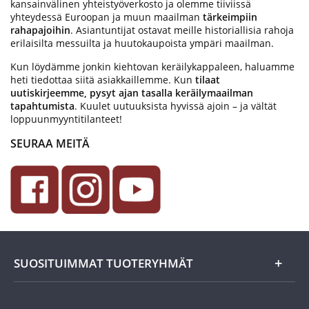
kansainvälinen yhteistyöverkosto ja olemme tiiviissä
yhteydessä Euroopan ja muun maailman
tärkeimpiin
rahapajoihin
. Asiantuntijat ostavat meille historiallisia rahoja
erilaisilta messuilta ja huutokaupoista ympäri maailman.
Kun löydämme jonkin kiehtovan keräilykappaleen, haluamme
heti tiedottaa siitä asiakkaillemme. Kun
tilaat
uutiskirjeemme, pysyt ajan tasalla keräilymaailman
tapahtumista
. Kuulet uutuuksista hyvissä ajoin – ja vältät
loppuunmyyntitilanteet!
SEURAA MEITÄ
SUOSITUIMMAT TUOTERYHMÄT