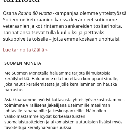
Osana
Rauha 80 vuotta
-kampanjaa olemme yhteistyössä
Sotiemme Veteraanien kanssa keränneet sotiemme
veteraanien ja kotirintaman sankareiden tositarinoita.
Tarinat ansaitsevat tulla kuulluiksi ja jaettaviksi
sukupolvelta toiselle – jotta emme koskaan unohtaisi.
Lue tarinoita täällä »
SUOMEN MONETA
Me Suomen Monetalla haluamme tarjota ikimuistoisia
keräilyhetkiä. Haluamme olla luotettava kumppani sinulle,
joka nautit keräilemisestä ja jolle keräileminen on hauska
harrastus.
Asiakkaanamme hyödyt kattavasta yhteistyöverkostostamme -
toimimme virallisena jakelijana
useimmille maailman
johtaville rahapajoille ja keskuspankeille. Näin ollen
valikoimastamme löydät korkealaatuisten
suomalaistuotteiden ja ulkomaisten uutuuksien lisäksi myös
tavoiteltuja keräilyharvinaisuuksia.