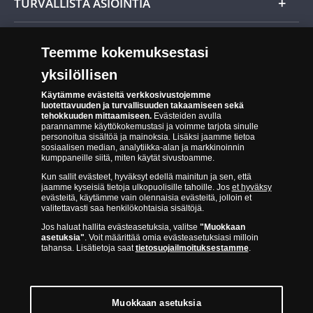
TURVALLISTA ASIOINTIA
Tuotteiden toimittaminen
Turvallinen kumppani
Palautusoikeus
Teemme kokemuksestasi
Aitous- ja laatutakuu
Tee peruutusilmoitus
yksilöllisen
14 päivän palautusoikeus
Saavutettavuusseloste
Käytämme evästeitä verkkosivustojemme
luotettavuuden ja turvallisuuden takaamiseen sekä
tehokkuuden mittaamiseen.
Evästeiden avulla
parannamme käyttökokemustasi ja voimme tarjota sinulle
personoitua sisältöä ja mainoksia. Lisäksi jaamme tietoa
sosiaalisen median, analytiikka-alan ja markkinoinnin
kumppaneille siitä, miten käytät sivustoamme.
Kun sallit evästeet, hyväksyt edellä mainitun ja sen, että
jaamme kyseisiä tietoja ulkopuolisille tahoille. Jos
et hyväksy
Suomen Moneta toimii virallisena jakelijana useimmille maailman
evästeitä, käytämme vain olennaisia evästeitä, jolloin et
johtaville rahapajoille ja keskuspankeille, kuten Norjan rahapaja,
valitettavasti saa henkilökohtaisia sisältöjä.
Britannian kuninkaallinen rahapaja, Ranskan rahapaja, Kanadan
Jos haluat hallita evästeasetuksia, valitse
"Muokkaan
asetuksia"
. Voit määrittää omia evästeasetuksiasi milloin
kuninkaallinen rahapaja, Australian kuninkaallinen rahapaja, Etelä-
tahansa. Lisätietoja saat
tietosuojailmoituksestamme
.
Afrikan kuninkaallinen rahapaja, Itävallan rahapaja, Alankomaiden
kuninkaallinen rahapaja, Espanjan kuninkaallinen rahapaja ja monet
muut.
Muokkaan asetuksia