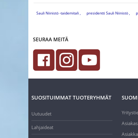
Sauli Niinistö -taidemitali
presidentti Sauli Niinistö
p
SEURAA MEITÄ
SUOSITUIMMAT TUOTERYHMÄT
SUOM
Yritysti
Uutuudet
Asiakas
Lahjaideat
Asiakka