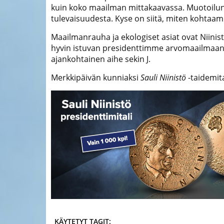
kuin koko maailman mittakaavassa. Muotoilun
tulevaisuudesta. Kyse on siitä, miten kohtaa
Maailmanrauha ja ekologiset asiat ovat Niinist
hyvin istuvan presidenttimme arvomaailmaan. 
ajankohtainen aihe sekin
J
.
Merkkipäivän kunniaksi
Sauli Niinistö
-taidemita
KÄYTETYT TAGIT: