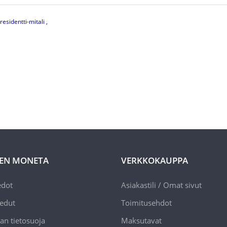
residentti-mitali
EN MONETA
VERKKOKAUPPA
edot
Asiakastili / Omat sivut
edut
Toimitusehdot
an tietosuoja
Maksutavat