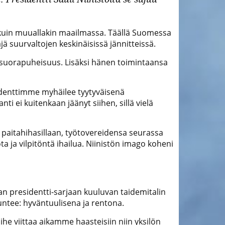
a kuin muuallakin maailmassa. Täällä Suomessa
jä suurvaltojen keskinäisissä jännitteissä.
n suorapuheisuus. Lisäksi hänen toimintaansa
sidenttimme myhäilee tyytyväisenä
i ei kuitenkaan jäänyt siihen, sillä vielä
– paitahihasillaan, työtovereidensa seurassa
a ja vilpitöntä ihailua. Niinistön imago koheni
an presidentti-sarjaan kuuluvan taidemitalin
untee: hyväntuulisena ja rentona.
ihe viittaa aikamme haasteisiin niin yksilön