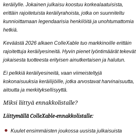
keräilylle. Jokainen julkaisu koostuu korkealaatuisista,
erittäin rajoitetuista keräilyrahoista, jotka on suunniteltu
kunnioittamaan legendaarisia henkilöitä ja unohtumattomia
hetkiä.
Keväästä 2026 alkaen ColleXable tuo markkinoille erittäin
rajoitettuja keräilyesineitä. Hyvin pienet lyöntimäärät tekevät
jokaisesta tuotteesta erityisen ainutkertaisen ja halutun.
Ei pelkkiä keräilyesineitä, vaan viimeisteltyjä
kokonaisuuksia keräilijöille, jotka arvostavat harvinaisuutta,
aitoutta ja merkityksellisyyttä.
Miksi liittyä ennakkolistalle?
Liittymällä ColleXable-ennakkolistalle
:
Kuulet ensimmäisten joukossa uusista julkaisuista