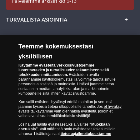
Palvelemme arkisin klo 9-13
Evästeet:
Cookie Settings
Evästeet Suomen Monetan verkkokaupassa
TURVALLISTA ASIOINTIA
Tuotteiden toimittaminen
Turvallinen kumppani
Palautusoikeus
Aitous- ja laatutakuu
Teemme kokemuksestasi
Tee peruutusilmoitus
14 päivän palautusoikeus
yksilöllisen
Saavutettavuusseloste
Käytämme evästeitä verkkosivustojemme
luotettavuuden ja turvallisuuden takaamiseen sekä
tehokkuuden mittaamiseen.
Evästeiden avulla
parannamme käyttökokemustasi ja voimme tarjota sinulle
personoitua sisältöä ja mainoksia. Lisäksi jaamme tietoa
sosiaalisen median, analytiikka-alan ja markkinoinnin
kumppaneille siitä, miten käytät sivustoamme.
Kun sallit evästeet, hyväksyt edellä mainitun ja sen, että
Suomen Moneta toimii virallisena jakelijana useimmille maailman
jaamme kyseisiä tietoja ulkopuolisille tahoille. Jos
et hyväksy
johtaville rahapajoille ja keskuspankeille, kuten Norjan rahapaja,
evästeitä, käytämme vain olennaisia evästeitä, jolloin et
valitettavasti saa henkilökohtaisia sisältöjä.
Britannian kuninkaallinen rahapaja, Ranskan rahapaja, Kanadan
Jos haluat hallita evästeasetuksia, valitse
"Muokkaan
kuninkaallinen rahapaja, Australian kuninkaallinen rahapaja, Etelä-
asetuksia"
. Voit määrittää omia evästeasetuksiasi milloin
Afrikan kuninkaallinen rahapaja, Itävallan rahapaja, Alankomaiden
tahansa. Lisätietoja saat
tietosuojailmoituksestamme
.
kuninkaallinen rahapaja, Espanjan kuninkaallinen rahapaja ja monet