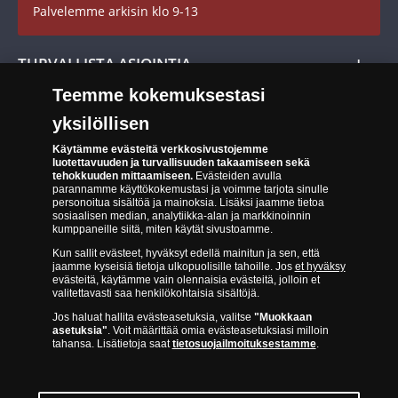
Palvelemme arkisin klo 9-13
Cookie Settings
Evästeet:
Evästeet Suomen Monetan verkkokaupassa
TURVALLISTA ASIOINTIA
Tuotteiden toimittaminen
Teemme kokemuksestasi
Turvallinen kumppani
Palautusoikeus
yksilöllisen
Aitous- ja laatutakuu
Tee peruutusilmoitus
14 päivän palautusoikeus
Käytämme evästeitä verkkosivustojemme
luotettavuuden ja turvallisuuden takaamiseen sekä
tehokkuuden mittaamiseen.
Evästeiden avulla
Saavutettavuusseloste
parannamme käyttökokemustasi ja voimme tarjota sinulle
personoitua sisältöä ja mainoksia. Lisäksi jaamme tietoa
sosiaalisen median, analytiikka-alan ja markkinoinnin
kumppaneille siitä, miten käytät sivustoamme.
Kun sallit evästeet, hyväksyt edellä mainitun ja sen, että
jaamme kyseisiä tietoja ulkopuolisille tahoille. Jos
et hyväksy
evästeitä, käytämme vain olennaisia evästeitä, jolloin et
valitettavasti saa henkilökohtaisia sisältöjä.
Suomen Moneta toimii virallisena jakelijana useimmille maailman
Jos haluat hallita evästeasetuksia, valitse
"Muokkaan
johtaville rahapajoille ja keskuspankeille, kuten Norjan rahapaja,
asetuksia"
. Voit määrittää omia evästeasetuksiasi milloin
Britannian kuninkaallinen rahapaja, Ranskan rahapaja, Kanadan
tahansa. Lisätietoja saat
tietosuojailmoituksestamme
.
kuninkaallinen rahapaja, Australian kuninkaallinen rahapaja, Etelä-
Afrikan kuninkaallinen rahapaja, Itävallan rahapaja, Alankomaiden
kuninkaallinen rahapaja, Espanjan kuninkaallinen rahapaja ja monet