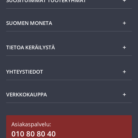
SUOSITUIMMAT TUOTERYHMÄT
Uutuudet
SUOMEN MONETA
Lahjaideat
Yritystiedot
TIETOA KERÄILYSTÄ
Eurokolikot
Asiakasedut
Suomalaiset rahat
Asiakkaan tietosuoja
Miksi keräillä rahoja?
YHTEYSTIEDOT
Töihin Suomen Monetaan?
Vanhat rahat
Keräily harrastuksena
Usein kysytyt kysymykset
Aarretori
Asiakaspalvelu
VERKKOKAUPPA
Keräilytarvikkeet
Asiakastili / Omat sivut
Mitalit
Asiakaspalvelu:
Toimitusehdot
010 80 80 40
Maksutavat