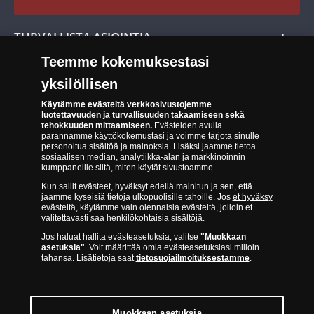
Cookie Settings
Evästeet:
Evästeet Suomen Monetan verkkokaupassa
TURVALLISTA ASIOINTIA
Tuotteiden toimittaminen
Teemme kokemuksestasi
Turvallinen kumppani
Palautusoikeus
yksilöllisen
Aitous- ja laatutakuu
Tee peruutusilmoitus
14 päivän palautusoikeus
Käytämme evästeitä verkkosivustojemme
luotettavuuden ja turvallisuuden takaamiseen sekä
tehokkuuden mittaamiseen.
Evästeiden avulla
Saavutettavuusseloste
parannamme käyttökokemustasi ja voimme tarjota sinulle
personoitua sisältöä ja mainoksia. Lisäksi jaamme tietoa
sosiaalisen median, analytiikka-alan ja markkinoinnin
kumppaneille siitä, miten käytät sivustoamme.
Kun sallit evästeet, hyväksyt edellä mainitun ja sen, että
jaamme kyseisiä tietoja ulkopuolisille tahoille. Jos
et hyväksy
evästeitä, käytämme vain olennaisia evästeitä, jolloin et
valitettavasti saa henkilökohtaisia sisältöjä.
Suomen Moneta toimii virallisena jakelijana useimmille maailman
Jos haluat hallita evästeasetuksia, valitse
"Muokkaan
johtaville rahapajoille ja keskuspankeille, kuten Norjan rahapaja,
asetuksia"
. Voit määrittää omia evästeasetuksiasi milloin
Britannian kuninkaallinen rahapaja, Ranskan rahapaja, Kanadan
tahansa. Lisätietoja saat
tietosuojailmoituksestamme
.
kuninkaallinen rahapaja, Australian kuninkaallinen rahapaja, Etelä-
Afrikan kuninkaallinen rahapaja, Itävallan rahapaja, Alankomaiden
kuninkaallinen rahapaja, Espanjan kuninkaallinen rahapaja ja monet
muut.
Muokkaan asetuksia