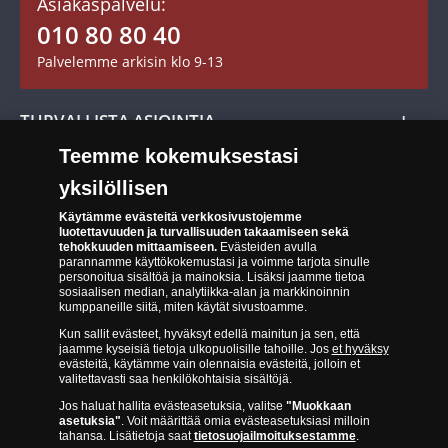
Asiakaspalvelu:
Toimitusehdot
010 80 80 40
Maksutavat
Palvelemme arkisin klo 9-13
Cookie Settings
Evästeet:
Evästeet Suomen Monetan verkkokaupassa
TURVALLISTA ASIOINTIA
Tuotteiden toimittaminen
Teemme kokemuksestasi
Turvallinen kumppani
Palautusoikeus
yksilöllisen
Aitous- ja laatutakuu
Tee peruutusilmoitus
14 päivän palautusoikeus
Käytämme evästeitä verkkosivustojemme
luotettavuuden ja turvallisuuden takaamiseen sekä
tehokkuuden mittaamiseen.
Evästeiden avulla
Saavutettavuusseloste
parannamme käyttökokemustasi ja voimme tarjota sinulle
personoitua sisältöä ja mainoksia. Lisäksi jaamme tietoa
sosiaalisen median, analytiikka-alan ja markkinoinnin
kumppaneille siitä, miten käytät sivustoamme.
Kun sallit evästeet, hyväksyt edellä mainitun ja sen, että
jaamme kyseisiä tietoja ulkopuolisille tahoille. Jos
et hyväksy
evästeitä, käytämme vain olennaisia evästeitä, jolloin et
valitettavasti saa henkilökohtaisia sisältöjä.
Suomen Moneta toimii virallisena jakelijana useimmille maailman
Jos haluat hallita evästeasetuksia, valitse
"Muokkaan
johtaville rahapajoille ja keskuspankeille, kuten Norjan rahapaja,
asetuksia"
. Voit määrittää omia evästeasetuksiasi milloin
Britannian kuninkaallinen rahapaja, Ranskan rahapaja, Kanadan
tahansa. Lisätietoja saat
tietosuojailmoituksestamme
.
kuninkaallinen rahapaja, Australian kuninkaallinen rahapaja, Etelä-