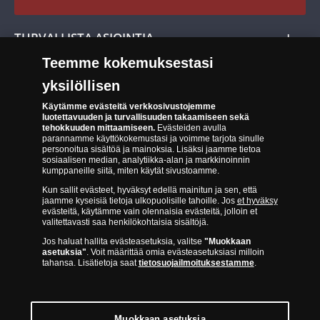
Cookie Settings
Evästeet:
Evästeet Suomen Monetan verkkokaupassa
TURVALLISTA ASIOINTIA
Tuotteiden toimittaminen
Teemme kokemuksestasi
Turvallinen kumppani
Palautusoikeus
yksilöllisen
Aitous- ja laatutakuu
Tee peruutusilmoitus
14 päivän palautusoikeus
Käytämme evästeitä verkkosivustojemme
luotettavuuden ja turvallisuuden takaamiseen sekä
tehokkuuden mittaamiseen.
Evästeiden avulla
Saavutettavuusseloste
parannamme käyttökokemustasi ja voimme tarjota sinulle
personoitua sisältöä ja mainoksia. Lisäksi jaamme tietoa
sosiaalisen median, analytiikka-alan ja markkinoinnin
kumppaneille siitä, miten käytät sivustoamme.
Kun sallit evästeet, hyväksyt edellä mainitun ja sen, että
jaamme kyseisiä tietoja ulkopuolisille tahoille. Jos
et hyväksy
evästeitä, käytämme vain olennaisia evästeitä, jolloin et
valitettavasti saa henkilökohtaisia sisältöjä.
Suomen Moneta toimii virallisena jakelijana useimmille maailman
Jos haluat hallita evästeasetuksia, valitse
"Muokkaan
johtaville rahapajoille ja keskuspankeille, kuten Norjan rahapaja,
asetuksia"
. Voit määrittää omia evästeasetuksiasi milloin
Britannian kuninkaallinen rahapaja, Ranskan rahapaja, Kanadan
tahansa. Lisätietoja saat
tietosuojailmoituksestamme
.
kuninkaallinen rahapaja, Australian kuninkaallinen rahapaja, Etelä-
Afrikan kuninkaallinen rahapaja, Itävallan rahapaja, Alankomaiden
kuninkaallinen rahapaja, Espanjan kuninkaallinen rahapaja ja monet
muut.
Muokkaan asetuksia