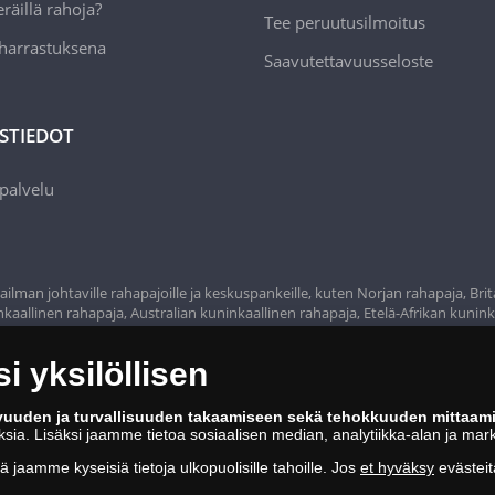
räillä rahoja?
Tee peruutusilmoitus
 harrastuksena
Saavutettavuusseloste
STIEDOT
palvelu
ilman johtaville rahapajoille ja keskuspankeille, kuten Norjan rahapaja, Bri
aallinen rahapaja, Australian kuninkaallinen rahapaja, Etelä-Afrikan kunink
n rahapaja, Espanjan kuninkaallinen rahapaja ja monet muut.
 yksilöllisen
vuuden ja turvallisuuden takaamiseen sekä tehokkuuden mittaam
oksia. Lisäksi jaamme tietoa sosiaalisen median, analytiikka-alan ja mar
tä jaamme kyseisiä tietoja ulkopuolisille tahoille. Jos
et hyväksy
evästeit