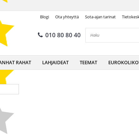
Blogi
Ota yhteyttä
Sota-ajan tarinat
Tietokes
010 80 80 40
ANHAT RAHAT
LAHJAIDEAT
TEEMAT
EUROKOLIKO