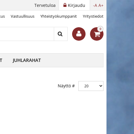
Tervetuloa
Kirjaudu
-A
A+
kus
Vastuullisuus
Yhteistyökumppanit
Yritystiedot
0
T
JUHLARAHAT
Näyttö #