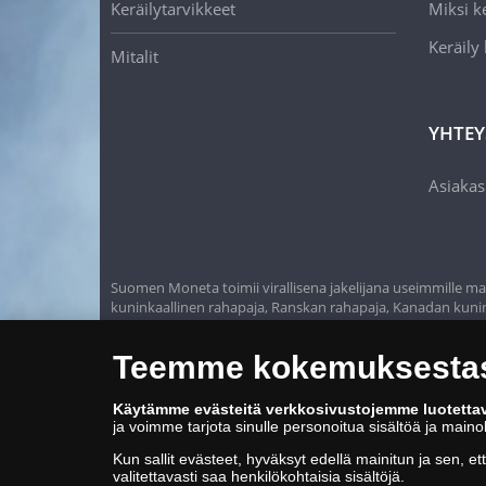
Keräilytarvikkeet
Miksi ke
Keräily
Mitalit
YHTEY
Asiakas
Suomen Moneta toimii virallisena jakelijana useimmille maa
kuninkaallinen rahapaja, Ranskan rahapaja, Kanadan kunink
rahapaja, Itävallan rahapaja, Alankomaiden kuninkaalline
Teemme kokemuksestasi
Käytämme evästeitä verkkosivustojemme luotetta
ja voimme tarjota sinulle personoitua sisältöä ja main
Kun sallit evästeet, hyväksyt edellä mainitun ja sen, et
valitettavasti saa henkilökohtaisia sisältöjä.