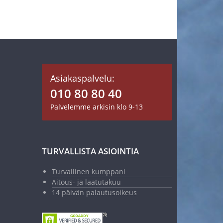
Asiakaspalvelu:
010 80 80 40
Palvelemme arkisin klo 9-13
TURVALLISTA ASIOINTIA
Turvallinen kumppani
Aitous- ja laatutakuu
14 päivän palautusoikeus