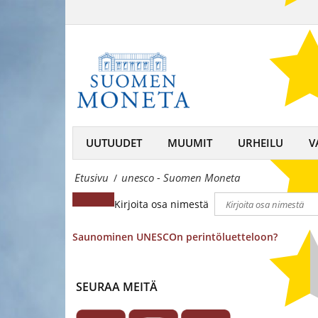
unesco
keräilijän
-
kumppani,
Suomen
rahojen
MonetaSuomen
ja
Moneta
mitaleiden
–
UUTUUDET
MUUMIT
URHEILU
V
asiantuntija
keräilijän
Etusivu
unesco - Suomen Moneta
/
kumppani,
Kirjoita osa nimestä
rahojen
ja
Saunominen UNESCOn perintöluetteloon?
mitaleiden
asiantuntija
SEURAA MEITÄ