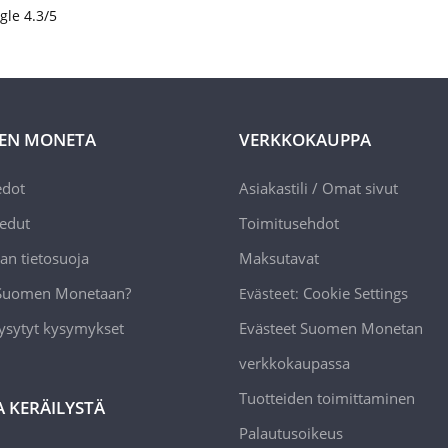
gle 4.3/5
EN MONETA
VERKKOKAUPPA
edot
Asiakastili / Omat sivut
edut
Toimitusehdot
an tietosuoja
Maksutavat
 Suomen Monetaan?
Cookie Settings
Evästeet:
ysytyt kysymykset
Evästeet Suomen Monetan
verkkokaupassa
Tuotteiden toimittaminen
A KERÄILYSTÄ
Palautusoikeus