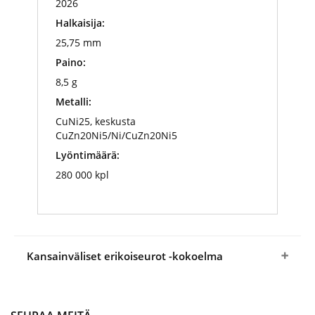
2026
Halkaisija:
25,75 mm
Paino:
8,5 g
Metalli:
CuNi25, keskusta
CuZn20Ni5/Ni/CuZn20Ni5
Lyöntimäärä:
280 000 kpl
Kansainväliset erikoiseurot -kokoelma
Varmista paikkasi erikoiseurojen
mielenkiintoisessa maailmassa