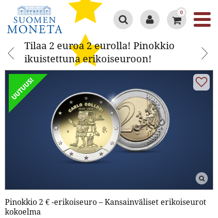
0
Tilaa 2 euroa 2 eurolla! Pinokkio
Tilaa 2 euroa 2 eurolla! Pinokkio
ikuistettuna erikoiseuroon!
ikuistettuna erikoiseuroon!
Google 4.3/5
Pinokkio 2 € -erikoiseuro – Kansainväliset erikoiseurot
kokoelma