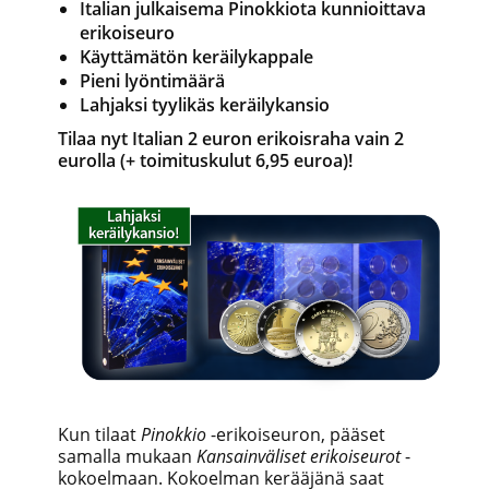
Italian julkaisema Pinokkiota kunnioittava
erikoiseuro
Käyttämätön keräilykappale
Pieni lyöntimäärä
Lahjaksi tyylikäs keräilykansio
Tilaa nyt Italian 2 euron erikoisraha vain 2
eurolla (+ toimituskulut 6,95 euroa)!
Kun tilaat
Pinokkio
-erikoiseuron, pääset
samalla mukaan
Kansainväliset erikoiseurot
-
kokoelmaan. Kokoelman kerääjänä saat