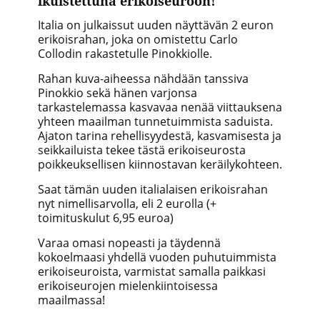
ikuistettuna erikoiseuroon!
Italia on julkaissut uuden näyttävän 2 euron
erikoisrahan, joka on omistettu Carlo
Collodin rakastetulle Pinokkiolle.
Rahan kuva-aiheessa nähdään tanssiva
Pinokkio sekä hänen varjonsa
tarkastelemassa kasvavaa nenää viittauksena
yhteen maailman tunnetuimmista saduista.
Ajaton tarina rehellisyydestä, kasvamisesta ja
seikkailuista tekee tästä erikoiseurosta
poikkeuksellisen kiinnostavan keräilykohteen.
Saat tämän uuden italialaisen erikoisrahan
nyt nimellisarvolla, eli 2 eurolla (+
toimituskulut 6,95 euroa)
Varaa omasi nopeasti ja täydennä
kokoelmaasi yhdellä vuoden puhutuimmista
erikoiseuroista, varmistat samalla paikkasi
erikoiseurojen mielenkiintoisessa
maailmassa!