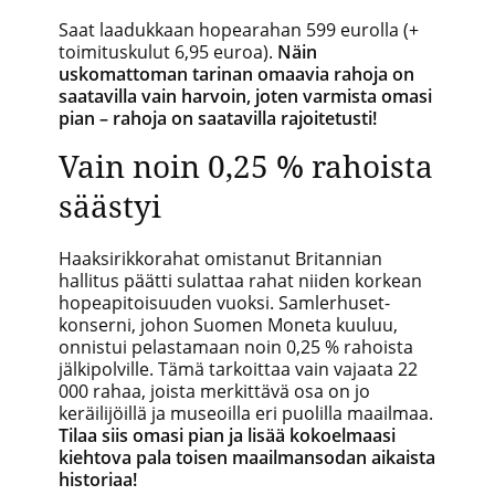
Saat laadukkaan hopearahan 599 eurolla (+
toimituskulut 6,95 euroa).
Näin
uskomattoman tarinan omaavia rahoja on
saatavilla vain harvoin, joten varmista omasi
pian – rahoja on saatavilla rajoitetusti!
Vain noin 0,25 % rahoista
säästyi
Haaksirikkorahat
omistanut Britannian
hallitus päätti sulattaa rahat niiden korkean
hopeapitoisuuden vuoksi. Samlerhuset-
konserni, johon Suomen Moneta kuuluu,
onnistui pelastamaan noin 0,25 % rahoista
jälkipolville. Tämä tarkoittaa vain vajaata 22
000 rahaa, joista merkittävä osa on jo
keräilijöillä ja museoilla eri puolilla maailmaa.
Tilaa siis omasi pian ja lisää kokoelmaasi
kiehtova pala toisen maailmansodan aikaista
historiaa!