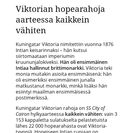
Viktorian hopearahoja
aarteessa kaikkein
vähiten
Kuningatar Viktoria nimitettiin vuonna 1876
Intian keisarinnaksi – hän kutsui
siirtomaataan imperiumin
kruununjalokiveksi.
Hän oli ensimmäinen
Intiaa hallinnut brittimonarkki.
Viktoria teki
monia muitakin asioita ensimmäisenä: hän
oli esimerkiksi ensimmäinen junalla
matkustanut monarkki, minkä lisäksi hän
esiintyi maailman ensimmäisessä
postimerkissä.
Kuningatar Viktorian rahoja on
SS City of
Cairon
hylkyaarteessa
kaikkein vähiten
: vain 3
153 kappaletta sulatukselta pelastetuista
lähes 22 000 hopearahasta ovat Viktoria-
tyyppiä. Hopeiseen Intian rupiaan on