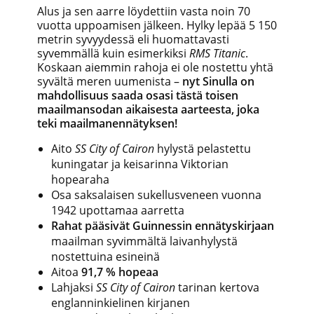
Alus ja sen aarre löydettiin vasta noin 70
vuotta uppoamisen jälkeen. Hylky lepää 5 150
metrin syvyydessä eli huomattavasti
syvemmällä kuin esimerkiksi
RMS Titanic
.
Koskaan aiemmin rahoja ei ole nostettu yhtä
syvältä meren uumenista –
nyt Sinulla on
mahdollisuus saada osasi tästä toisen
maailmansodan aikaisesta aarteesta, joka
teki maailmanennätyksen!
Aito
SS City of Cairon
hylystä pelastettu
kuningatar ja keisarinna Viktorian
hopearaha
Osa saksalaisen sukellusveneen vuonna
1942 upottamaa aarretta
Rahat pääsivät Guinnessin ennätyskirjaan
maailman syvimmältä laivanhylystä
nostettuina esineinä
Aitoa
91,7 % hopeaa
Lahjaksi
SS City of Cairon
tarinan kertova
englanninkielinen kirjanen