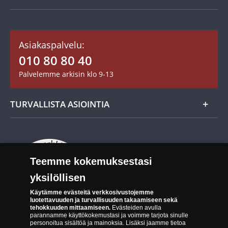
Keräilytarvikkeet
Asiakastili / Omat sivut
Mitalit
Asiakaspalvelu:
Toimitusehdot
010 80 80 40
Maksutavat
Palvelemme arkisin klo 9-13
Cookie Settings
Evästeet:
Evästeet Suomen Monetan verkkokaupassa
TURVALLISTA ASIOINTIA
Tuotteiden toimittaminen
Turvallinen kumppani
Palautusoikeus
Aitous- ja laatutakuu
Tee peruutusilmoitus
14 päivän palautusoikeus
Teemme kokemuksestasi
Saavutettavuusseloste
yksilöllisen
Käytämme evästeitä verkkosivustojemme
luotettavuuden ja turvallisuuden takaamiseen sekä
tehokkuuden mittaamiseen.
Evästeiden avulla
parannamme käyttökokemustasi ja voimme tarjota sinulle
personoitua sisältöä ja mainoksia. Lisäksi jaamme tietoa