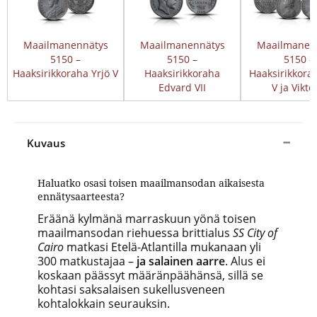
Maailmanennätys
Maailmanennätys
Maailmanen
5150 –
5150 –
5150 –
Haaksirikkoraha Yrjö V
Haaksirikkoraha
Haaksirikkorah
Edvard VII
V ja Vikto
Kuvaus
Haluatko osasi toisen maailmansodan aikaisesta
ennätysaarteesta?
Eräänä kylmänä marraskuun yönä toisen
maailmansodan riehuessa brittialus
SS City of
Cairo
matkasi Etelä-Atlantilla mukanaan yli
300 matkustajaa –
ja salainen aarre
. Alus ei
koskaan päässyt määränpäähänsä, sillä se
kohtasi saksalaisen sukellusveneen
kohtalokkain seurauksin.