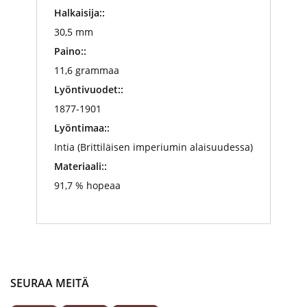
Halkaisija::
30,5 mm
Paino::
11,6 grammaa
Lyöntivuodet::
1877-1901
Lyöntimaa::
Intia (Brittiläisen imperiumin alaisuudessa)
Materiaali::
91,7 % hopeaa
SEURAA MEITÄ