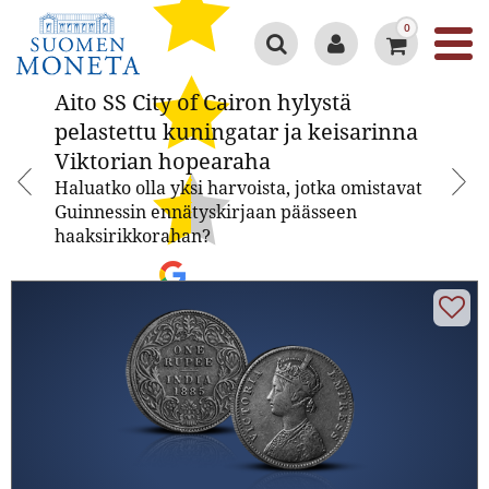
0
Aito SS City of Cairon hylystä
Aito SS City of Cairon hylystä
pelastettu kuningatar ja
pelastettu kuningatar ja keisarinna
keisarinna Viktorian hopearaha
Viktorian hopearaha
Haluatko olla yksi harvoista, jotka omistavat
Guinnessin ennätyskirjaan päässeen
haaksirikkorahan?
Google 4.3/5