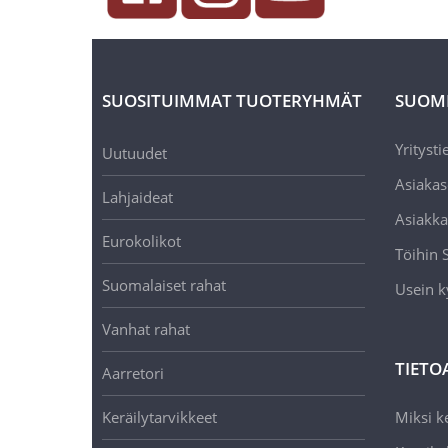
SUOSITUIMMAT TUOTERYHMÄT
SUOM
Yritysti
Uutuudet
Asiakas
Lahjaideat
Asiakka
Eurokolikot
Töihin
Suomalaiset rahat
Usein k
Vanhat rahat
TIETO
Aarretori
Keräilytarvikkeet
Miksi ke