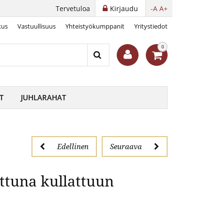
Tervetuloa
Kirjaudu
-A
A+
kus
Vastuullisuus
Yhteistyökumppanit
Yritystiedot
tuna kullattuun mitaliin
0
T
JUHLARAHAT
Edellinen
Seuraava
ttuna kullattuun