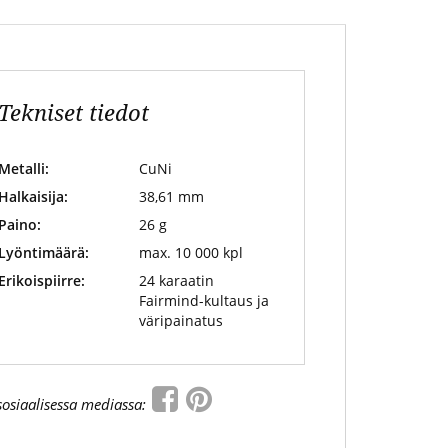
Tekniset tiedot
Metalli:
CuNi
Halkaisija:
38,61 mm
Paino:
26 g
Lyöntimäärä:
max. 10 000 kpl
Erikoispiirre:
24 karaatin
Fairmind-kultaus ja
väripainatus
sosiaalisessa mediassa: