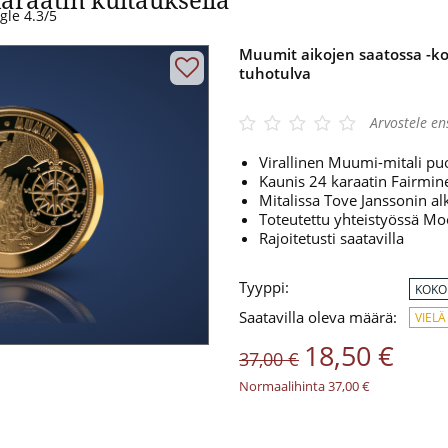
gle 4.3/5
Muumit aikojen saatossa -ko
tuhotulva
Arvostele e
Virallinen Muumi-mitali pu
Kaunis 24 karaatin Fairmin
Mitalissa Tove Janssonin al
Toteutettu yhteistyössä M
Rajoitetusti saatavilla
Tyyppi:
KOKO
Saatavilla oleva määrä:
VIELÄ
18,50 €
37,00 €
Normaalihinta 37,00 €