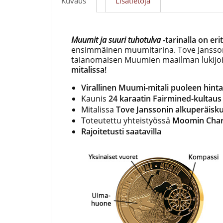
Kuvaus
Lisätietoja
Muumit ja suuri tuhotulva
-tarinalla on er
ensimmäinen muumitarina. Tove Jansson
taianomaisen Muumien maailman lukijoi
mitalissa!
Virallinen Muumi-mitali puoleen hint
Kaunis
24 karaatin Fairmined-kultaus
Mitalissa
Tove Janssonin alkuperäisku
Toteutettu yhteistyössä
Moomin Char
Rajoitetusti saatavilla