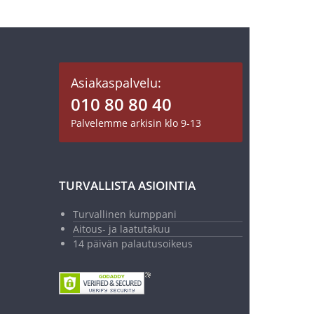
Asiakaspalvelu:
010 80 80 40
Palvelemme arkisin klo 9-13
TURVALLISTA ASIOINTIA
Turvallinen kumppani
Aitous- ja laatutakuu
14 päivän palautusoikeus
18,50 €
37,00 €
Normaalihinta 37,00 €
Lisää ostoskoriin