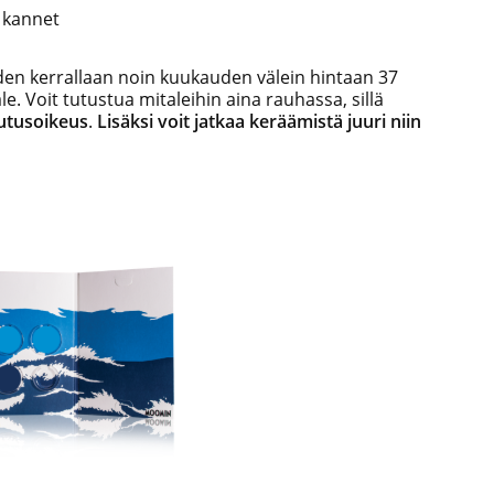
 kannet
den kerrallaan noin kuukauden välein hintaan 37
e. Voit tutustua mitaleihin aina rauhassa, sillä
autusoikeus
.
Lisäksi voit jatkaa keräämistä juuri niin