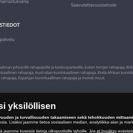
 harrastuksena
Saavutettavuusseloste
STIEDOT
palvelu
ilman johtaville rahapajoille ja keskuspankeille, kuten Norjan rahapaja, Bri
aallinen rahapaja, Australian kuninkaallinen rahapaja, Etelä-Afrikan kunink
n rahapaja, Espanjan kuninkaallinen rahapaja ja monet muut.
 yksilöllisen
vuuden ja turvallisuuden takaamiseen sekä tehokkuuden mittaam
oksia. Lisäksi jaamme tietoa sosiaalisen median, analytiikka-alan ja mar
tä jaamme kyseisiä tietoja ulkopuolisille tahoille. Jos
et hyväksy
evästeit