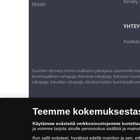
Keräily
Mitalit
YHTEY
Asiakas
Suomen Moneta toimii virallisena jakelijana useimmille maa
kuninkaallinen rahapaja, Ranskan rahapaja, Kanadan kunink
rahapaja, Itävallan rahapaja, Alankomaiden kuninkaalline
Teemme kokemuksestasi
Käytämme evästeitä verkkosivustojemme luotetta
ja voimme tarjota sinulle personoitua sisältöä ja main
Kun sallit evästeet, hyväksyt edellä mainitun ja sen, et