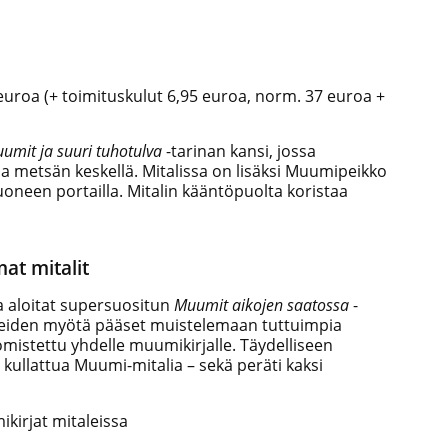
euroa (+ toimituskulut 6,95 euroa, norm. 37 euroa +
umit ja suuri tuhotulva
-tarinan kansi, jossa
metsän keskellä. Mitalissa on lisäksi Muumipeikko
neen portailla. Mitalin kääntöpuolta koristaa
at mitalit
na aloitat supersuositun
Muumit aikojen saatossa
-
leiden myötä pääset muistelemaan tuttuimpia
omistettu yhdelle muumikirjalle. Täydelliseen
kullattua Muumi-mitalia – sekä peräti kaksi
kirjat mitaleissa