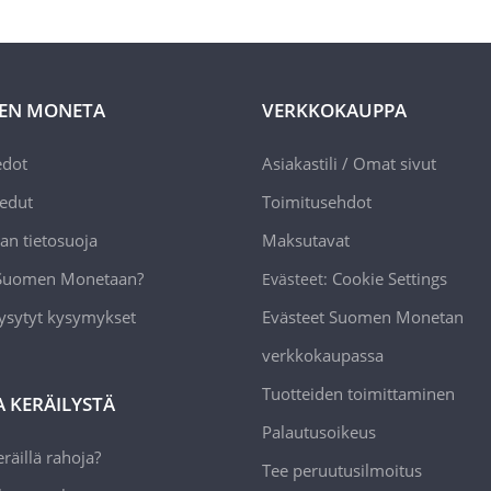
EN MONETA
VERKKOKAUPPA
edot
Asiakastili / Omat sivut
edut
Toimitusehdot
an tietosuoja
Maksutavat
 Suomen Monetaan?
Cookie Settings
Evästeet:
ysytyt kysymykset
Evästeet Suomen Monetan
verkkokaupassa
Tuotteiden toimittaminen
A KERÄILYSTÄ
Palautusoikeus
räillä rahoja?
Tee peruutusilmoitus