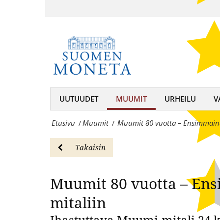
Muumit
ikuistettuna
80
Muumit 80 vuotta – Ensi
kullattuun
vuotta
mitaliin
–
-
Ensimmäinen
MuumitSuomen
muumitarina
UUTUUDET
MUUMIT
URHEILU
V
Moneta
ikuistettuna
–
Etusivu
Muumit
Muumit 80 vuotta – Ensimmäine
/
/
kullattuun
keräilijän
mitaliin
Takaisin
kumppani,
-
rahojen
Muumit 80 vuotta – Ens
MuumitSuomen
ja
Moneta
mitaliin
mitaleiden
–
Ihastuttava Muumi-mitali 24 k
asiantuntija