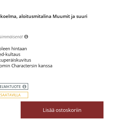
koelma, aloitusmitalina Muumit ja suuri
nsimmäisenä!
oleen hintaan
ed-kultaus
kuperäiskuvitus
oomin Charactersin kanssa
ELMATUOTE
 SAATAVILLA
Lisää ostoskoriin