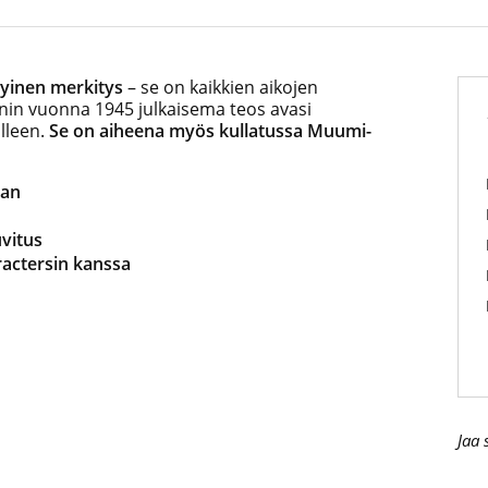
ityinen merkitys
– se on kaikkien aikojen
in vuonna 1945 julkaisema teos avasi
lleen.
Se on aiheena myös
kullatussa
Muumi-
aan
vitus
actersin kanssa
Jaa 