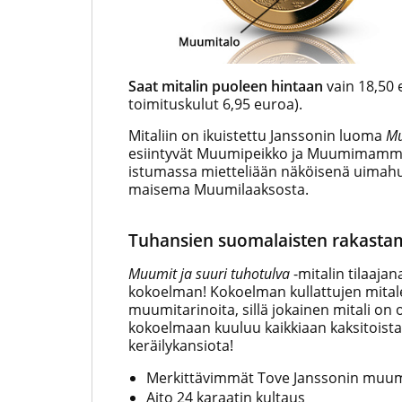
Saat mitalin puoleen hintaan
vain 18,50 
toimituskulut 6,95 euroa).
Mitaliin on ikuistettu Janssonin luoma
Mu
esiintyvät Muumipeikko ja Muumimamma 
istumassa mietteliään näköisenä uimahuo
maisema Muumilaaksosta.
Tuhansien suomalaisten rakastam
Muumit ja suuri tuhotulva
-mitalin tilaaja
kokoelman! Kokoelman kullattujen mita
muumitarinoita, sillä jokainen mitali on 
kokoelmaan kuuluu kaikkiaan kaksitoista 
keräilykansiota!
Merkittävimmät Tove Janssonin muumi
Aito 24 karaatin kultaus