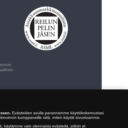
tannian
aallinen
iseen.
Evästeiden avulla parannamme käyttökokemustasi
kkinoinnin kumppaneille siitä, miten käytät sivustoamme.
ä, käytämme vain olennaisia evästeitä, jolloin et