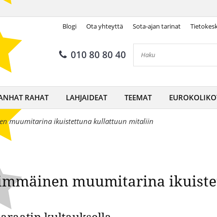
Blogi
Ota yhteyttä
Sota-ajan tarinat
Tietokes
mmäinen muumitarina ikuistet
010 80 80 40
ANHAT RAHAT
LAHJAIDEAT
TEEMAT
EUROKOLIKO
n muumitarina ikuistettuna kullattuun mitaliin
immäinen muumitarina ikuiste
araatin kultauksella