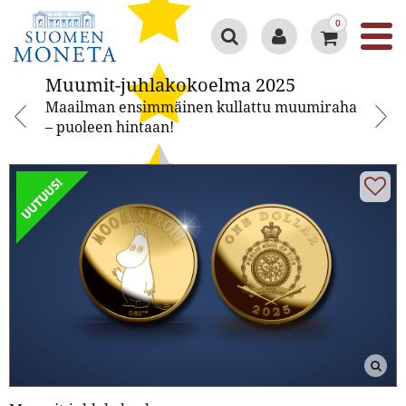
0
Muumit-juhlakokoelma 2025
Muumit-juhlakokoelma 2025
Maailman ensimmäinen kullattu muumiraha
– puoleen hintaan!
Google 4.3/5