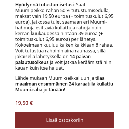
Hyödynnä tutustumisetusi
: Saat
Muumipeikko-rahan 50 % tutustumisedulla,
maksat vain 19,50 euroa (+ toimituskulut 6,95
euroa). Jatkossa tulet saamaan eri Muumi-
hahmoja esittäviä kullattuja rahoja noin
kerran kuukaudessa hintaan 39 euroa (+
toimituskulut 6,95 euroa) per lähetys.
Kokoelmaan kuuluu kaiken kaikkiaan 8 rahaa.
Voit tutustua rahoihin aina rauhassa, sillä
jokaisella lähetyksellä on
14 päivän
palautusoikeus
ja voit jatkaa keräämistä niin
kauan kuin itse haluat.
Lähde mukaan Muumi-seikkailuun ja
tilaa
maailman ensimmäinen 24 karaatilla kullattu
Muumi-raha jo tänään!
19,50 €
Lisää ostoskoriin