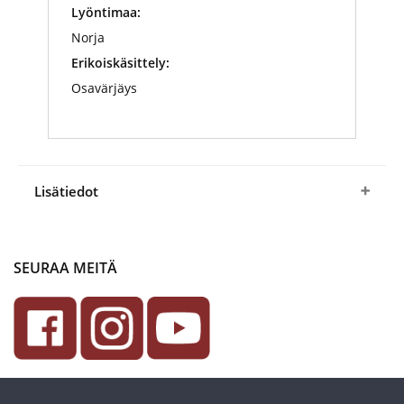
Lyöntimaa:
Norja
Erikoiskäsittely:
Osavärjäys
Lisätiedot
Täytä kansiosi ihanilla Muumi-rahoilla!
SEURAA MEITÄ
Tilaamalla Muumipeikko-rahan aloitat samalla
uuden ja odotetun Muumit-juhlarahakokoelman.
Kaikille kokoelman rahoille on oma
paikkansa
kauniisti kuvitetussa keräilykansiossa,
jonka saat kullatun Muumipeikko-rahan
mukana.
Viralliset Muumi-rahat – toteutettu