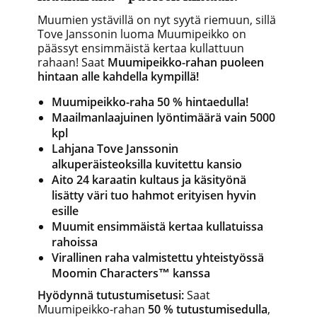
Muumien ystävillä on nyt syytä riemuun, sillä
Tove Janssonin luoma Muumipeikko on
päässyt ensimmäistä kertaa kullattuun
rahaan! Saat
Muumipeikko-rahan puoleen
hintaan alle kahdella kympillä!
Muumipeikko-raha 50 % hintaedulla!
Maailmanlaajuinen lyöntimäärä vain 5000
kpl
Lahjana Tove Janssonin
alkuperäisteoksilla kuvitettu kansio
Aito 24 karaatin kultaus ja käsityönä
lisätty väri tuo hahmot erityisen hyvin
esille
Muumit ensimmäistä kertaa kullatuissa
rahoissa
Virallinen raha valmistettu yhteistyössä
Moomin Characters™ kanssa
Hyödynnä tutustumisetusi:
Saat
Muumipeikko-rahan
50 % tutustumisedulla
,