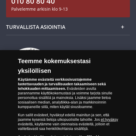
010 80 80 40
Maksutavat
palautusoikeus
ja voit jatkaa keräämistä niin
Palvelemme arkisin klo 9-13
kauan kuin itse haluat.
Cookie Settings
Evästeet:
Lähde mukaan Muumi-seikkailuun ja
tilaa
Evästeet Suomen Monetan verkkokaupassa
TURVALLISTA ASIOINTIA
maailman ensimmäinen 24 karaatilla kullattu
Muumi-raha jo tänään!
Tuotteiden toimittaminen
Turvallinen kumppani
Palautusoikeus
Aitous- ja laatutakuu
Tee peruutusilmoitus
14 päivän palautusoikeus
Teemme kokemuksestasi
Saavutettavuusseloste
yksilöllisen
Käytämme evästeitä verkkosivustojemme
luotettavuuden ja turvallisuuden takaamiseen sekä
tehokkuuden mittaamiseen.
Evästeiden avulla
parannamme käyttökokemustasi ja voimme tarjota sinulle
personoitua sisältöä ja mainoksia. Lisäksi jaamme tietoa
sosiaalisen median, analytiikka-alan ja markkinoinnin
kumppaneille siitä, miten käytät sivustoamme.
Suomen Moneta toimii virallisena jakelijana useimmille maailman
johtaville rahapajoille ja keskuspankeille, kuten Norjan rahapaja,
Kun sallit evästeet, hyväksyt edellä mainitun ja sen, että
jaamme kyseisiä tietoja ulkopuolisille tahoille. Jos
et hyväksy
Britannian kuninkaallinen rahapaja, Ranskan rahapaja, Kanadan
evästeitä, käytämme vain olennaisia evästeitä, jolloin et
kuninkaallinen rahapaja, Australian kuninkaallinen rahapaja, Etelä-
valitettavasti saa henkilökohtaisia sisältöjä.
Afrikan kuninkaallinen rahapaja, Itävallan rahapaja, Alankomaiden