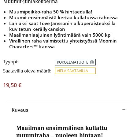
Muumit-juhlakokoelma
Muumipeikko-raha 50 % hintaedulla!
Muumit ensimmäistä kertaa kullatuissa rahoissa
Lahjaksi saat Tove Janssonin alkuperäisteoksilla
kuvitetun keräilykansion
Maailmanlaajuinen lyöntimäärä vain 5000 kpl
Virallinen raha valmistettu yhteistyössä Moomin
Characters™ kanssa
Tyyppi:
KOKOELMATUOTE
Saatavilla oleva määrä:
VIELÄ SAATAVILLA
19,50 €
Kuvaus
Maailman ensimmäinen kullattu
muumiraha – puoleen hintaan!