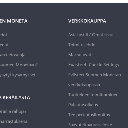
EN MONETA
VERKKOKAUPPA
edot
Asiakastili / Omat sivut
edut
Toimitusehdot
an tietosuoja
Maksutavat
Evästeet:
 Suomen Monetaan?
Cookie Settings
ysytyt kysymykset
Evästeet Suomen Monetan
verkkokaupassa
Tuotteiden toimittaminen
A KERÄILYSTÄ
Palautusoikeus
räillä rahoja?
Tee peruutusilmoitus
 harrastuksena
Saavutettavuusseloste