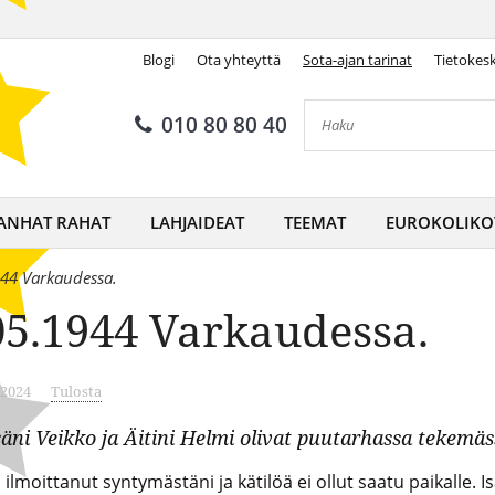
Blogi
Ota yhteyttä
Sota-ajan tarinat
Tietokes
010 80 80 40
ANHAT RAHAT
LAHJAIDEAT
TEEMAT
EUROKOLIKO
944 Varkaudessa.
05.1944 Varkaudessa.
.2024
Tulosta
ni Veikko ja Äitini Helmi olivat puutarhassa tekemäss
ilmoittanut syntymästäni ja kätilöä ei ollut saatu paikalle. 