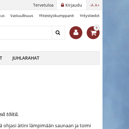
Tervetuloa
Kirjaudu
-A
A+
kus
Vastuullisuus
Yhteistyökumppanit
Yritystiedot
0
T
JUHLARAHAT
ä töitä.
Isä ohjasi äitini lämpimään saunaan ja toimi