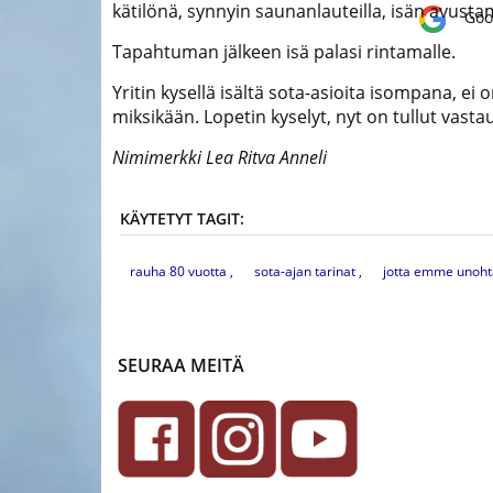
kätilönä, synnyin saunanlauteilla, isän avustam
Goo
mitaleiden
Tapahtuman jälkeen isä palasi rintamalle.
asiantuntija
Yritin kysellä isältä sota-asioita isompana, ei
miksikään. Lopetin kyselyt, nyt on tullut vast
Nimimerkki Lea Ritva Anneli
KÄYTETYT TAGIT:
rauha 80 vuotta
sota-ajan tarinat
jotta emme unoht
SEURAA MEITÄ