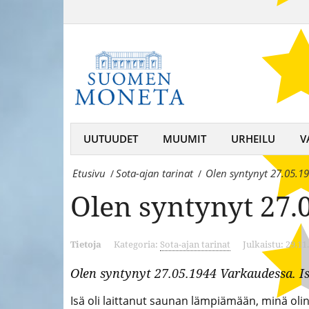
Olen
MonetaSuomen
syntynyt
Moneta
27.05.1944
–
Varkaudessa.
keräilijän
-
kumppani,
Suomen
UUTUUDET
MUUMIT
URHEILU
V
rahojen
MonetaSuomen
ja
Etusivu
Sota-ajan tarinat
Olen syntynyt 27.05.1
/
/
Moneta
mitaleiden
Olen syntynyt 27.
–
asiantuntija
keräilijän
Tietoja
Kategoria:
Sota-ajan tarinat
Julkaistu: 29.11
kumppani,
Olen syntynyt 27.05.1944 Varkaudessa. Isä
rahojen
Isä oli laittanut saunan lämpiämään, minä olin 
ja