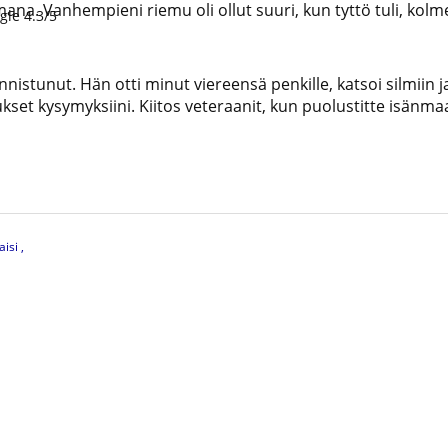
ana. Vanhempieni riemu oli ollut suuri, kun tyttö tuli, kolm
gle 4.3/5
 onnistunut. Hän otti minut viereensä penkille, katsoi silmiin
aukset kysymyksiini. Kiitos veteraanit, kun puolustitte isän
aisi