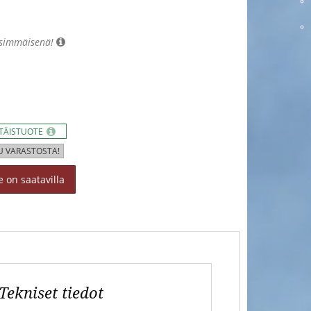
nsimmäisenä!
TTÄISTUOTE
U VARASTOSTA!
 on saatavilla
Tekniset tiedot