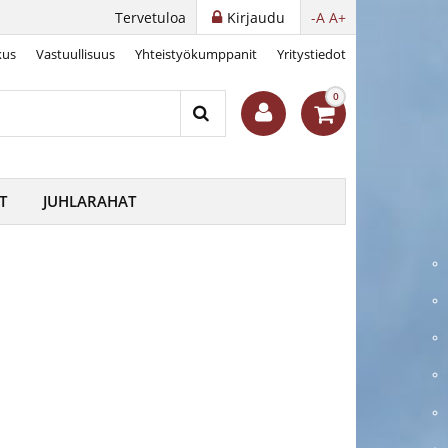
Tervetuloa
Kirjaudu
-A
A+
kus
Vastuullisuus
Yhteistyökumppanit
Yritystiedot
!
0
T
JUHLARAHAT