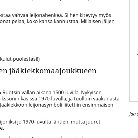
staa vahvaa leijonahenkeä. Siihen kiteytyy myös
jonat pelaa, koko kansa kannustaa. Millaisen jäljen
ulut puolestasi!)
men jääkiekkomaajoukkueen
 Ruotsin vallan aikana 1500-luvilla. Nykyisen
ikssonin käsissä 1970-luvulla, ja tuolloin vaakunasta
Jääkiekkoon leijonasymboli liitettiin ensimmäisen
Jaa 
oniksi jo 1970-luvulta lähtien, mutta juuret
e.