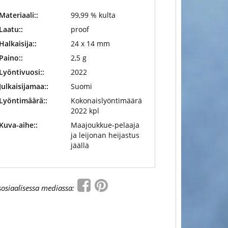
Materiaali::
99,99 % kulta
Laatu::
proof
Halkaisija::
24 x 14 mm
Paino::
2,5 g
Lyöntivuosi::
2022
Julkaisijamaa::
Suomi
Lyöntimäärä::
Kokonaislyöntimäärä
2022 kpl
Kuva-aihe::
Maajoukkue-pelaaja
ja leijonan heijastus
jäällä
sosiaalisessa mediassa: