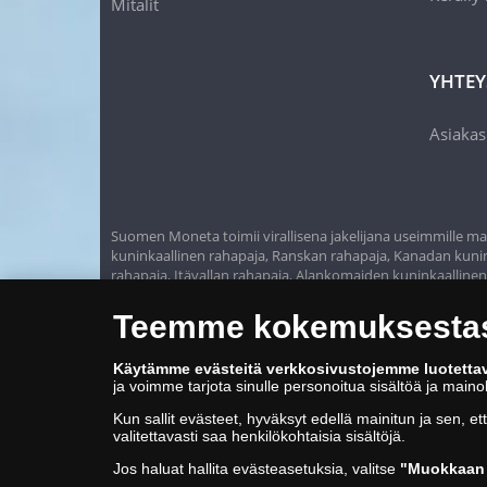
Mitalit
YHTEY
Asiakas
Suomen Moneta toimii virallisena jakelijana useimmille maa
kuninkaallinen rahapaja, Ranskan rahapaja, Kanadan kunink
rahapaja, Itävallan rahapaja, Alankomaiden kuninkaalline
Teemme kokemuksestasi
Käytämme evästeitä verkkosivustojemme luotetta
ja voimme tarjota sinulle personoitua sisältöä ja main
Kun sallit evästeet, hyväksyt edellä mainitun ja sen, et
valitettavasti saa henkilökohtaisia sisältöjä.
Jos haluat hallita evästeasetuksia, valitse
"Muokkaan 