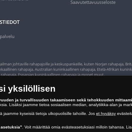
Saavutettavuusseloste
STIEDOT
palvelu
ilman johtaville rahapajoille ja keskuspankeille, kuten Norjan rahapaja, Bri
aallinen rahapaja, Australian kuninkaallinen rahapaja, Etelä-Afrikan kunink
n rahapaja, Espanjan kuninkaallinen rahapaja ja monet muut.
 yksilöllisen
vuuden ja turvallisuuden takaamiseen sekä tehokkuuden mittaam
oksia. Lisäksi jaamme tietoa sosiaalisen median, analytiikka-alan ja mar
tä jaamme kyseisiä tietoja ulkopuolisille tahoille. Jos
et hyväksy
evästeit
asetuksia"
. Voit määrittää omia evästeasetuksiasi milloin tahansa. Lis