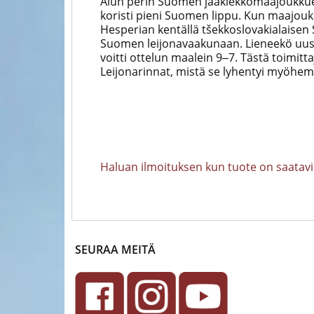
Alun perin Suomen jääkiekkomaajoukkue p
koristi pieni Suomen lippu. Kun maajou
Hesperian kentällä tšekkoslovakialaisen 
Suomen leijonavaakunaan. Lieneekö uusi 
voitti ottelun maalein 9‒7. Tästä toimitt
Leijonarinnat, mistä se lyhentyi myöhe
Haluan ilmoituksen kun tuote on saatavi
SEURAA MEITÄ