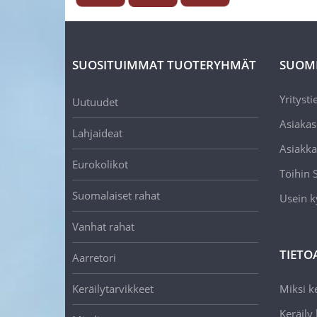
SUOSITUIMMAT TUOTERYHMÄT
SUOM
Yritysti
Uutuudet
Asiakas
Lahjaideat
Asiakka
Eurokolikot
Töihin
Suomalaiset rahat
Usein k
Vanhat rahat
TIETO
Aarretori
Keräilytarvikkeet
Miksi ke
Keräily