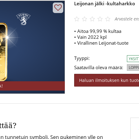
Leijonan jälki -kultaharkko
gle 4.3/5
Arvostele e
• Aitoa 99,99 % kultaa
• Vain 2022 kpl
• Virallinen Leijonat-tuote
Tyyppi:
YKSI
Saatavilla oleva määrä:
LOPP
Haluan ilmoituksen kun tuote
A!
ttää?
un tunnetuin symboli. Sen pukeminen ylle on