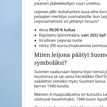
jokaisen jääkiekkoilijan suuri unelma.
Leijonan jälki
-kultaharkon kuva-aihe koro
pelaajien merkitys suomalaisille: kun Lei
Leijonamiehistö on jättänyt Sinuun?
Aitoa
99,99 % kultaa
Rajoitettu lyöntimäärä,
vain 2022 kpl!
Virallinen Leijonat-tuote
Hinta 395 euroa (maksamme toimitusk
Miten leijona päätyi Suo
symboliksi?
Suomen vaakunaan leijona löysi tiensä jo
muotonsa se sai vasta heraldikko Olof Er
säädettiin viimeksi myös Suomen laissa. 
kerran 1940-luvulla.
Miesten A-maajoukkuetta on kutsuttu Leij
ulottuvat kauemmaksi, 1940-luvun lopull