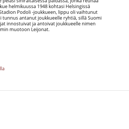
elasi siniraitaisessa paidassa, jonka reunaa
kkue helmikuussa 1948 kohtasi Helsingissä
Stadion Podoli -joukkueen, lippu oli vaihtunut
tunnus antanut joukkueelle ryhtiä, sillä Suomi
ajat innostuivat ja antoivat joukkueelle nimen
mmin muotoon Leijonat.
lla