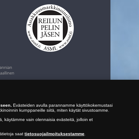
tannian
aallinen
iseen.
Evästeiden avulla parannamme käyttökokemustasi
kkinoinnin kumppaneille siitä, miten käytät sivustoamme.
ä, käytämme vain olennaisia evästeitä, jolloin et
ätietoja saat
tietosuojailmoituksestamme
.