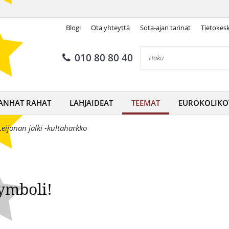
Blogi
Ota yhteyttä
Sota-ajan tarinat
Tietokes
Vahvan leijonahengen symboli
010 80 80 40
ANHAT RAHAT
LAHJAIDEAT
TEEMAT
EUROKOLIKO
Leijonan jälki -kultaharkko
ymboli!