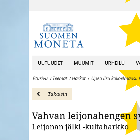
Vahvan
kultaharkko
leijonahengen
-
symboli:
HarkotSuomen
Leijonan
Moneta
jälki
–
-
UUTUUDET
MUUMIT
URHEILU
V
keräilijän
kultaharkko
kumppani,
Etusivu
Teemat
Harkot
Upea lisä kokoelmaasi: 
/
/
/
-
rahojen
HarkotSuomen
Takaisin
ja
Moneta
mitaleiden
Vahvan leijonahengen s
–
asiantuntija
Leijonan jälki -kultaharkko
keräilijän
kumppani,