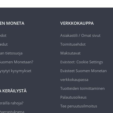
EN MONETA
VERKKOKAUPPA
edot
Asiakastili / Omat sivut
edut
Toimitusehdot
an tietosuoja
Maksutavat
 Suomen Monetaan?
Cookie Settings
Evästeet:
ysytyt kysymykset
Evästeet Suomen Monetan
verkkokaupassa
Tuotteiden toimittaminen
A KERÄILYSTÄ
Palautusoikeus
räillä rahoja?
Tee peruutusilmoitus
 harrastuksena