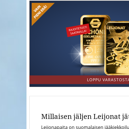
Goo
rahojen
ja
mitaleiden
asiantuntija
LOPPU VARASTOST
Millaisen jäljen Leijonat jä
Leijonapaita on suomalaisen jääkiekkoil