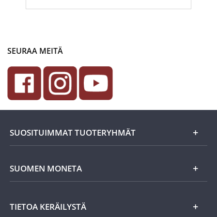
SEURAA MEITÄ
SUOSITUIMMAT TUOTERYHMÄT
Uutuudet
SUOMEN MONETA
Lahjaideat
Yritystiedot
TIETOA KERÄILYSTÄ
Eurokolikot
Asiakasedut