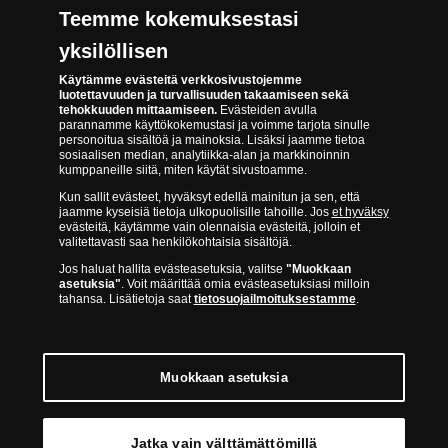
Teemme kokemuksestasi
Saavutettavuusseloste
yksilöllisen
Käytämme evästeitä verkkosivustojemme
luotettavuuden ja turvallisuuden takaamiseen sekä
tehokkuuden mittaamiseen.
Evästeiden avulla
parannamme käyttökokemustasi ja voimme tarjota sinulle
personoitua sisältöä ja mainoksia. Lisäksi jaamme tietoa
sosiaalisen median, analytiikka-alan ja markkinoinnin
Suomen Moneta toimii virallisena jakelijana useimmille maailman
kumppaneille siitä, miten käytät sivustoamme.
johtaville rahapajoille ja keskuspankeille, kuten Norjan rahapaja,
Kun sallit evästeet, hyväksyt edellä mainitun ja sen, että
Britannian kuninkaallinen rahapaja, Ranskan rahapaja, Kanadan
jaamme kyseisiä tietoja ulkopuolisille tahoille. Jos
et hyväksy
kuninkaallinen rahapaja, Australian kuninkaallinen rahapaja, Etelä-
evästeitä, käytämme vain olennaisia evästeitä, jolloin et
Afrikan kuninkaallinen rahapaja, Itävallan rahapaja, Alankomaiden
valitettavasti saa henkilökohtaisia sisältöjä.
kuninkaallinen rahapaja, Espanjan kuninkaallinen rahapaja ja monet
Jos haluat hallita evästeasetuksia, valitse
"Muokkaan
muut.
asetuksia"
. Voit määrittää omia evästeasetuksiasi milloin
tahansa. Lisätietoja saat
tietosuojailmoituksestamme
.
Muokkaan asetuksia
© Copyright 2026 - Suomen Moneta
Jatka vain välttämättömillä