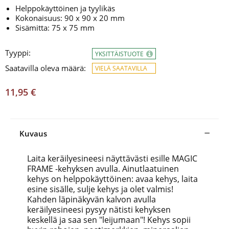
Helppokäyttöinen ja tyylikäs
Kokonaisuus: 90 x 90 x 20 mm
Sisämitta: 75 x 75 mm
Tyyppi:
YKSITTÄISTUOTE
Saatavilla oleva määrä:
VIELÄ SAATAVILLA
11,95 €
Kuvaus
Laita keräilyesineesi näyttävästi esille MAGIC
FRAME -kehyksen avulla. Ainutlaatuinen
kehys on helppokäyttöinen: avaa kehys, laita
esine sisälle, sulje kehys ja olet valmis!
Kahden läpinäkyvän kalvon avulla
keräilyesineesi pysyy nätisti kehyksen
keskellä ja saa sen "leijumaan"! Kehys sopii