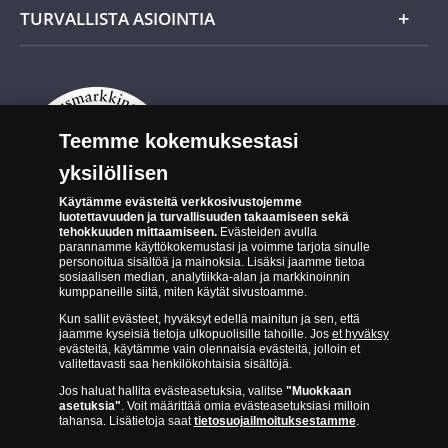
Evästeet Suomen Monetan verkkokaupassa
TURVALLISTA ASIOINTIA
Tuotteiden toimittaminen
Turvallinen kumppani
Palautusoikeus
Aitous- ja laatutakuu
Tee peruutusilmoitus
14 päivän palautusoikeus
Teemme kokemuksestasi
Saavutettavuusseloste
yksilöllisen
Käytämme evästeitä verkkosivustojemme
luotettavuuden ja turvallisuuden takaamiseen sekä
tehokkuuden mittaamiseen.
Evästeiden avulla
parannamme käyttökokemustasi ja voimme tarjota sinulle
personoitua sisältöä ja mainoksia. Lisäksi jaamme tietoa
sosiaalisen median, analytiikka-alan ja markkinoinnin
Suomen Moneta toimii virallisena jakelijana useimmille maailman
kumppaneille siitä, miten käytät sivustoamme.
johtaville rahapajoille ja keskuspankeille, kuten Norjan rahapaja,
Kun sallit evästeet, hyväksyt edellä mainitun ja sen, että
Britannian kuninkaallinen rahapaja, Ranskan rahapaja, Kanadan
jaamme kyseisiä tietoja ulkopuolisille tahoille. Jos
et hyväksy
kuninkaallinen rahapaja, Australian kuninkaallinen rahapaja, Etelä-
evästeitä, käytämme vain olennaisia evästeitä, jolloin et
Afrikan kuninkaallinen rahapaja, Itävallan rahapaja, Alankomaiden
valitettavasti saa henkilökohtaisia sisältöjä.
kuninkaallinen rahapaja, Espanjan kuninkaallinen rahapaja ja monet
Jos haluat hallita evästeasetuksia, valitse
"Muokkaan
muut.
asetuksia"
. Voit määrittää omia evästeasetuksiasi milloin
tahansa. Lisätietoja saat
tietosuojailmoituksestamme
.