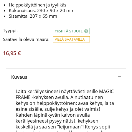
Helppokäyttöinen ja tyylikäs
Kokonaisuus: 230 x 90 x 20 mm
Sisämitta: 207 x 65 mm
Tyyppi:
YKSITTÄISTUOTE
Saatavilla oleva määrä:
VIELÄ SAATAVILLA
16,95 €
Kuvaus
Laita keräilyesineesi näyttävästi esille MAGIC
FRAME -kehyksen avulla. Ainutlaatuinen
kehys on helppokäyttöinen: avaa kehys, laita
esine sisälle, sulje kehys ja olet valmis!
Kahden läpinäkyvän kalvon avulla
keräilyesineesi pysyy nätisti kehyksen
keskellä ja saa sen "leijumaan"! Kehys sopii