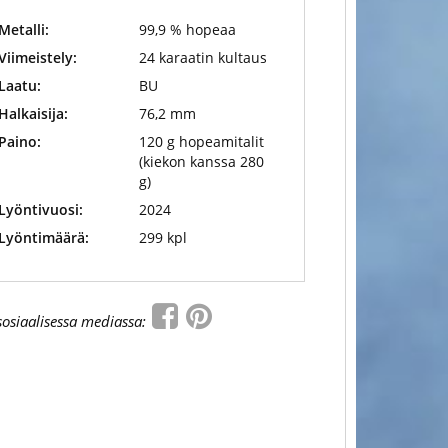
Metalli:
99,9 % hopeaa
Viimeistely:
24 karaatin kultaus
Laatu:
BU
Halkaisija:
76,2 mm
Paino:
120 g hopeamitalit
(kiekon kanssa 280
g)
Lyöntivuosi:
2024
Lyöntimäärä:
299 kpl
sosiaalisessa mediassa: