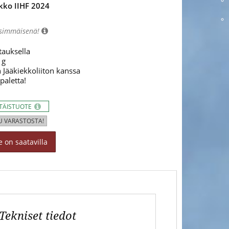
kko IIHF 2024
nsimmäisenä!
tauksella
 g
 Jääkiekkoliiton kanssa
paletta!
TTÄISTUOTE
U VARASTOSTA!
 on saatavilla
Tekniset tiedot