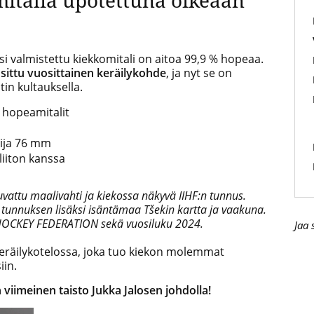
mitalia upotettuna oikeaan
 valmistettu kiekkomitali on aitoa 99,9 % hopeaa.
sittu vuosittainen keräilykohde
, ja nyt se on
in kultauksella.
 hopeamitalit
sija 76 mm
liiton kanssa
uvattu maalivahti ja kiekossa näkyvä IIHF:n tunnus.
 tunnuksen lisäksi isäntämaa Tšekin kartta ja vaakuna.
 HOCKEY FEDERATION sekä vuosiluku 2024.
Jaa 
keräilykotelossa, joka tuo kiekon molemmat
iin.
 viimeinen taisto Jukka Jalosen johdolla!