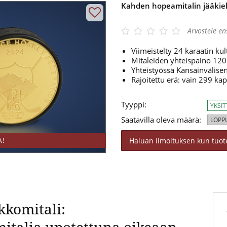
Kahden hopeamitalin jääkie
gle 4.3/5
Arvostele e
Viimeistelty 24 karaatin kul
Mitaleiden yhteispaino 120
Yhteistyössä Kansainvälisen
Rajoitettu erä: vain 299 kap
Tyyppi:
YKSI
Saatavilla oleva määrä:
LOPP
A!
Haluan ilmoituksen kun tuote
kkomitali: