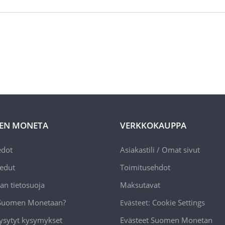
EN MONETA
VERKKOKAUPPA
edot
Asiakastili / Omat sivut
edut
Toimitusehdot
an tietosuoja
Maksutavat
 Suomen Monetaan?
Cookie Settings
Evästeet:
ysytyt kysymykset
Evästeet Suomen Monetan