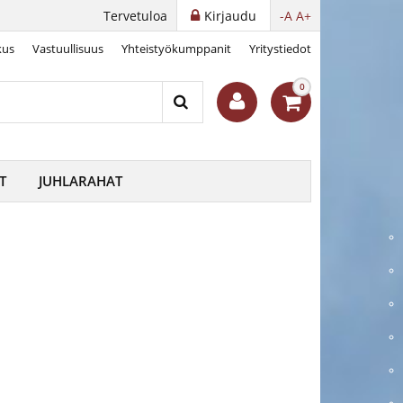
Tervetuloa
Kirjaudu
-A
A+
kus
Vastuullisuus
Yhteistyökumppanit
Yritystiedot
0
T
JUHLARAHAT