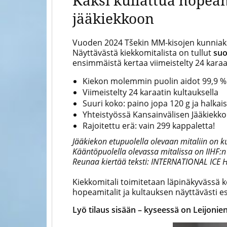
Kaksi kullattua hopea
jääkiekkoon
Vuoden 2024 Tšekin MM-kisojen kunniaksi
Näyttävästä kiekkomitalista on tullut
suo
ensimmäistä kertaa viimeistelty 24 karaat
Kiekon molemmin puolin aidot 99,9 %
Viimeistelty 24 karaatin kultauksella
Suuri koko: paino jopa 120 g ja halkai
Yhteistyössä Kansainvälisen Jääkiekko
Rajoitettu erä: vain 299 kappaletta!
Jääkiekon etupuolella olevaan mitaliin on k
Kääntöpuolella olevassa mitalissa on IIHF:n
Reunaa kiertää teksti: INTERNATIONAL ICE
Kiekkomitali toimitetaan läpinäkyvässä 
hopeamitalit ja kultauksen näyttävästi es
Lyö tilaus sisään – kyseessä on Leijonien