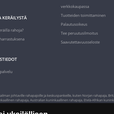
verkkokaupassa
Tuotteiden toimittaminen
A KERÄILYSTÄ
Palautusoikeus
räillä rahoja?
Tee peruutusilmoitus
 harrastuksena
Saavutettavuusseloste
STIEDOT
palvelu
ilman johtaville rahapajoille ja keskuspankeille, kuten Norjan rahapaja, Bri
aallinen rahapaja, Australian kuninkaallinen rahapaja, Etelä-Afrikan kunink
n rahapaja, Espanjan kuninkaallinen rahapaja ja monet muut.