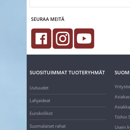
SEURAA MEITÄ
SUOSITUIMMAT TUOTERYHMÄT
SUOM
Yritysti
Uutuudet
Asiakas
Lahjaideat
Asiakka
Eurokolikot
Töihin
Suomalaiset rahat
Usein k