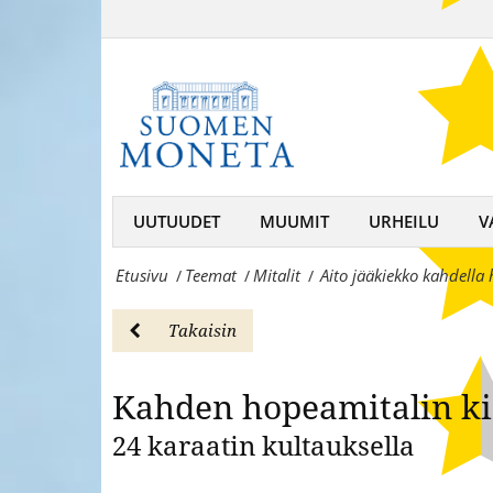
Aito
karaatin
jääkiekko
kultauksella
kahdella
-
hopeamitalilla
MitalitSuomen
ja
Moneta
24
UUTUUDET
MUUMIT
URHEILU
V
–
karaatin
keräilijän
Etusivu
Teemat
Mitalit
Aito jääkiekko kahdella 
/
/
/
kultauksella
kumppani,
-
Takaisin
rahojen
MitalitSuomen
ja
Kahden hopeamitalin k
Moneta
mitaleiden
24 karaatin kultauksella
–
asiantuntija
keräilijän