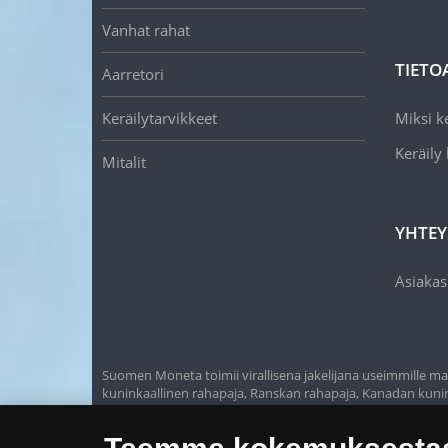
Vanhat rahat
TIETO
Aarretori
Keräilytarvikkeet
Miksi ke
Keräily
Mitalit
YHTEY
Asiakas
Suomen Moneta toimii virallisena jakelijana useimmille maa
kuninkaallinen rahapaja, Ranskan rahapaja, Kanadan kunink
rahapaja, Itävallan rahapaja, Alankomaiden kuninkaalline