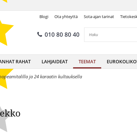
Blogi
Ota yhteyttä
Sota-ajan tarinat
Tietokes
Kahden hopeamitalin kiekko
010 80 80 40
ANHAT RAHAT
LAHJAIDEAT
TEEMAT
EUROKOLIKO
hopeamitalilla ja 24 karaatin kultauksella
iekko