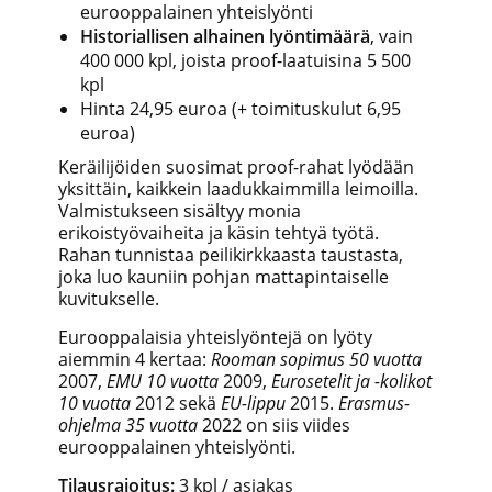
eurooppalainen yhteislyönti
Historiallisen alhainen lyöntimäärä
, vain
400 000 kpl, joista proof-laatuisina 5 500
kpl
Hinta 24,95 euroa (+ toimituskulut 6,95
euroa)
Keräilijöiden suosimat proof-rahat lyödään
yksittäin, kaikkein laadukkaimmilla leimoilla.
Valmistukseen sisältyy monia
erikoistyövaiheita ja käsin tehtyä työtä.
Rahan tunnistaa peilikirkkaasta taustasta,
joka luo kauniin pohjan mattapintaiselle
kuvitukselle.
Eurooppalaisia yhteislyöntejä on lyöty
aiemmin 4 kertaa:
Rooman sopimus 50 vuotta
2007,
EMU 10 vuotta
2009,
Eurosetelit ja -kolikot
10 vuotta
2012 sekä
EU-lippu
2015.
Erasmus-
ohjelma 35 vuotta
2022 on siis viides
eurooppalainen yhteislyönti.
Tilausrajoitus:
3
kpl / asiakas