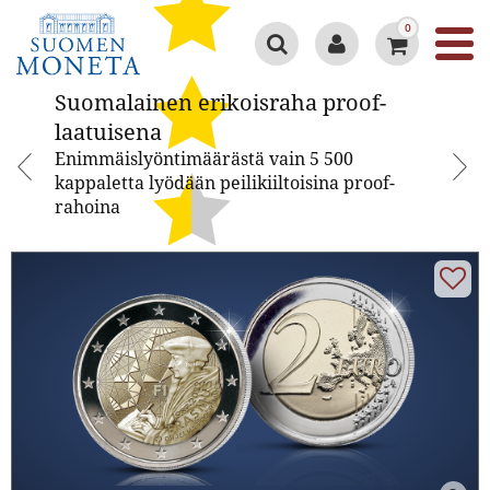
0
Suomalainen erikoisraha proof-
Suomalainen erikoisraha proof-
laatuisena
laatuisena
Enimmäislyöntimäärästä vain 5 500
kappaletta lyödään peilikiiltoisina proof-
rahoina
Google 4.3/5