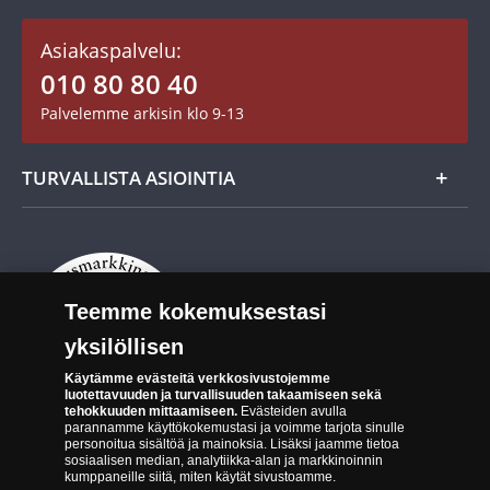
Asiakastili / Omat sivut
Mitalit
Asiakaspalvelu:
Toimitusehdot
010 80 80 40
Maksutavat
Palvelemme arkisin klo 9-13
Cookie Settings
Evästeet:
Evästeet Suomen Monetan verkkokaupassa
TURVALLISTA ASIOINTIA
Tuotteiden toimittaminen
Turvallinen kumppani
Palautusoikeus
Aitous- ja laatutakuu
Tee peruutusilmoitus
14 päivän palautusoikeus
Teemme kokemuksestasi
Saavutettavuusseloste
yksilöllisen
Käytämme evästeitä verkkosivustojemme
luotettavuuden ja turvallisuuden takaamiseen sekä
tehokkuuden mittaamiseen.
Evästeiden avulla
parannamme käyttökokemustasi ja voimme tarjota sinulle
personoitua sisältöä ja mainoksia. Lisäksi jaamme tietoa
sosiaalisen median, analytiikka-alan ja markkinoinnin
Suomen Moneta toimii virallisena jakelijana useimmille maailman
kumppaneille siitä, miten käytät sivustoamme.