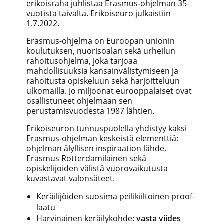
erikoisraha juhlistaa Erasmus-ohjelman 35-
vuotista taivalta. Erikoiseuro julkaistiin
1.7.2022.
Erasmus-ohjelma on Euroopan unionin
koulutuksen, nuorisoalan sekä urheilun
rahoitusohjelma, joka tarjoaa
mahdollisuuksia kansainvälistymiseen ja
rahoitusta opiskeluun sekä harjoitteluun
ulkomailla. Jo miljoonat eurooppalaiset ovat
osallistuneet ohjelmaan sen
perustamisvuodesta 1987 lähtien.
Erikoiseuron tunnuspuolella yhdistyy kaksi
Erasmus-ohjelman keskeistä elementtiä:
ohjelman älyllisen inspiraation lähde,
Erasmus Rotterdamilainen sekä
opiskelijoiden välistä vuorovaikutusta
kuvastavat valonsäteet.
Keräilijöiden suosima peilikiiltoinen proof-
laatu
Harvinainen keräilykohde:
vasta viides