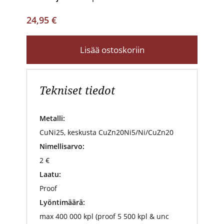
24,95 €
Lisää ostoskoriin
Tekniset tiedot
Metalli:
CuNi25, keskusta CuZn20Ni5/Ni/CuZn20
Nimellisarvo:
2 €
Laatu:
Proof
Lyöntimäärä:
max 400 000 kpl (proof 5 500 kpl & unc