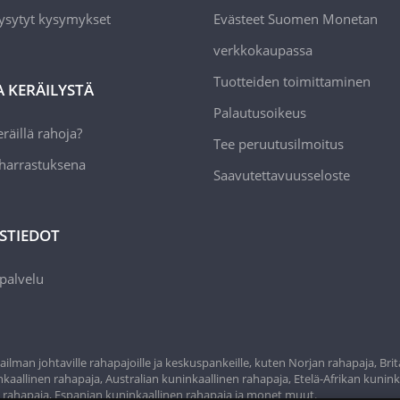
ysytyt kysymykset
Evästeet Suomen Monetan
verkkokaupassa
Tuotteiden toimittaminen
A KERÄILYSTÄ
Palautusoikeus
räillä rahoja?
Tee peruutusilmoitus
 harrastuksena
Saavutettavuusseloste
STIEDOT
palvelu
ilman johtaville rahapajoille ja keskuspankeille, kuten Norjan rahapaja, Bri
aallinen rahapaja, Australian kuninkaallinen rahapaja, Etelä-Afrikan kunink
n rahapaja, Espanjan kuninkaallinen rahapaja ja monet muut.