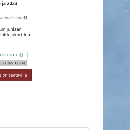
rja 2023
nsimmäisenä!
uin juhlaan
nnittelukorttina
TTÄISTUOTE
U VARASTOSTA!
 on saatavilla