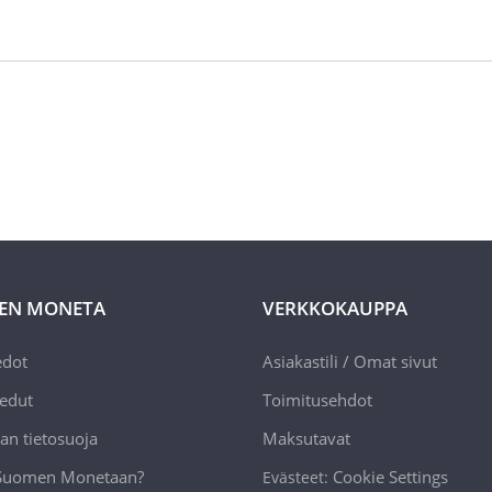
EN MONETA
VERKKOKAUPPA
edot
Asiakastili / Omat sivut
edut
Toimitusehdot
an tietosuoja
Maksutavat
 Suomen Monetaan?
Cookie Settings
Evästeet: