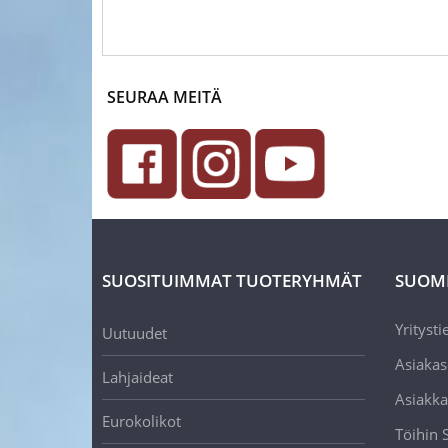
SEURAA MEITÄ
SUOSITUIMMAT TUOTERYHMÄT
SUOM
Yritysti
Uutuudet
Asiakas
Lahjaideat
Asiakka
Eurokolikot
Töihin