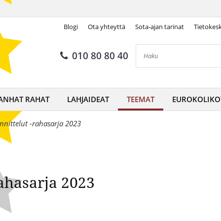
Blogi
Ota yhteyttä
Sota-ajan tarinat
Tietokes
pimät onnittelut! -rahasarja 
010 80 80 40
ANHAT RAHAT
LAHJAIDEAT
TEEMAT
EUROKOLIKO
nittelut -rahasarja 2023
ahasarja 2023