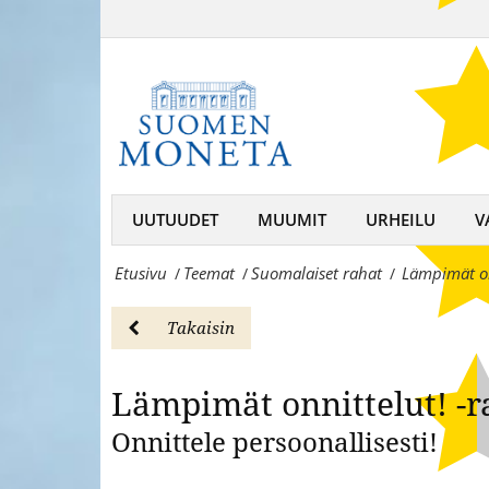
Sopii
-
juhlaan
Läm
rahasarja
kuin
2023
juhlaan:
-
Lämpimät
Suomalaiset
onnittelut
UUTUUDET
MUUMIT
URHEILU
V
rahatSuomen
-
Moneta
Etusivu
Teemat
Suomalaiset rahat
Lämpimät on
/
/
/
rahasarja
–
2023
Takaisin
keräilijän
-
kumppani,
Lämpimät onnittelut! -r
Suomalaiset
rahojen
Onnittele persoonallisesti!
rahatSuomen
ja
Moneta
mitaleiden