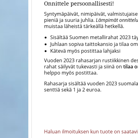
Onnittele persoonallisesti!
Syntymäpäivät, nimipäivät, valmistujaise
pieniä ja suuria juhlia.
Lämpimät onnittelut
muistaa läheistä tärkeällä hetkellä.
Sisältää Suomen metallirahat 2023 t
Juhlaan sopiva taittokansio ja tilaa oma
Kätevä myös postittaa lahjaksi
Vuoden 2023 rahasarjan rustiikkinen desig
rahat säilyvät tukevasti ja siinä on
tilaa 
helppo myös postittaa.
Rahasarja sisältää vuoden 2023 suomalaise
senttiä sekä 1 ja 2 euroa.
Haluan ilmoituksen kun tuote on saatavi