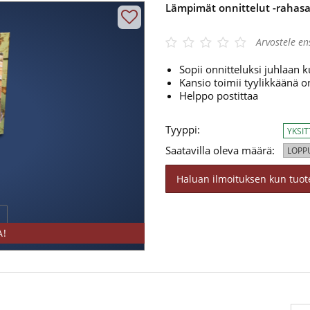
Lämpimät onnittelut -rahasa
gle 4.3/5
Arvostele e
Sopii onnitteluksi juhlaan k
Kansio toimii tyylikkäänä o
Helppo postittaa
Tyyppi:
YKSI
Saatavilla oleva määrä:
LOPP
Haluan ilmoituksen kun tuote
A!