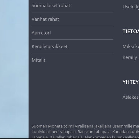
Suomalaiset rahat
Usein k
Vanhat rahat
TIETO
Aarretori
Keräilytarvikkeet
Miksi ke
Keräily
Mitalit
YHTEY
Asiakas
Suomen Moneta toimii virallisena jakelijana useimmille maa
kuninkaallinen rahapaja, Ranskan rahapaja, Kanadan kunink
rahapaja, Itävallan rahapaja, Alankomaiden kuninkaalline