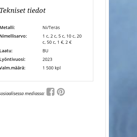
Tekniset tiedot
Metalli:
Ni/Teräs
Nimellisarvo:
1 c, 2 c, 5 c, 10 c, 20
c, 50 c, 1 €, 2 €
Laatu:
BU
Lyöntivuosi:
2023
Valm.määrä:
1 500 kpl
sosiaalisessa mediassa: