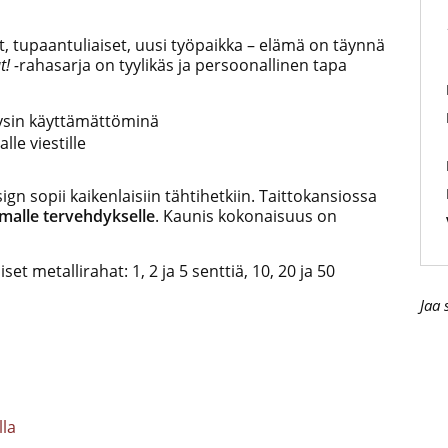
t, tupaantuliaiset, uusi työpaikka – elämä on täynnä
! -
rahasarja on tyylikäs ja persoonallinen tapa
äysin käyttämättöminä
lle viestille
n sopii kaikenlaisiin tähtihetkiin. Taittokansiossa
omalle tervehdykselle
. Kaunis kokonaisuus on
t metallirahat: 1, 2 ja 5 senttiä, 10, 20 ja 50
Jaa 
lla