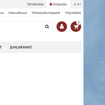
Tervetuloa
Kirjaudu
-A
A+
kus
Vastuullisuus
Yhteistyökumppanit
Yritystiedot
2023
0
T
JUHLARAHAT