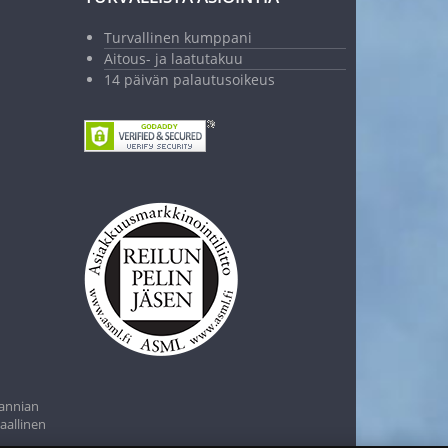
Turvallinen kumppani
Aitous- ja laatutakuu
14 päivän palautusoikeus
tannian
aallinen