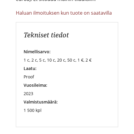
Haluan ilmoituksen kun tuote on saatavilla
Tekniset tiedot
Nimellisarvo:
1 c, 2 c, 5 c, 10 c, 20 c, 50 c, 1 €, 2 €
Laatu:
Proof
Vuosileima:
2023
Valmistusmäärä:
1 500 kpl