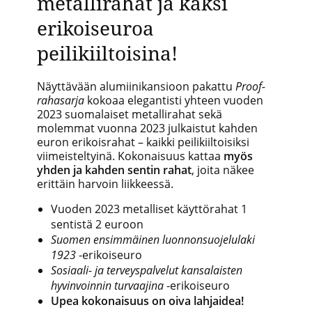
metallirahat ja kaksi
erikoiseuroa
peilikiiltoisina!
Näyttävään alumiinikansioon pakattu
Proof-
rahasarja
kokoaa elegantisti yhteen vuoden
2023 suomalaiset metallirahat sekä
molemmat vuonna 2023 julkaistut kahden
euron erikoisrahat – kaikki peilikiiltoisiksi
viimeisteltyinä. Kokonaisuus kattaa
myös
yhden ja kahden sentin rahat
, joita näkee
erittäin harvoin liikkeessä.
Vuoden 2023 metalliset käyttörahat 1
sentistä 2 euroon
Suomen ensimmäinen luonnonsuojelulaki
1923
-erikoiseuro
Sosiaali- ja terveyspalvelut kansalaisten
hyvinvoinnin turvaajina
-erikoiseuro
Upea kokonaisuus on oiva lahjaidea!