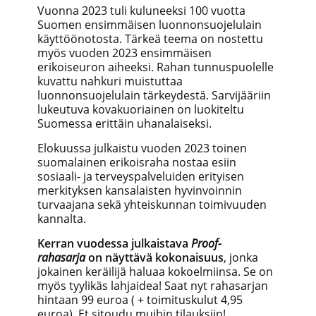
Vuonna 2023 tuli kuluneeksi 100 vuotta
Suomen ensimmäisen luonnonsuojelulain
käyttöönotosta. Tärkeä teema on nostettu
myös vuoden 2023 ensimmäisen
erikoiseuron aiheeksi. Rahan tunnuspuolelle
kuvattu
nahkuri muistuttaa
luonnonsuojelulain tärkeydestä. Sarvijääriin
lukeutuva kovakuoriainen on luokiteltu
Suomessa erittäin uhanalaiseksi.
Elokuussa julkaistu vuoden 2023 toinen
suomalainen erikoisraha nostaa esiin
sosiaali- ja terveyspalveluiden erityisen
merkityksen kansalaisten hyvinvoinnin
turvaajana sekä yhteiskunnan toimivuuden
kannalta.
Kerran vuodessa julkaistava
Proof-
rahasarja
on näyttävä kokonaisuus
, jonka
jokainen keräilijä haluaa kokoelmiinsa. Se on
myös tyylikäs lahjaidea! Saat nyt rahasarjan
hintaan 99 euroa ( + toimituskulut 4,95
euroa). Et sitoudu muihin tilauksiin!