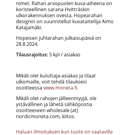
nimet. R
ahan arvopuolen kuva-aiheena on
koristeellinen sarana Hvitträskin
ulkorakennuksen ovesta.
Hopearahan
designin on suunnitellut kuvataiteilija Aimo
Katajamäki.
Hopeisen juhlarahan julkaisupäivä on
28.8.2024.
Tilausrajoitus:
5 kpl / asiakas
Mikäli olet kuluttaja-asiakas ja tilaat
ulkomaille, voit tehdä tilauksesi
osoitteessa
www.moneta.fi
.
Mikäli olet rahojen jälleenmyyjä, ole
ystävällinen ja lähetä sähköpostia
osoitteeseen wholesale (at)
nordicmoneta.com, kiitos.
Haluan ilmoituksen kun tuote on saatavilla