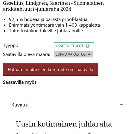
Gesellius, Lindgren, Saarinen - Suomalainen
arkkitehtuuri -juhlaraha 2024
92,5 % hopeaa ja parasta proof-laatua
Enimmäislyöntimäärä vain 1 400 kappaletta
Toimitustakuu tuleville juhlarahoille
Tyyppi:
YKSITTÄISTUOTE
Saatavilla oleva määrä:
LOPPU VARASTOSTA!
Haluan ilmoituksen kun tuote on saatavilla
Saatavilla myös
Kuvaus
Uusin kotimainen juhlaraha