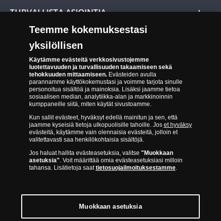
Evästeet Suomen Monetan verkkokaupassa
TURVALLISTA ASIOINTIA
Tuotteiden toimittaminen
Teemme kokemuksestasi
Turvallinen kumppani
Palautusoikeus
yksilöllisen
Aitous- ja laatutakuu
Tee peruutusilmoitus
Käytämme evästeitä verkkosivustojemme
14 päivän palautusoikeus
luotettavuuden ja turvallisuuden takaamiseen sekä
tehokkuuden mittaamiseen.
Evästeiden avulla
Saavutettavuusseloste
parannamme käyttökokemustasi ja voimme tarjota sinulle
personoitua sisältöä ja mainoksia. Lisäksi jaamme tietoa
sosiaalisen median, analytiikka-alan ja markkinoinnin
kumppaneille siitä, miten käytät sivustoamme.
Kun sallit evästeet, hyväksyt edellä mainitun ja sen, että
jaamme kyseisiä tietoja ulkopuolisille tahoille. Jos
et hyväksy
evästeitä, käytämme vain olennaisia evästeitä, jolloin et
valitettavasti saa henkilökohtaisia sisältöjä.
Suomen Moneta toimii virallisena jakelijana useimmille maailman
Jos haluat hallita evästeasetuksia, valitse
"Muokkaan
johtaville rahapajoille ja keskuspankeille, kuten Norjan rahapaja,
asetuksia"
. Voit määrittää omia evästeasetuksiasi milloin
Britannian kuninkaallinen rahapaja, Ranskan rahapaja, Kanadan
tahansa. Lisätietoja saat
tietosuojailmoituksestamme
.
kuninkaallinen rahapaja, Australian kuninkaallinen rahapaja, Etelä-
Afrikan kuninkaallinen rahapaja, Itävallan rahapaja, Alankomaiden
kuninkaallinen rahapaja, Espanjan kuninkaallinen rahapaja ja monet
muut.
Muokkaan asetuksia