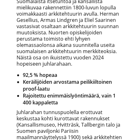
Suomalaista itsetuntoa ja kansallista
mielikuvaa rakennettiin 1800-luvun lopulla
voimakkaasti arkkitehtuurin avulla. Herman
Gesellius, Armas Lindgren ja Eliel Saarinen
vastasivat osaltaan arkkitehtuurin suunnan
muutoksista. Nuorten opiskelijoiden
perustama toimisto ehti lyhyen
olemassaolonsa aikana suunnitella useita
suomalaisen arkkitehtuurin merkkiteoksia.
Näistä osa on ikuistettu vuoden 2024
hopeiseen juhlarahaan.
92,5 % hopeaa
Keräilijöiden arvostama peilikiiltoinen
proof-laatu
Rajoitettu enimmäislyöntimäärä, vain 1
400 kappaletta
Juhlarahan tunnuspuolella erottuvat
keskustaa kohti kurottavat rakennukset
(Kansallismuseo, Hvitträsk, Tallbergin talo ja
Suomen paviljonki Pariisin
maailmannäyttelyssä 1900) sekä arkkitehtien