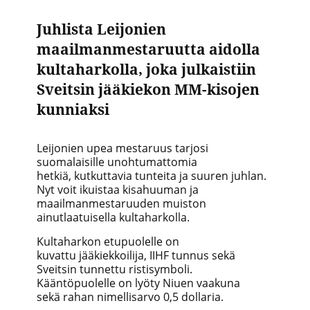
Juhlista Leijonien
maailmanmestaruutta aidolla
kultaharkolla, joka julkaistiin
Sveitsin jääkiekon MM-kisojen
kunniaksi
Leijonien upea mestaruus tarjosi
suomalaisille unohtumattomia
hetkiä,
kutkuttavia
tunteita ja
suuren juhlan
.
Nyt voit ikuistaa kisahuuman ja
maailmanmestaruuden muiston
ainutlaatuisella kulta
harkolla
.
Kultaharkon etupuolelle on
kuvattu jääkiekkoilija, IIHF tunnus sekä
Sveitsin tunnettu ristisymboli.
Kääntöpuolelle on lyöty Niuen vaakuna
sekä rahan nimellisarvo 0,5 dollaria.