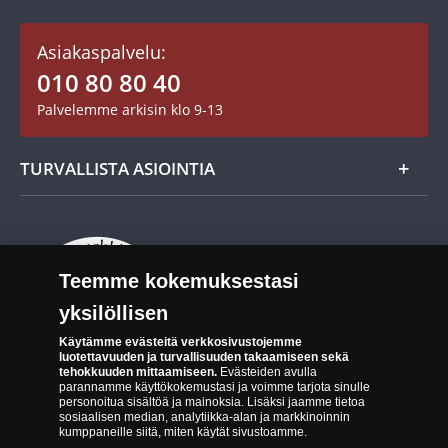
Asiakastili / Omat sivut
Mitalit
Asiakaspalvelu:
Toimitusehdot
010 80 80 40
Maksutavat
Palvelemme arkisin klo 9-13
Cookie Settings
Evästeet:
Evästeet Suomen Monetan verkkokaupassa
TURVALLISTA ASIOINTIA
Tuotteiden toimittaminen
Turvallinen kumppani
Palautusoikeus
Aitous- ja laatutakuu
Tee peruutusilmoitus
14 päivän palautusoikeus
Teemme kokemuksestasi
Saavutettavuusseloste
yksilöllisen
Käytämme evästeitä verkkosivustojemme
luotettavuuden ja turvallisuuden takaamiseen sekä
tehokkuuden mittaamiseen.
Evästeiden avulla
parannamme käyttökokemustasi ja voimme tarjota sinulle
personoitua sisältöä ja mainoksia. Lisäksi jaamme tietoa
sosiaalisen median, analytiikka-alan ja markkinoinnin
kumppaneille siitä, miten käytät sivustoamme.
Suomen Moneta toimii virallisena jakelijana useimmille maailman