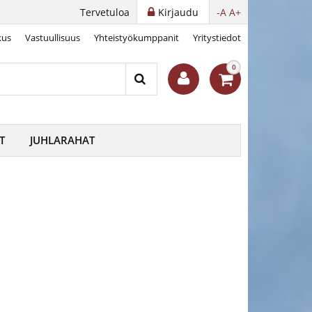
Tervetuloa
Kirjaudu
-A
A+
kus
Vastuullisuus
Yhteistyökumppanit
Yritystiedot
1956
0
T
JUHLARAHAT