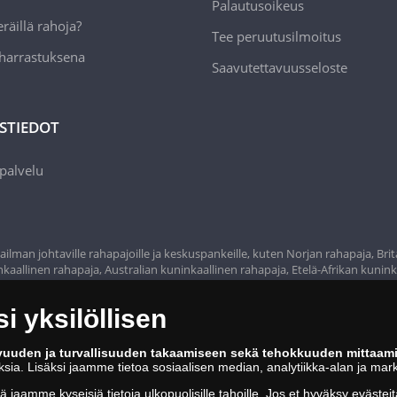
Palautusoikeus
räillä rahoja?
Tee peruutusilmoitus
 harrastuksena
Saavutettavuusseloste
STIEDOT
palvelu
ilman johtaville rahapajoille ja keskuspankeille, kuten Norjan rahapaja, Bri
aallinen rahapaja, Australian kuninkaallinen rahapaja, Etelä-Afrikan kunink
n rahapaja, Espanjan kuninkaallinen rahapaja ja monet muut.
 yksilöllisen
vuuden ja turvallisuuden takaamiseen sekä tehokkuuden mittaam
oksia. Lisäksi jaamme tietoa sosiaalisen median, analytiikka-alan ja mar
tä jaamme kyseisiä tietoja ulkopuolisille tahoille. Jos
et hyväksy
evästeit