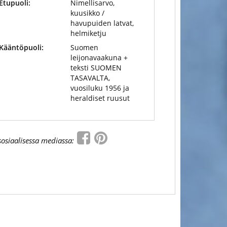
Etupuoli:
Nimellisarvo,
kuusikko /
havupuiden latvat,
helmiketju
Kääntöpuoli:
Suomen
leijonavaakuna +
teksti SUOMEN
TASAVALTA,
vuosiluku 1956 ja
heraldiset ruusut
sosiaalisessa mediassa: