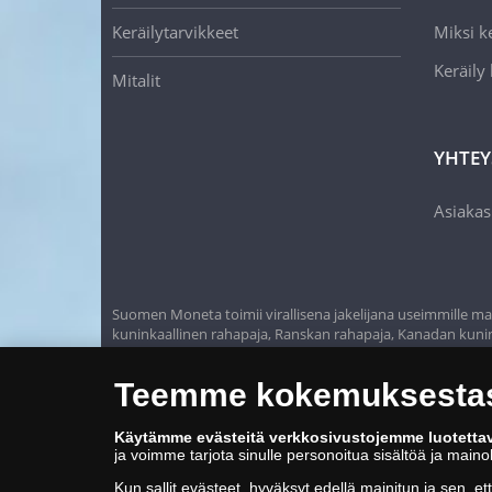
Keräilytarvikkeet
Miksi ke
Keräily
Mitalit
YHTEY
Asiakas
Suomen Moneta toimii virallisena jakelijana useimmille maa
kuninkaallinen rahapaja, Ranskan rahapaja, Kanadan kunink
rahapaja, Itävallan rahapaja, Alankomaiden kuninkaalline
Teemme kokemuksestasi
Käytämme evästeitä verkkosivustojemme luotetta
ja voimme tarjota sinulle personoitua sisältöä ja main
Kun sallit evästeet, hyväksyt edellä mainitun ja sen, et