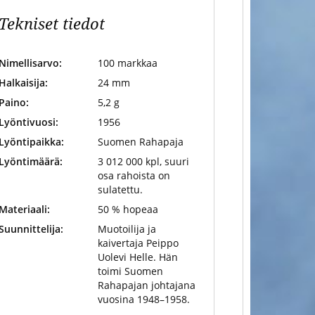
Tekniset tiedot
Nimellisarvo:
100 markkaa
Halkaisija:
24 mm
Paino:
5,2 g
Lyöntivuosi:
1956
Lyöntipaikka:
Suomen Rahapaja
Lyöntimäärä:
3 012 000 kpl, suuri
osa rahoista on
sulatettu.
Materiaali:
50 % hopeaa
Suunnittelija:
Muotoilija ja
kaivertaja Peippo
Uolevi Helle. Hän
toimi Suomen
Rahapajan johtajana
vuosina 1948–1958.