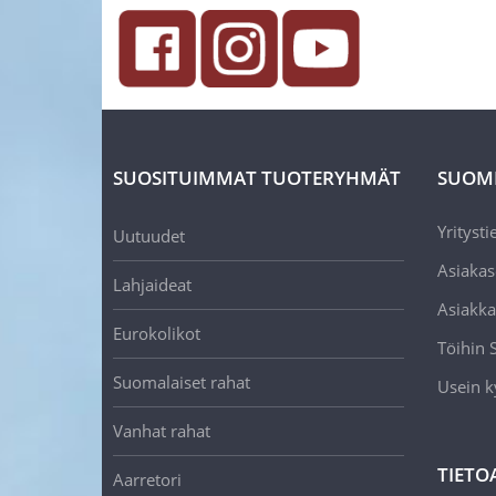
SUOSITUIMMAT TUOTERYHMÄT
SUOM
Yritysti
Uutuudet
Asiakas
Lahjaideat
Asiakka
Eurokolikot
Töihin
Suomalaiset rahat
Usein k
Vanhat rahat
TIETO
Aarretori