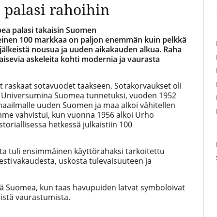
 palasi rahoihin
pea palasi takaisin Suomen
inen 100 markkaa on paljon enemmän kuin pelkkä
älkeistä nousua ja uuden aikakauden alkua. Raha
kaisevia askeleita kohti modernia ja vaurasta
yt raskaat sotavuodet taakseen. Sotakorvaukset oli
ss Universumina Suomea tunnetuksi, vuoden 1952
t maailmalle uuden Suomen ja maa alkoi vähitellen
me vahvistui, kun vuonna 1956 alkoi Urho
toriallisessa hetkessä julkaistiin 100
ta tuli ensimmäinen käyttörahaksi tarkoitettu
sti vakaudesta, uskosta tulevaisuuteen ja
tä Suomea, kun taas havupuiden latvat symboloivat
istä vaurastumista.