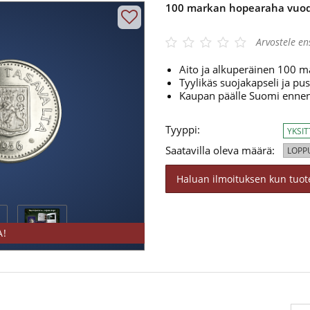
100 markan hopearaha vuod
gle 4.3/5
Arvostele e
Aito ja alkuperäinen 100 
Tyylikäs suojakapseli ja pus
Kaupan päälle Suomi ennen
Tyyppi:
YKSI
Saatavilla oleva määrä:
LOPP
Haluan ilmoituksen kun tuote
A!