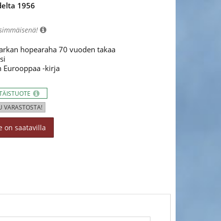
elta 1956
nsimmäisenä!
markan hopearaha 70 vuoden takaa
si
 Eurooppaa -kirja
TTÄISTUOTE
U VARASTOSTA!
 on saatavilla