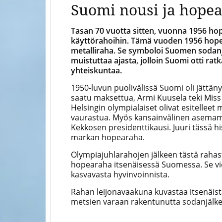
Suomi nousi ja hopea
Tasan 70 vuotta sitten, vuonna 1956 ho
käyttörahoihin.
Tämä vuoden 1956 hope
metalliraha. Se symboloi Suomen sodanj
muistuttaa ajasta, jolloin Suomi otti rat
yhteiskuntaa.
1950-luvun puolivälissä Suomi oli jättän
saatu maksettua, Armi Kuusela teki Mi
Helsingin olympialaiset olivat esitellee
vaurastua. Myös kansainvälinen asemam
Kekkosen presidenttikausi. Juuri tässä his
markan hopearaha.
Olympiajuhlarahojen jälkeen tästä rahas
hopearaha itsenäisessä Suomessa. Se vie
kasvavasta hyvinvoinnista.
Rahan leijonavaakuna kuvastaa itsenäis
metsien varaan rakentunutta sodanjälke