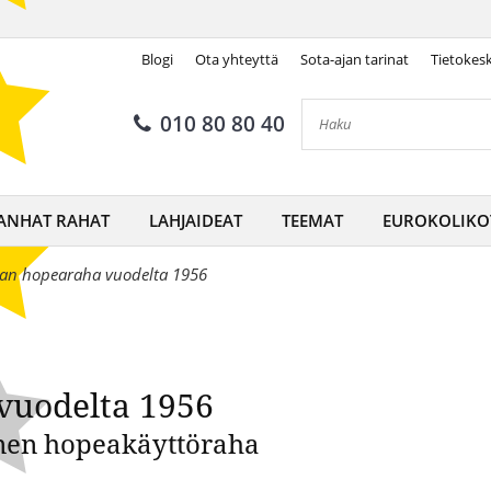
Blogi
Ota yhteyttä
Sota-ajan tarinat
Tietokes
 markan hopearaha vuodelta 
010 80 80 40
ANHAT RAHAT
LAHJAIDEAT
TEEMAT
EUROKOLIKO
kan hopearaha vuodelta 1956
vuodelta 1956
nen hopeakäyttöraha