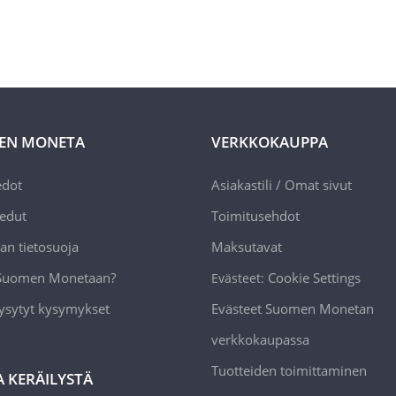
EN MONETA
VERKKOKAUPPA
edot
Asiakastili / Omat sivut
edut
Toimitusehdot
an tietosuoja
Maksutavat
 Suomen Monetaan?
Cookie Settings
Evästeet:
ysytyt kysymykset
Evästeet Suomen Monetan
verkkokaupassa
Tuotteiden toimittaminen
A KERÄILYSTÄ