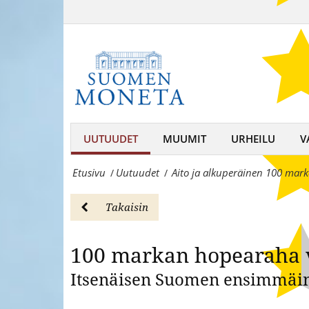
Aito
vuodelta
ja
100
1956
alkuperäinen
-
100
UutuudetSuomen
markan
Moneta
hopearaha
UUTUUDET
MUUMIT
URHEILU
V
–
vuodelta
keräilijän
Etusivu
Uutuudet
Aito ja alkuperäinen 100 mar
/
/
1956
kumppani,
-
Takaisin
rahojen
UutuudetSuomen
ja
100 markan hopearaha 
Moneta
mitaleiden
Itsenäisen Suomen ensimmäi
–
asiantuntija
keräilijän