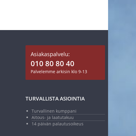
Asiakaspalvelu:
010 80 80 40
Palvelemme arkisin klo 9-13
TURVALLISTA ASIOINTIA
Turvallinen kumppani
Aitous- ja laatutakuu
14 päivän palautusoikeus