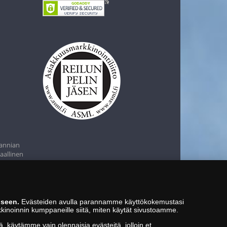
tannian
aallinen
iseen.
Evästeiden avulla parannamme käyttökokemustasi
kkinoinnin kumppaneille siitä, miten käytät sivustoamme.
ä, käytämme vain olennaisia evästeitä, jolloin et